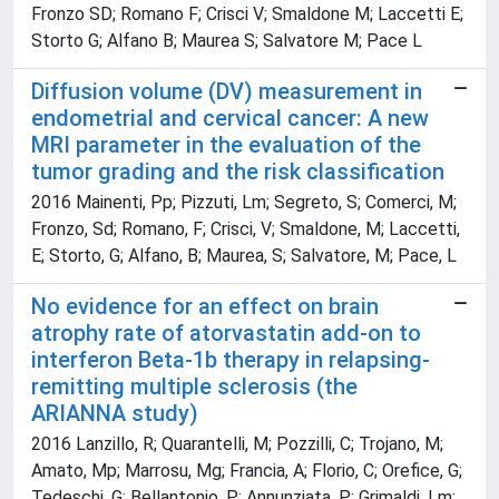
Fronzo SD; Romano F; Crisci V; Smaldone M; Laccetti E;
Storto G; Alfano B; Maurea S; Salvatore M; Pace L
Diffusion volume (DV) measurement in
endometrial and cervical cancer: A new
MRI parameter in the evaluation of the
tumor grading and the risk classification
2016 Mainenti, Pp; Pizzuti, Lm; Segreto, S; Comerci, M;
Fronzo, Sd; Romano, F; Crisci, V; Smaldone, M; Laccetti,
E; Storto, G; Alfano, B; Maurea, S; Salvatore, M; Pace, L
No evidence for an effect on brain
atrophy rate of atorvastatin add-on to
interferon Beta-1b therapy in relapsing-
remitting multiple sclerosis (the
ARIANNA study)
2016 Lanzillo, R; Quarantelli, M; Pozzilli, C; Trojano, M;
Amato, Mp; Marrosu, Mg; Francia, A; Florio, C; Orefice, G;
Tedeschi, G; Bellantonio, P; Annunziata, P; Grimaldi, Lm;