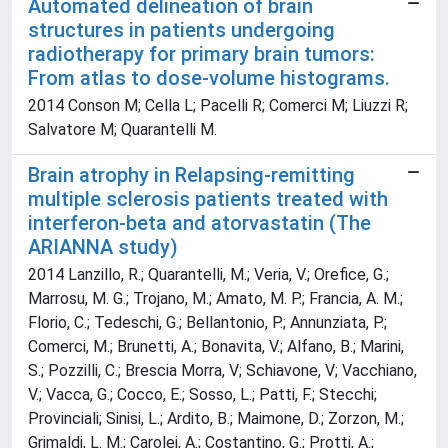
Automated delineation of brain
structures in patients undergoing
radiotherapy for primary brain tumors:
From atlas to dose-volume histograms.
2014 Conson M; Cella L; Pacelli R; Comerci M; Liuzzi R;
Salvatore M; Quarantelli M.
Brain atrophy in Relapsing-remitting
multiple sclerosis patients treated with
interferon-beta and atorvastatin (The
ARIANNA study)
2014 Lanzillo, R.; Quarantelli, M.; Veria, V.; Orefice, G.;
Marrosu, M. G.; Trojano, M.; Amato, M. P.; Francia, A. M.;
Florio, C.; Tedeschi, G.; Bellantonio, P.; Annunziata, P.;
Comerci, M.; Brunetti, A.; Bonavita, V.; Alfano, B.; Marini,
S.; Pozzilli, C.; Brescia Morra, V; Schiavone, V; Vacchiano,
V.; Vacca, G.; Cocco, E.; Sosso, L.; Patti, F.; Stecchi;
Provinciali; Sinisi, L.; Ardito, B.; Maimone, D.; Zorzon, M.;
Grimaldi, L. M.; Carolei, A.; Costantino, G.; Protti, A.;