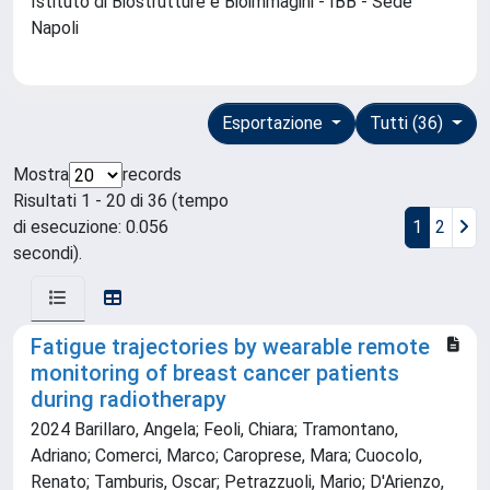
Istituto di Biostrutture e Bioimmagini - IBB - Sede
Napoli
Esportazione
Tutti (36)
Mostra
records
Risultati 1 - 20 di 36 (tempo
di esecuzione: 0.056
1
2
secondi).
Fatigue trajectories by wearable remote
monitoring of breast cancer patients
during radiotherapy
2024 Barillaro, Angela; Feoli, Chiara; Tramontano,
Adriano; Comerci, Marco; Caroprese, Mara; Cuocolo,
Renato; Tamburis, Oscar; Petrazzuoli, Mario; D'Arienzo,