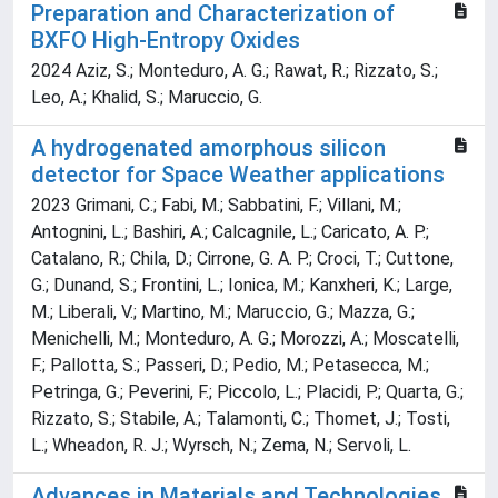
Preparation and Characterization of
BXFO High-Entropy Oxides
2024 Aziz, S.; Monteduro, A. G.; Rawat, R.; Rizzato, S.;
Leo, A.; Khalid, S.; Maruccio, G.
A hydrogenated amorphous silicon
detector for Space Weather applications
2023 Grimani, C.; Fabi, M.; Sabbatini, F.; Villani, M.;
Antognini, L.; Bashiri, A.; Calcagnile, L.; Caricato, A. P.;
Catalano, R.; Chila, D.; Cirrone, G. A. P.; Croci, T.; Cuttone,
G.; Dunand, S.; Frontini, L.; Ionica, M.; Kanxheri, K.; Large,
M.; Liberali, V.; Martino, M.; Maruccio, G.; Mazza, G.;
Menichelli, M.; Monteduro, A. G.; Morozzi, A.; Moscatelli,
F.; Pallotta, S.; Passeri, D.; Pedio, M.; Petasecca, M.;
Petringa, G.; Peverini, F.; Piccolo, L.; Placidi, P.; Quarta, G.;
Rizzato, S.; Stabile, A.; Talamonti, C.; Thomet, J.; Tosti,
L.; Wheadon, R. J.; Wyrsch, N.; Zema, N.; Servoli, L.
Advances in Materials and Technologies