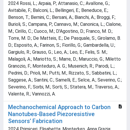
2024 Rossi, L.; Arpaia, P.; Attanasio, C.; Avallone, G.;
Avitabile, F.; Balconi, L.; Bellingeri, E.; Beneduce, E.;
Benson, T.; Bernini, C.; Bersani, A.; Bianchi, A.; Broggi, F.;
Burioli, S.; Campana, P.; Cannavo, M.; Canonica, L.; Cialone,
M.; Cirillo, C.; Cuoco, M.; D'Agostino, D.; Franco, M. D.;
Torre, M. D.; De Matteis, E.; De Pasquale, S.; Girolamo, B.
D.; Esposito, A.; Farinon, S.; Fiorillo, G.; Gambardella, U.;
Gargiulo, R.; Grauso, G.; Leo, A.; Leo, E.; Felis, S. M.;
Malagoli, A.; Mariotto, S.; Marre, D.; Maruccio, G.; Miletto
Granozio, F.; Monteduro, A. G.; Musenich, R.; Parodi, L.;
Pedrini, D.; Prioli, M.; Putti, M.; Rizzato, S.; Sabbatini, L.;
Saggese, A.; Santini, C.; Sarnelli, E.; Selce, A.; Severino, C.;
Severino, F.; Sorbi, M.; Sorti, S.; Statera, M.; Traverso, A.;
Valente, R.; Vannozzi, A.
Mechanochemical Approach to Carbon
Nanotubes-Based Piezoresistive
Sensors’ Fabrication
2024 Primiceri, Elisabetta; Monteduro, Anna Grazia;