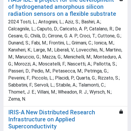
of hydrogenated amorphous silicon
radiation sensors on a flexible substrate
2024 Tosti, L.; Antognini, L.; Aziz, S.; Bashiri, A.;
Calcagnile, L.; Caputo, D.; Caricato, A. P.; Catalano, R.; De
Cesare, G.; Chilà, D.; Cirrone, G. A. P.; Croci, T.; Cuttone, G.;
Dunand, S.; Fabi, M.; Frontini, L.; Grimani, C.; Ionica, M.;
Kanxheri, K.; Large, M.; Liberali, V.; Lovecchio, N.; Martino,
M.; Maruccio, G.; Mazza, G.; Menichelli, M.; Monteduro, A.
G.; Morozzi, A.; Moscatelli, F.; Nascetti, A.; Pallotta, S.;
Passeri, D.; Pedio, M.; Petasecca, M.; Petringa, G.;
Peverini, F.; Piccolo, L.; Placidi, P.; Quarta, G.; Rizzato, S.;
Sabbatini, F.; Servoli, L.; Stabile, A.; Talamonti, C.;
Thomet, J. E.; Villani, M.; Wheadon, R. J.; Wyrsch, N.;
Zema, N.
IRIS-A New Distributed Research
Infrastructure on Applied
Superconductivity