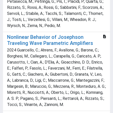
Petasecca, M.; Petringa, G.; Pis, I.; Placidi, P.; Quarta, G.;
Rizzato, S.; Rossi, A.; Rossi, G.; Sabbatini, F.; Scorzoni, A.;
Servoli, L.; Stabile, A.; Tacchi, S.; Talamonti, C.; Thomet,
J.; Tosti, L.; Verzellesi, G.; Villani, M.; Wheadon, R. J.;
Wyrsch, N.; Zema, N.; Pedio, M.
Nonlinear Behavior of Josephson
Traveling Wave Parametric Amplifiers
2024 Guarcello, C.; Ahrens, F.; Avallone, G.; Barone, C.;
Borghesi, M.; Callegaro, L.; Carapella, G.; Caricato, A. P.;
Carusotto, I.; Cian, A.; D'Elia, A.; Gioacchino, D. D.; Enrico,
E.; Falferi, P.; Fasolo, L.; Faverzani, M.; Ferri, E.; Filatrella,
G.; Gatti, C.; Giachero, A.; Giubertoni, D.; Granata, V.; Leo,
A.; Labranca, D.; Ligi, C.; Maccarrone, G.; Mantegazzini, F.;
Margesin, B.; Maruccio, G.; Mezzena, R.; Monteduro, A. G.;
Moretti, R.; Nucciotti, A.; Oberto, L.; Origo, L.; Komnang,
A. S. P.; Pagano, S.; Piersanti, L.; Rettaroli, A.; Rizzato, S.;
Tocci, S.; Vinante, A.; Zannoni, M.