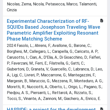
Nicolas; Zema, Nicola; Petasecca, Marco; Talamonti,
Cinzia
Experimental Characterization of RF-
SQUIDs Based Josephson Traveling Wave
Parametric Amplifier Exploiting Resonant
Phase Matching Scheme
2024 Fasolo, L.; Ahrens, F.; Avallone, G.; Barone, C.;
Borghesi, M.; Callegaro, L.; Carapella, G.; Caricato, A. P.;
Carusotto, I.; Cian, A.; D'Elia, A.; Di Gioacchino, D.; Falferi,
P.; Faverzani, M.; Ferri, E.; Filatrella, G.; Gatti, C.;
Giubertoni, D.; Granata, V.; Guarcello, C.; Labranca, D.; Leo,
A.; Ligi, C.; Livreri, P.; Maccarrone, G.; Mantegazzini, F.;
Margesin, B.; Maruccio, G.; Mezzena, R.; Monteduro, A. G.;
Moretti, R.; Nucciotti, A.; Oberto, L.; Origo, L.; Pagano, S.;
Piedjou, A. S.; Piersanti, L.; Rettaroli, A.; Rizzato, S.;
Tocci, S.; Vinante, A.; Zannoni, M.; Giachero, A.; Enrico, E.
HASPIDE: a project for the development