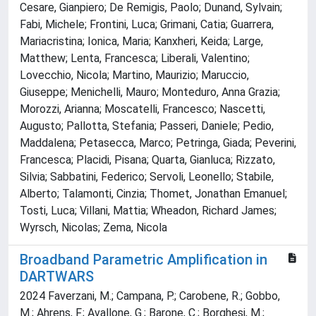
Cesare, Gianpiero; De Remigis, Paolo; Dunand, Sylvain;
Fabi, Michele; Frontini, Luca; Grimani, Catia; Guarrera,
Mariacristina; Ionica, Maria; Kanxheri, Keida; Large,
Matthew; Lenta, Francesca; Liberali, Valentino;
Lovecchio, Nicola; Martino, Maurizio; Maruccio,
Giuseppe; Menichelli, Mauro; Monteduro, Anna Grazia;
Morozzi, Arianna; Moscatelli, Francesco; Nascetti,
Augusto; Pallotta, Stefania; Passeri, Daniele; Pedio,
Maddalena; Petasecca, Marco; Petringa, Giada; Peverini,
Francesca; Placidi, Pisana; Quarta, Gianluca; Rizzato,
Silvia; Sabbatini, Federico; Servoli, Leonello; Stabile,
Alberto; Talamonti, Cinzia; Thomet, Jonathan Emanuel;
Tosti, Luca; Villani, Mattia; Wheadon, Richard James;
Wyrsch, Nicolas; Zema, Nicola
Broadband Parametric Amplification in
DARTWARS
2024 Faverzani, M.; Campana, P.; Carobene, R.; Gobbo,
M.; Ahrens, F.; Avallone, G.; Barone, C.; Borghesi, M.;