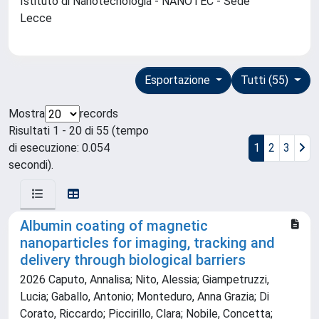
Istituto di Nanotecnologia - NANOTEC - Sede
Lecce
Esportazione
Tutti (55)
Mostra
records
Risultati 1 - 20 di 55 (tempo
di esecuzione: 0.054
1
2
3
secondi).
Albumin coating of magnetic
nanoparticles for imaging, tracking and
delivery through biological barriers
2026 Caputo, Annalisa; Nito, Alessia; Giampetruzzi,
Lucia; Gaballo, Antonio; Monteduro, Anna Grazia; Di
Corato, Riccardo; Piccirillo, Clara; Nobile, Concetta;