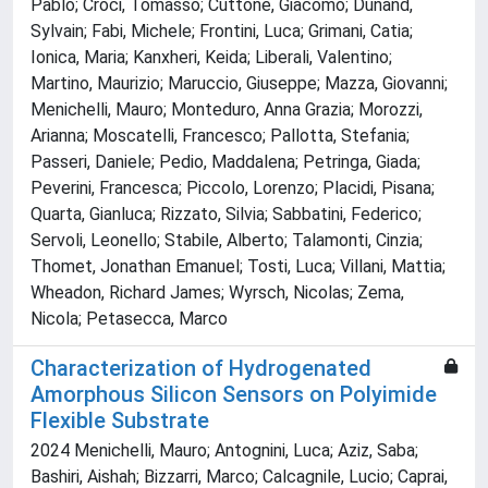
Pablo; Croci, Tomasso; Cuttone, Giacomo; Dunand,
Sylvain; Fabi, Michele; Frontini, Luca; Grimani, Catia;
Ionica, Maria; Kanxheri, Keida; Liberali, Valentino;
Martino, Maurizio; Maruccio, Giuseppe; Mazza, Giovanni;
Menichelli, Mauro; Monteduro, Anna Grazia; Morozzi,
Arianna; Moscatelli, Francesco; Pallotta, Stefania;
Passeri, Daniele; Pedio, Maddalena; Petringa, Giada;
Peverini, Francesca; Piccolo, Lorenzo; Placidi, Pisana;
Quarta, Gianluca; Rizzato, Silvia; Sabbatini, Federico;
Servoli, Leonello; Stabile, Alberto; Talamonti, Cinzia;
Thomet, Jonathan Emanuel; Tosti, Luca; Villani, Mattia;
Wheadon, Richard James; Wyrsch, Nicolas; Zema,
Nicola; Petasecca, Marco
Characterization of Hydrogenated
Amorphous Silicon Sensors on Polyimide
Flexible Substrate
2024 Menichelli, Mauro; Antognini, Luca; Aziz, Saba;
Bashiri, Aishah; Bizzarri, Marco; Calcagnile, Lucio; Caprai,