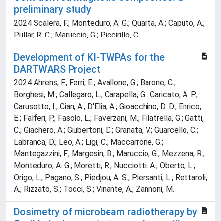
preliminary study
2024 Scalera, F.; Monteduro, A. G.; Quarta, A.; Caputo, A.;
Pullar, R. C.; Maruccio, G.; Piccirillo, C.
Development of KI-TWPAs for the
DARTWARS Project
2024 Ahrens, F.; Ferri, E.; Avallone, G.; Barone, C.;
Borghesi, M.; Callegaro, L.; Carapella, G.; Caricato, A. P.;
Carusotto, I.; Cian, A.; D'Elia, A.; Gioacchino, D. D.; Enrico,
E.; Falferi, P.; Fasolo, L.; Faverzani, M.; Filatrella, G.; Gatti,
C.; Giachero, A.; Giubertoni, D.; Granata, V.; Guarcello, C.;
Labranca, D.; Leo, A.; Ligi, C.; Maccarrone, G.;
Mantegazzini, F.; Margesin, B.; Maruccio, G.; Mezzena, R.;
Monteduro, A. G.; Moretti, R.; Nucciotti, A.; Oberto, L.;
Origo, L.; Pagano, S.; Piedjou, A. S.; Piersanti, L.; Rettaroli,
A.; Rizzato, S.; Tocci, S.; Vinante, A.; Zannoni, M.
Dosimetry of microbeam radiotherapy by