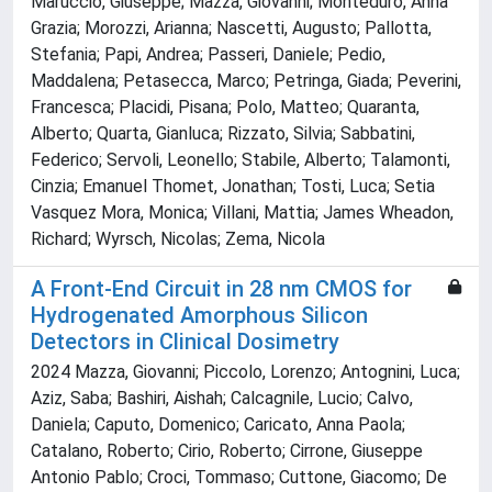
Maruccio, Giuseppe; Mazza, Giovanni; Monteduro, Anna
Grazia; Morozzi, Arianna; Nascetti, Augusto; Pallotta,
Stefania; Papi, Andrea; Passeri, Daniele; Pedio,
Maddalena; Petasecca, Marco; Petringa, Giada; Peverini,
Francesca; Placidi, Pisana; Polo, Matteo; Quaranta,
Alberto; Quarta, Gianluca; Rizzato, Silvia; Sabbatini,
Federico; Servoli, Leonello; Stabile, Alberto; Talamonti,
Cinzia; Emanuel Thomet, Jonathan; Tosti, Luca; Setia
Vasquez Mora, Monica; Villani, Mattia; James Wheadon,
Richard; Wyrsch, Nicolas; Zema, Nicola
A Front-End Circuit in 28 nm CMOS for
Hydrogenated Amorphous Silicon
Detectors in Clinical Dosimetry
2024 Mazza, Giovanni; Piccolo, Lorenzo; Antognini, Luca;
Aziz, Saba; Bashiri, Aishah; Calcagnile, Lucio; Calvo,
Daniela; Caputo, Domenico; Caricato, Anna Paola;
Catalano, Roberto; Cirio, Roberto; Cirrone, Giuseppe
Antonio Pablo; Croci, Tommaso; Cuttone, Giacomo; De