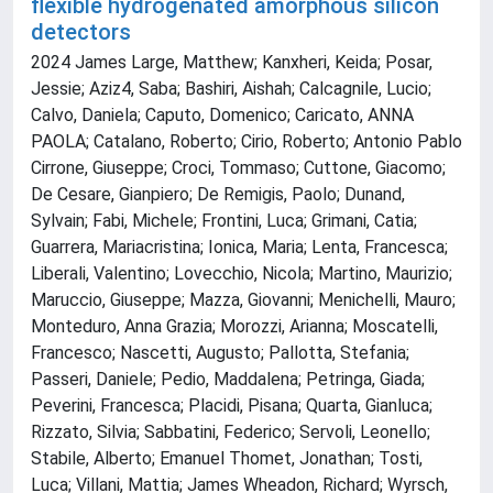
flexible hydrogenated amorphous silicon
detectors
2024 James Large, Matthew; Kanxheri, Keida; Posar,
Jessie; Aziz4, Saba; Bashiri, Aishah; Calcagnile, Lucio;
Calvo, Daniela; Caputo, Domenico; Caricato, ANNA
PAOLA; Catalano, Roberto; Cirio, Roberto; Antonio Pablo
Cirrone, Giuseppe; Croci, Tommaso; Cuttone, Giacomo;
De Cesare, Gianpiero; De Remigis, Paolo; Dunand,
Sylvain; Fabi, Michele; Frontini, Luca; Grimani, Catia;
Guarrera, Mariacristina; Ionica, Maria; Lenta, Francesca;
Liberali, Valentino; Lovecchio, Nicola; Martino, Maurizio;
Maruccio, Giuseppe; Mazza, Giovanni; Menichelli, Mauro;
Monteduro, Anna Grazia; Morozzi, Arianna; Moscatelli,
Francesco; Nascetti, Augusto; Pallotta, Stefania;
Passeri, Daniele; Pedio, Maddalena; Petringa, Giada;
Peverini, Francesca; Placidi, Pisana; Quarta, Gianluca;
Rizzato, Silvia; Sabbatini, Federico; Servoli, Leonello;
Stabile, Alberto; Emanuel Thomet, Jonathan; Tosti,
Luca; Villani, Mattia; James Wheadon, Richard; Wyrsch,