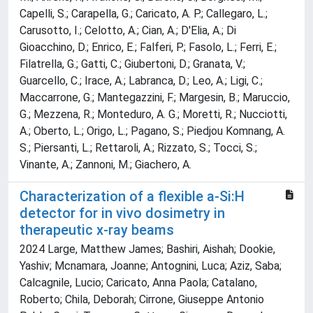
Capelli, S.; Carapella, G.; Caricato, A. P.; Callegaro, L.;
Carusotto, I.; Celotto, A.; Cian, A.; D'Elia, A.; Di
Gioacchino, D.; Enrico, E.; Falferi, P.; Fasolo, L.; Ferri, E.;
Filatrella, G.; Gatti, C.; Giubertoni, D.; Granata, V.;
Guarcello, C.; Irace, A.; Labranca, D.; Leo, A.; Ligi, C.;
Maccarrone, G.; Mantegazzini, F.; Margesin, B.; Maruccio,
G.; Mezzena, R.; Monteduro, A. G.; Moretti, R.; Nucciotti,
A.; Oberto, L.; Origo, L.; Pagano, S.; Piedjou Komnang, A.
S.; Piersanti, L.; Rettaroli, A.; Rizzato, S.; Tocci, S.;
Vinante, A.; Zannoni, M.; Giachero, A.
Characterization of a flexible a‐Si:H
detector for in vivo dosimetry in
therapeutic x‐ray beams
2024 Large, Matthew James; Bashiri, Aishah; Dookie,
Yashiv; Mcnamara, Joanne; Antognini, Luca; Aziz, Saba;
Calcagnile, Lucio; Caricato, Anna Paola; Catalano,
Roberto; Chila, Deborah; Cirrone, Giuseppe Antonio