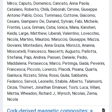
Mirco; Caputo, Domenico; Caricato, Anna Paola;
Catalano, Roberto; Chilà, Deborah; Cirrone, Giuseppe
Antonio Pablo; Croci, Tommaso; Cuttone, Giacomo;
Cesare, Giampiero De; Dunand, Sylvain; Fabi, Michele;
Frontini, Luca; Grimani, Catia; Ionica, Maria; Kanxheri,
Keida; Large, Matthew; Liberali, Valentino; Lovecchio,
Nicola; Martino, Maurizio; Maruccio, Giuseppe; Mazza,
Giovanni; Monteduro, Anna Grazia; Morozzi, Arianna;
Moscatelli, Francesco; Nascetti, Augusto; Pallotta,
Stefania; Papi, Andrea; Passeri, Daniele; Pedio,
Maddalena; Petasecca, Marco; Petringa, Giada; Peverini,
Francesca; Piccolo, Lorenzo; Placidi, Pisana; Quarta,
Gianluca; Rizzato, Silvia; Rossi, Giulia; Sabbatini,
Federico; Servoli, Leonello; Stabile, Alberto; Talamonti,
Cinzia; Thomet, Jonathan Emanuel; Tosti, Luca; Villani,
Mattia; Wheadon, Richard J.; Wyrsch, Nicolas; Zema,
Nicola
Cork-derived magnetic composites: a