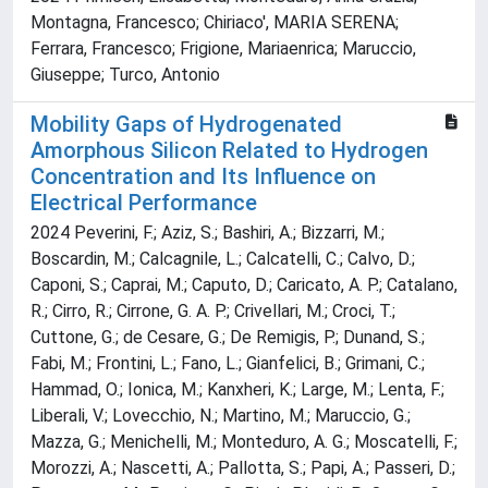
Montagna, Francesco; Chiriaco', MARIA SERENA;
Ferrara, Francesco; Frigione, Mariaenrica; Maruccio,
Giuseppe; Turco, Antonio
Mobility Gaps of Hydrogenated
Amorphous Silicon Related to Hydrogen
Concentration and Its Influence on
Electrical Performance
2024 Peverini, F.; Aziz, S.; Bashiri, A.; Bizzarri, M.;
Boscardin, M.; Calcagnile, L.; Calcatelli, C.; Calvo, D.;
Caponi, S.; Caprai, M.; Caputo, D.; Caricato, A. P.; Catalano,
R.; Cirro, R.; Cirrone, G. A. P.; Crivellari, M.; Croci, T.;
Cuttone, G.; de Cesare, G.; De Remigis, P.; Dunand, S.;
Fabi, M.; Frontini, L.; Fano, L.; Gianfelici, B.; Grimani, C.;
Hammad, O.; Ionica, M.; Kanxheri, K.; Large, M.; Lenta, F.;
Liberali, V.; Lovecchio, N.; Martino, M.; Maruccio, G.;
Mazza, G.; Menichelli, M.; Monteduro, A. G.; Moscatelli, F.;
Morozzi, A.; Nascetti, A.; Pallotta, S.; Papi, A.; Passeri, D.;