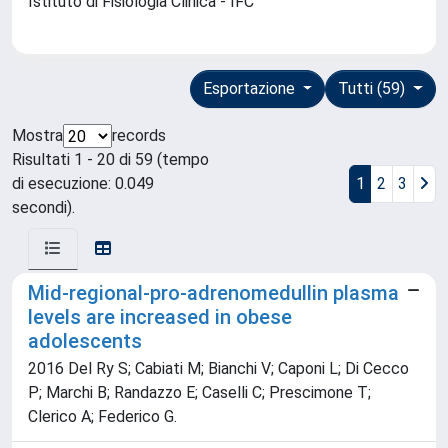
Istituto di Fisiologia Clinica - IFC
Esportazione
Tutti (59)
Mostra
records
Risultati 1 - 20 di 59 (tempo
di esecuzione: 0.049
1
2
3
secondi).
Mid-regional-pro-adrenomedullin plasma
levels are increased in obese
adolescents
2016 Del Ry S; Cabiati M; Bianchi V; Caponi L; Di Cecco
P; Marchi B; Randazzo E; Caselli C; Prescimone T;
Clerico A; Federico G.