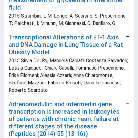
measurement of glycaemia in interstitial
fluid
2015 Strambini, L M; Longo, A; Scarano, S; Prescimone,
T; Palchetti, I; Minunni, M; Giannessi, D; Barillaro, G
Transcriptional Alterations of ET-1 Axis
and DNA Damage in Lung Tissue of a Rat
Obesity Model.
2015 Silvia Del Ry; Manuela Cabiati; Costanza Salvadori;
Letizia Guiducci; Chiara Caselli; Tommaso Prescimone;
Erika Filomeni; Alessia Azzarà; Anna Chiaromonte;
Stefano Mazzoni; Fabrizio Bruschi; Daniela Giannessi;
Roberto Scarpato
Adrenomedullin and intermedin gene
transcription is increased in leukocytes
of patients with chronic heart failure at
different stages of the disease
(Peptides (2014) 55 (13-16))