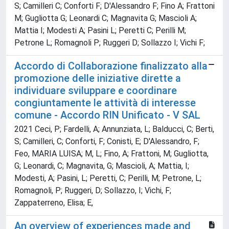
S; Camilleri C; Conforti F; D'Alessandro F; Fino A; Frattoni
M; Gugliotta G; Leonardi C; Magnavita G; Mascioli A;
Mattia I; Modesti A; Pasini L; Peretti C; Perilli M;
Petrone L; Romagnoli P; Ruggeri D; Sollazzo I; Vichi F;
Accordo di Collaborazione finalizzato alla
promozione delle iniziative dirette a
individuare sviluppare e coordinare
congiuntamente le attività di interesse
comune - Accordo RIN Unificato - V SAL
2021 Ceci, P; Fardelli, A; Annunziata, L; Balducci, C; Berti,
S; Camilleri, C; Conforti, F; Conisti, E; D'Alessandro, F;
Feo, MARIA LUISA; M, L; Fino, A; Frattoni, M; Gugliotta,
G; Leonardi, C; Magnavita, G; Mascioli, A; Mattia, I;
Modesti, A; Pasini, L; Peretti, C; Perilli, M; Petrone, L;
Romagnoli, P; Ruggeri, D; Sollazzo, I; Vichi, F;
Zappaterreno, Elisa; E,
An overview of experiences made and