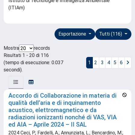
Istituto di Tecnologie e Intelligenza Ambientale
(ITIAm)
Esportazione
Tutti (116)
Mostra
records
Risultati 1 - 20 di 116
(tempo di esecuzione: 0.037
1
2
3
4
5
6
secondi).
Accordo di Collaborazione in materia di
qualità dell’aria e di inquinamento
acustico, elettromagnetico e da
radiazioni ionizzanti nonché di VAS, VIA
ed AIA – Aprile 2024 – II SAL
2024 Ceci, P.; Fardelli, A.; Annunziata, L.; Bencardino, M.;