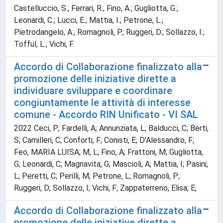
Castelluccio, S.; Ferrari, R.; Fino, A.; Gugliotta, G.;
Leonardi, C.; Lucci, E.; Mattia, I.; Petrone, L.;
Pietrodangelo, A.; Romagnoli, P.; Ruggeri, D.; Sollazzo, I.;
Tofful, L.; Vichi, F.
Accordo di Collaborazione finalizzato alla
promozione delle iniziative dirette a
individuare sviluppare e coordinare
congiuntamente le attività di interesse
comune - Accordo RIN Unificato - VI SAL
2022 Ceci, P; Fardelli, A; Annunziata, L; Balducci, C; Berti,
S; Camilleri, C; Conforti, F; Conisti, E; D'Alessandro, F;
Feo, MARIA LUISA; M, L; Fino, A; Frattoni, M; Gugliotta,
G; Leonardi, C; Magnavita, G; Mascioli, A; Mattia, I; Pasini,
L; Peretti, C; Perilli, M; Petrone, L; Romagnoli, P;
Ruggeri, D; Sollazzo, I; Vichi, F; Zappaterreno, Elisa; E,
Accordo di Collaborazione finalizzato alla
promozione delle iniziative dirette a