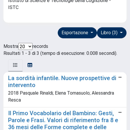
Istituto di Scienze e Tecnologie della Cognizione -
ISTC
Esportazione
Libro (3)
Mostra
records
Risultati 1 - 3 di 3 (tempo di esecuzione: 0.008 secondi).
La sordità infantile. Nuove prospettive di
intervento
2018 Pasquale Rinaldi; Elena Tomasuolo; Alessandra
Resca
Il Primo Vocabolario del Bambino: Gesti,
Parole e Frasi. Valori di riferimento fra 8 e
36 mesi delle Forme complete e delle