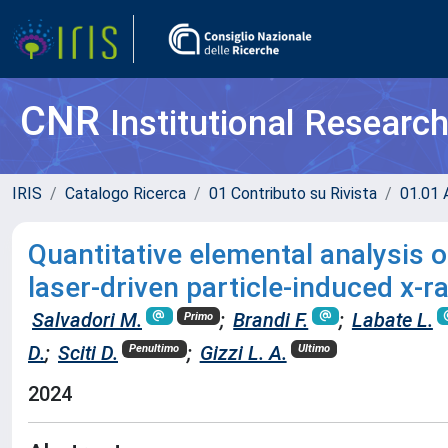
CNR
Institutional Researc
IRIS
Catalogo Ricerca
01 Contributo su Rivista
01.01 A
Quantitative elemental analysis o
laser-driven particle-induced x-
Salvadori M.
;
Brandi F.
;
Labate L.
Primo
D.
;
Sciti D.
;
Gizzi L. A.
Penultimo
Ultimo
2024