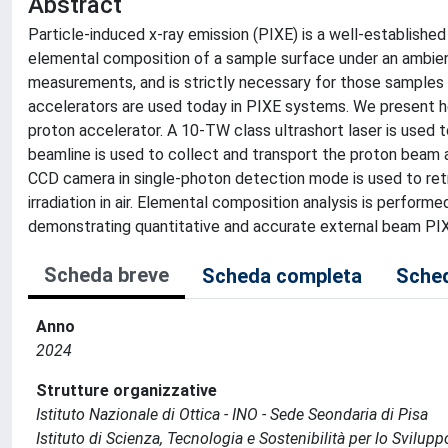
Abstract
Particle-induced x-ray emission (PIXE) is a well-establishe
elemental composition of a sample surface under an ambient
measurements, and is strictly necessary for those samples
accelerators are used today in PIXE systems. We present 
proton accelerator. A 10-TW class ultrashort laser is use
beamline is used to collect and transport the proton beam 
CCD camera in single-photon detection mode is used to ret
irradiation in air. Elemental composition analysis is perfor
demonstrating quantitative and accurate external beam PIX
Scheda breve
Scheda completa
Sched
Anno
2024
Strutture organizzative
Istituto Nazionale di Ottica - INO - Sede Seondaria di Pisa
Istituto di Scienza, Tecnologia e Sostenibilità per lo Svilup