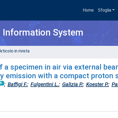
Home
Sfoglia
h Information System
rticolo in rivista
f a specimen in air via external be
ray emission with a compact proton 
;
Baffigi F.
;
Fulgentini L.
;
Galizia P.
;
Koester P.
;
Pa