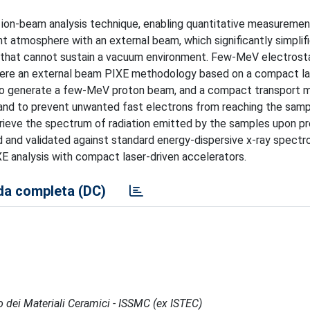
d ion-beam analysis technique, enabling quantitative measuremen
 atmosphere with an external beam, which significantly simplif
 that cannot sustain a vacuum environment. Few-MeV electrost
here an external beam PIXE methodology based on a compact la
d to generate a few-MeV proton beam, and a compact transport 
and to prevent unwanted fast electrons from reaching the sampl
rieve the spectrum of radiation emitted by the samples upon p
med and validated against standard energy-dispersive x-ray spectr
E analysis with compact laser-driven accelerators.
a completa (DC)
po dei Materiali Ceramici - ISSMC (ex ISTEC)