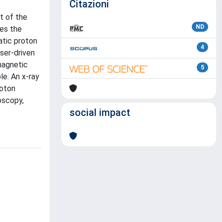
Citazioni
t of the
ND
ies the
atic proton
4
ser-driven
magnetic
5
e. An x-ray
roton
oscopy,
social impact