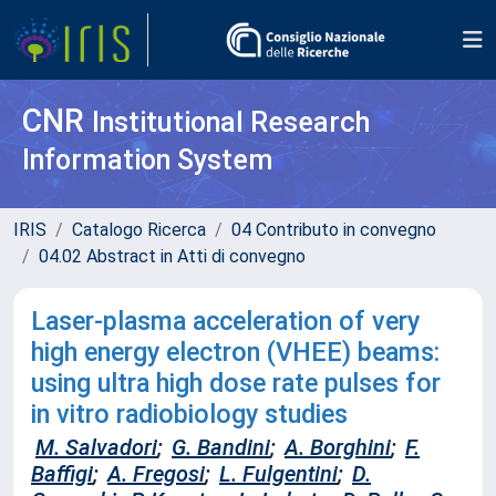
CNR
Institutional Research
Information System
IRIS
Catalogo Ricerca
04 Contributo in convegno
04.02 Abstract in Atti di convegno
Laser-plasma acceleration of very
high energy electron (VHEE) beams:
using ultra high dose rate pulses for
in vitro radiobiology studies
M. Salvadori
;
G. Bandini
;
A. Borghini
;
F.
Baffigi
;
A. Fregosi
;
L. Fulgentini
;
D.