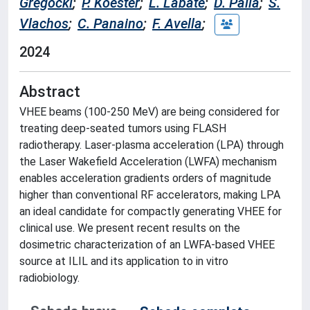
Gregocki
;
P. Koester
;
L. Labate
;
D. Palla
;
S.
Vlachos
;
C. Panaino
;
F. Avella
;
2024
Abstract
VHEE beams (100-250 MeV) are being considered for
treating deep-seated tumors using FLASH
radiotherapy. Laser-plasma acceleration (LPA) through
the Laser Wakefield Acceleration (LWFA) mechanism
enables acceleration gradients orders of magnitude
higher than conventional RF accelerators, making LPA
an ideal candidate for compactly generating VHEE for
clinical use. We present recent results on the
dosimetric characterization of an LWFA-based VHEE
source at ILIL and its application to in vitro
radiobiology.