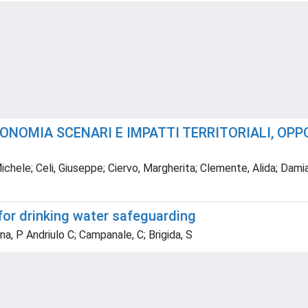
CONOMIA SCENARI E IMPATTI TERRITORIALI, OP
le; Celi, Giuseppe; Ciervo, Margherita; Clemente, Alida; Damiani, 
or drinking water safeguarding
nna, P Andriulo C; Campanale, C; Brigida, S