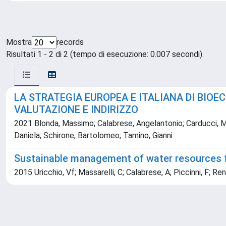
Mostra
records
Risultati 1 - 2 di 2 (tempo di esecuzione: 0.007 secondi).
LA STRATEGIA EUROPEA E ITALIANA DI BIOE
VALUTAZIONE E INDIRIZZO
2021 Blonda, Massimo; Calabrese, Angelantonio; Carducci, Miche
Daniela; Schirone, Bartolomeo; Tamino, Gianni
Sustainable management of water resources f
2015 Uricchio, Vf; Massarelli, C; Calabrese, A; Piccinni, F; Re