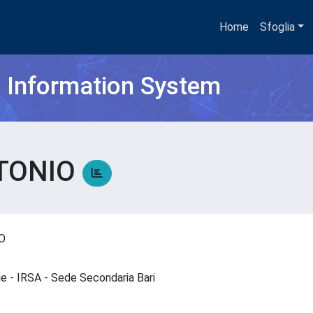
Home
Sfoglia
h Information System
TONIO
IO
que - IRSA - Sede Secondaria Bari