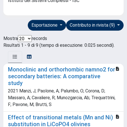
Istituto dei Sistemi Complessi - ISC
Esportazione
Contributo in rivista (9)
Mostra
records
Risultati 1 - 9 di 9 (tempo di esecuzione: 0.025 secondi).
Monoclinic and orthorhombic namno2 for
secondary batteries: A comparative
study
2021 Manzi, J; Paolone, A; Palumbo, O; Corona, D;
Massaro, A; Cavaliere, R; Munozgarcia, Ab; Trequattrini,
F; Pavone, M; Brutti, S
Effect of transitional metals (Mn and Ni)
substitution in LiCoPO4 olivines