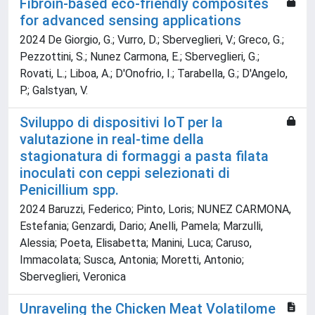
Fibroin-based eco-friendly composites
for advanced sensing applications
2024 De Giorgio, G.; Vurro, D.; Sberveglieri, V.; Greco, G.;
Pezzottini, S.; Nunez Carmona, E.; Sberveglieri, G.;
Rovati, L.; Liboa, A.; D'Onofrio, I.; Tarabella, G.; D'Angelo,
P.; Galstyan, V.
Sviluppo di dispositivi IoT per la
valutazione in real-time della
stagionatura di formaggi a pasta filata
inoculati con ceppi selezionati di
Penicillium spp.
2024 Baruzzi, Federico; Pinto, Loris; NUNEZ CARMONA,
Estefania; Genzardi, Dario; Anelli, Pamela; Marzulli,
Alessia; Poeta, Elisabetta; Manini, Luca; Caruso,
Immacolata; Susca, Antonia; Moretti, Antonio;
Sberveglieri, Veronica
Unraveling the Chicken Meat Volatilome