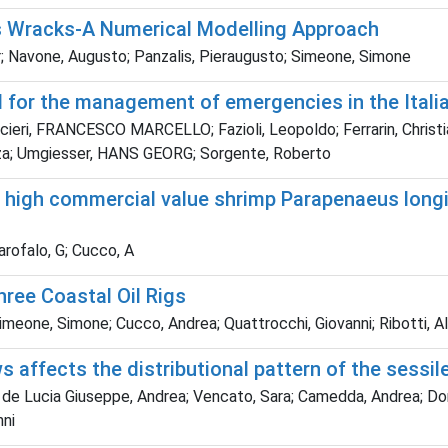
 Wracks-A Numerical Modelling Approach
r; Navone, Augusto; Panzalis, Pieraugusto; Simeone, Simone
ol for the management of emergencies in the Itali
lcieri, FRANCESCO MARCELLO; Fazioli, Leopoldo; Ferrarin, Christia
nza; Umgiesser, HANS GEORG; Sorgente, Roberto
 high commercial value shrimp Parapenaeus longir
Garofalo, G; Cucco, A
ree Coastal Oil Rigs
meone, Simone; Cucco, Andrea; Quattrocchi, Giovanni; Ribotti, Alb
affects the distributional pattern of the sessile
de Lucia Giuseppe, Andrea; Vencato, Sara; Camedda, Andrea; Domen
nni