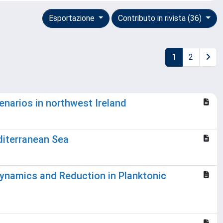
Esportazione
Contributo in rivista (36)
1
2
narios in northwest Ireland
diterranean Sea
dynamics and Reduction in Planktonic