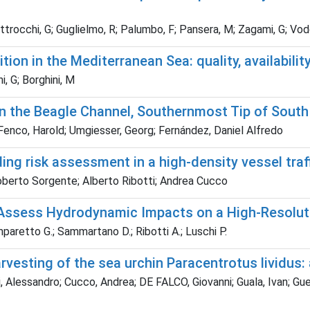
ttrocchi, G; Guglielmo, R; Palumbo, F; Pansera, M; Zagami, G; Vod
ion in the Mediterranean Sea: quality, availabilit
i, G; Borghini, M
in the Beagle Channel, Southernmost Tip of Sout
Fenco, Harold; Umgiesser, Georg; Fernández, Daniel Alfredo
ing risk assessment in a high-density vessel traf
berto Sorgente; Alberto Ribotti; Andrea Cucco
ssess Hydrodynamic Impacts on a High-Resolutio
mparetto G.; Sammartano D.; Ribotti A.; Luschi P.
vesting of the sea urchin Paracentrotus lividus
, Alessandro; Cucco, Andrea; DE FALCO, Giovanni; Guala, Ivan; Gue