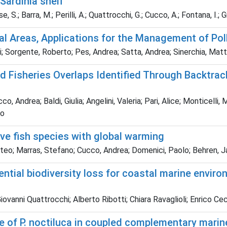
 Sardinia shelf
e, S.; Barra, M.; Perilli, A.; Quattrocchi, G.; Cucco, A.; Fontana, I.; 
l Areas, Applications for the Management of Pol
Sorgente, Roberto; Pes, Andrea; Satta, Andrea; Sinerchia, Matteo;
d Fisheries Overlaps Identified Through Backtrac
o, Andrea; Baldi, Giulia; Angelini, Valeria; Pari, Alice; Monticelli, 
lo
ve fish species with global warming
tteo; Marras, Stefano; Cucco, Andrea; Domenici, Paolo; Behren, J
tential biodiversity loss for coastal marine envi
vanni Quattrocchi; Alberto Ribotti; Chiara Ravaglioli; Enrico Ce
e of P. noctiluca in coupled complementary mari