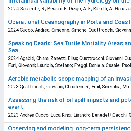
Interannual variability of the hydrology on the
2024 Sorgente, R.; Pessini, F.; Drago, A. F.; Ribotti, A.; Genoves
Operational Oceanography in Ports and Coasta
2024 Cucco, Andrea; Simeone, Simone; Quattrocchi, Giovanni; 
Speaking Deads: Sea Turtle Mortality Areas an
Sea
2024 Agabiti, Chiara; Zanetti, Elisa; Quattrocchi, Giovanni; Cucc
Furii, Giovanni; Lauriola, Stefano; Freggi, Daniela; Casale, Pao
Aerobic metabolic scope mapping of an invasi
2023 Quattrocchi, Giovanni; Christensen, Emil; Sinerchia, Ma
Assessing the risk of oil spill impacts and po
event
2023 Andrea Cucco; Luca Rindi; Lisandro BenedettiCecchi; Gio
Observing and modeling long-term persistenc