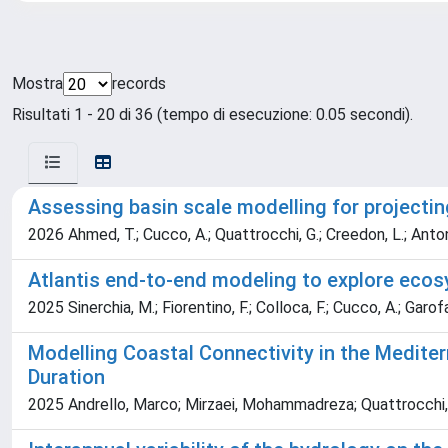
Mostra
records
Risultati 1 - 20 di 36 (tempo di esecuzione: 0.05 secondi).
Assessing basin scale modelling for projecti
2026 Ahmed, T.; Cucco, A.; Quattrocchi, G.; Creedon, L.; Anton, I
Atlantis end-to-end modeling to explore ecosy
2025 Sinerchia, M.; Fiorentino, F.; Colloca, F.; Cucco, A.; Garofalo
Modelling Coastal Connectivity in the Medite
Duration
2025 Andrello, Marco; Mirzaei, Mohammadreza; Quattrocchi, 