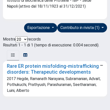
Istituto di Biochimica delle Proteine - IBP - Sede
Napoli (attivo dal 18/11/1923 al 31/12/2021)
Esportazione
Contributo in rivista (1)
Mostra
records
Risultati 1 - 1 di 1 (tempo di esecuzione: 0.004 secondi).
Rare ER protein misfolding-mistrafficking
disorders: Therapeutic developments
2017 Hegde, Ramanath Narayana; Subramanian, Advait;
Pothukuchi, Prathyush; Parashuraman, Seetharaman;
Luini, Alberto