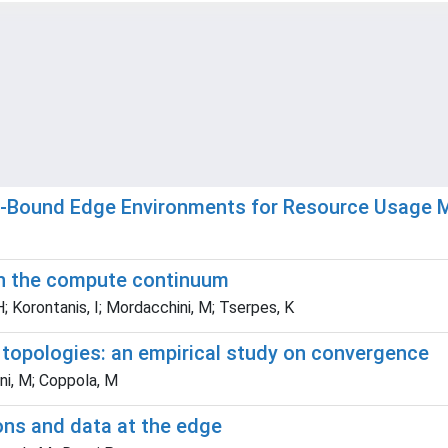
y-Bound Edge Environments for Resource Usage M
in the compute continuum
 H; Korontanis, I; Mordacchini, M; Tserpes, K
 topologies: an empirical study on convergence
ini, M; Coppola, M
ons and data at the edge