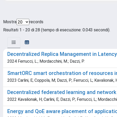
Mostra
records
Risultati 1 - 20 di 28 (tempo di esecuzione: 0.043 secondi).
Decentralized Replica Management in Latenc
2024 Ferrucci, L.; Mordacchini, M.; Dazzi, P.
SmartORC smart orchestration of resources 
2023 Carlini, E; Coppola, M; Dazzi, P; Ferrucci, L; Kavalionak,
Decentralized federated learning and network
2022 Kavalionak, H; Carlini, E; Dazzi, P; Ferrucci, L; Mordacch
Energy and QoE aware placement of applicati