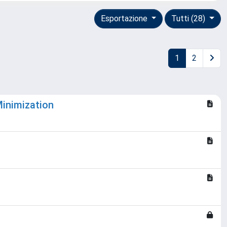
Esportazione
Tutti (28)
1
2
inimization