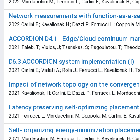
2022 Mordacchini M.; Ferrucci L.; Carlini E.; Kavalionak H.; Co
Network measurements with function-as-a-serv
2022 Carlini E.; Kavalionak H.; Dazzi P.; Ferrucci L.; Coppola 
ACCORDION D4.1 - Edge/Cloud continuum man
2021 Taleb, T; Violos, J; Tsanakas, S; Pagoulatou, T; Theodoro
D6.3 ACCORDION system implementation (I)
2021 Carlini E.; Vailati A.; Rola J.; Ferrucci L.; Kavalionak H.; 
Impact of network topology on the convergen
2021 Kavalionak, H; Carlini, E; Dazzi, P; Ferrucci, L; Mordacch
Latency preserving self-optimizing placement
2021 Ferrucci, L; Mordacchini, M; Coppola, M; Carlini, E; Kaval
Self- organizing energy-minimization placeme
2021 Mordacchini, M; Ferrucci, L; Carlini, E; Kavalionak, H; Co