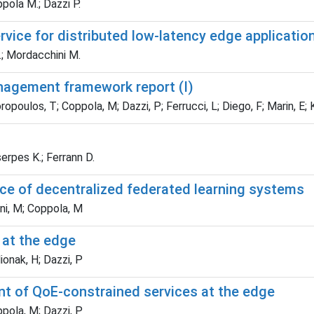
ppola M.; Dazzi P.
ice for distributed low-latency edge applicatio
M.; Mordacchini M.
agement framework report (I)
poulos, T; Coppola, M; Dazzi, P; Ferrucci, L; Diego, F; Marin, E; 
Tserpes K.; Ferrann D.
ce of decentralized federated learning systems
ini, M; Coppola, M
 at the edge
ionak, H; Dazzi, P
nt of QoE-constrained services at the edge
ppola, M; Dazzi, P