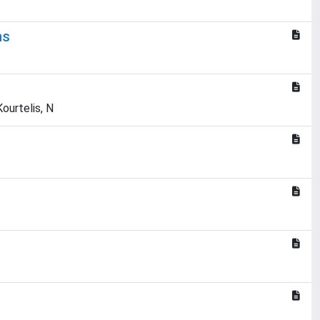
ns
Kourtelis, N