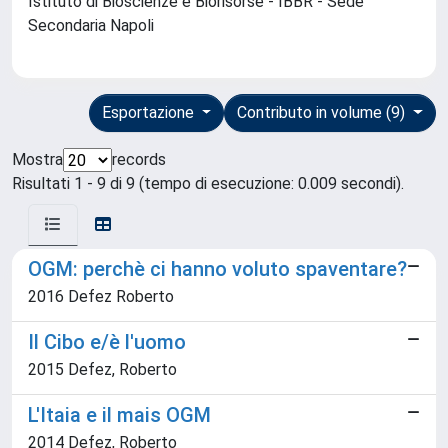
Istituto di Bioscienze e Biorisorse - IBBR - Sede
Secondaria Napoli
Esportazione
Contributo in volume (9)
Mostra
records
Risultati 1 - 9 di 9 (tempo di esecuzione: 0.009 secondi).
OGM: perchè ci hanno voluto spaventare?
2016 Defez Roberto
Il Cibo e/è l'uomo
2015 Defez, Roberto
L'Itaia e il mais OGM
2014 Defez, Roberto