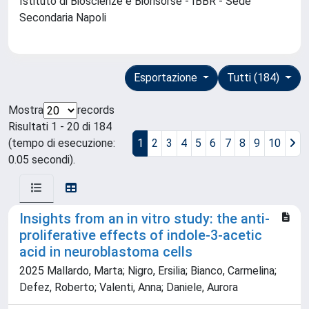
Istituto di Bioscienze e Biorisorse - IBBR - Sede
Secondaria Napoli
Esportazione
Tutti (184)
Mostra
records
Risultati 1 - 20 di 184
(tempo di esecuzione:
1
2
3
4
5
6
7
8
9
10
0.05 secondi).
Insights from an in vitro study: the anti-
proliferative effects of indole-3-acetic
acid in neuroblastoma cells
2025 Mallardo, Marta; Nigro, Ersilia; Bianco, Carmelina;
Defez, Roberto; Valenti, Anna; Daniele, Aurora