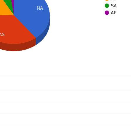
SA
NA
AF
AS