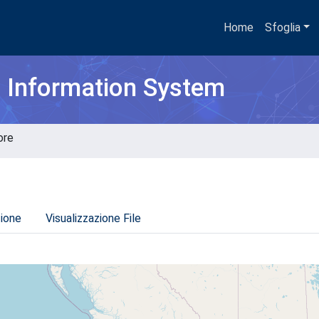
Home
Sfoglia
h Information System
ore
zione
Visualizzazione File