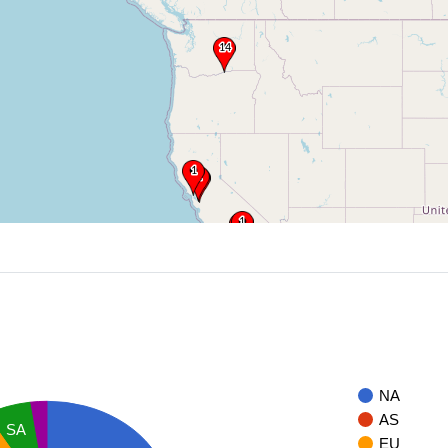
NA
AS
SA
EU