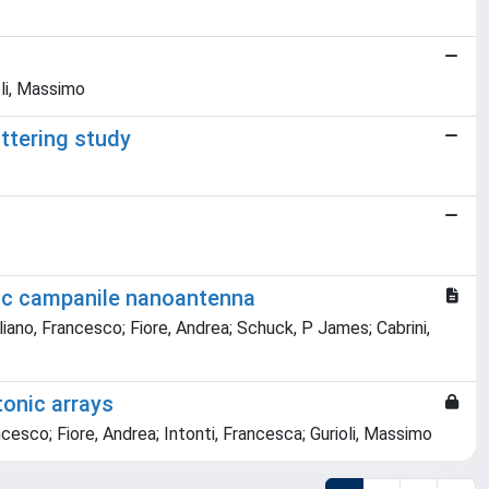
oli, Massimo
attering study
nic campanile nanoantenna
gliano, Francesco; Fiore, Andrea; Schuck, P James; Cabrini,
tonic arrays
ncesco; Fiore, Andrea; Intonti, Francesca; Gurioli, Massimo