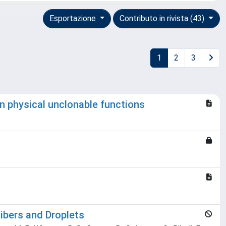
Esportazione
Contributo in rivista (43)
1
2
3
in physical unclonable functions
ibers and Droplets