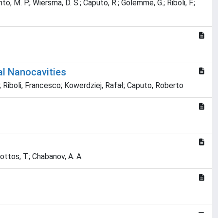
, M. P.; Wiersma, D. S.; Caputo, R.; Golemme, G.; Riboli, F.;
al Nanocavities
Riboli, Francesco; Kowerdziej, Rafał; Caputo, Roberto
Kottos, T.; Chabanov, A. A.