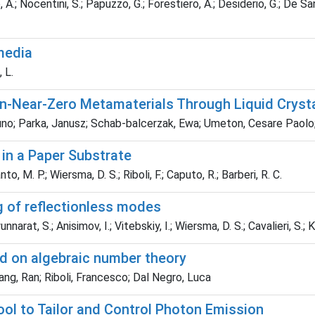
Nocentini, S.; Papuzzo, G.; Forestiero, A.; Desiderio, G.; De Santo
 media
, L.
lon‐Near‐Zero Metamaterials Through Liquid Cryst
no; Parka, Janusz; Schab‐balcerzak, Ewa; Umeton, Cesare Paolo; 
in a Paper Substrate
to, M. P.; Wiersma, D. S.; Riboli, F.; Caputo, R.; Barberi, R. C.
g of reflectionless modes
narat, S.; Anisimov, I.; Vitebskiy, I.; Wiersma, D. S.; Cavalieri, S.; 
sed on algebraic number theory
hang, Ran; Riboli, Francesco; Dal Negro, Luca
ool to Tailor and Control Photon Emission