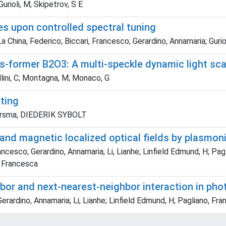
Gurioli, M; Skipetrov, S E
es upon controlled spectral tuning
La China, Federico; Biccari, Francesco; Gerardino, Annamaria; Guri
ss-former B
2
O
3
: A multi-speckle dynamic light sc
mellini, C; Montagna, M; Monaco, G
ting
 Wiersma, DIEDERIK SYBOLT
and magnetic localized optical fields by plasmo
rancesco; Gerardino, Annamaria; Li, Lianhe; Linfield Edmund, H; Pa
, Francesca
bor and next-nearest-neighbor interaction in pho
Gerardino, Annamaria; Li, Lianhe; Linfield Edmund, H; Pagliano, Fra