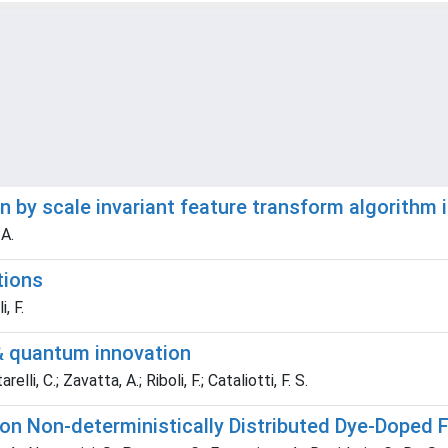
n by scale invariant feature transform algorithm 
 A.
tions
, F.
& quantum innovation
li, C.; Zavatta, A.; Riboli, F.; Cataliotti, F. S.
on Non-deterministically Distributed Dye-Doped F