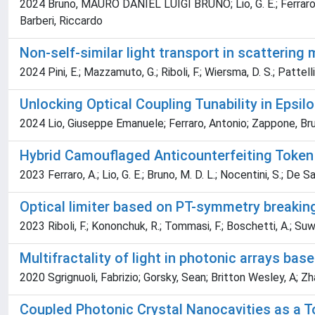
2024 Bruno, MAURO DANIEL LUIGI BRUNO; Lio, G. E.; Ferraro, A.; 
Barberi, Riccardo
Non-self-similar light transport in scattering
2024 Pini, E.; Mazzamuto, G.; Riboli, F.; Wiersma, D. S.; Pattelli
Unlocking Optical Coupling Tunability in Epsi
2024 Lio, Giuseppe Emanuele; Ferraro, Antonio; Zappone, Bru
Hybrid Camouflaged Anticounterfeiting Token 
2023 Ferraro, A.; Lio, G. E.; Bruno, M. D. L.; Nocentini, S.; De San
Optical limiter based on PT-symmetry breakin
2023 Riboli, F.; Kononchuk, R.; Tommasi, F.; Boschetti, A.; Suwun
Multifractality of light in photonic arrays ba
2020 Sgrignuoli, Fabrizio; Gorsky, Sean; Britton Wesley, A; Z
Coupled Photonic Crystal Nanocavities as a T