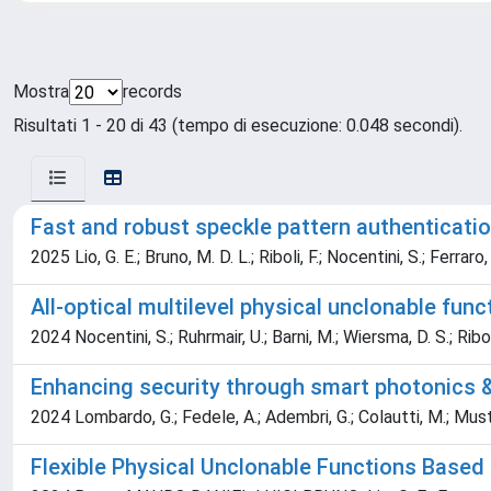
Mostra
records
Risultati 1 - 20 di 43 (tempo di esecuzione: 0.048 secondi).
Fast and robust speckle pattern authenticatio
2025 Lio, G. E.; Bruno, M. D. L.; Riboli, F.; Nocentini, S.; Ferraro,
All-optical multilevel physical unclonable func
2024 Nocentini, S.; Ruhrmair, U.; Barni, M.; Wiersma, D. S.; Riboli
Enhancing security through smart photonics 
2024 Lombardo, G.; Fedele, A.; Adembri, G.; Colautti, M.; Mustarel
Flexible Physical Unclonable Functions Based 