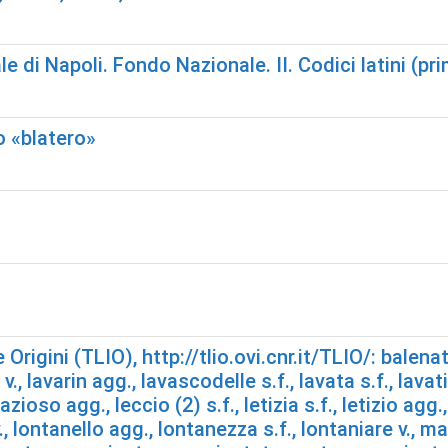
e di Napoli. Fondo Nazionale. II. Codici latini (pr
o «blatero»
Origini (TLIO), http://tlio.ovi.cnr.it/TLIO/: balenato
v., lavarin agg., lavascodelle s.f., lavata s.f., lava
 lazioso agg., leccio (2) s.f., letizia s.f., letizio agg
, lontanello agg., lontanezza s.f., lontaniare v., m