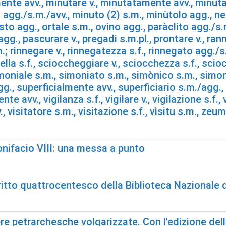
te avv., minutare v., minutatamente avv., minutat
agg./s.m./avv., minuto (2) s.m., minùtolo agg., nero
onusto agg., ortale s.m., ovino agg., paràclito agg./
g., pascurare v., pregadi s.m.pl., prontare v., ranni
; rinnegare v., rinnegatezza s.f., rinnegato agg./s.
lla s.f., scioccheggiare v., sciocchezza s.f., sci
oniale s.m., simoniato s.m., simònico s.m., simoni
., superficialmente avv., superficiario s.m./agg., s
 avv., vigilanza s.f., vigilare v., vigilazione s.f., vì
., visitatore s.m., visitazione s.f., vìsitu s.m., zeu
onifacio VIII: una messa a punto
tto quattrocentesco della Biblioteca Nazionale d
re petrarchesche volgarizzate. Con l'edizione del