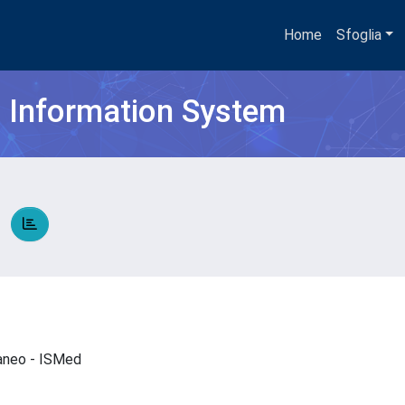
Home
Sfoglia
h Information System
O
rraneo - ISMed