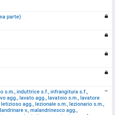
ima parte)
 s.m., induttrice s.f., infrangitura s.f.,
tivo agg., lavato agg., lavatoio s.m., lavatore
., letizioso agg., lezionale s.m., lezionario s.m.,
alandrinare v., malandrinesco agg.,