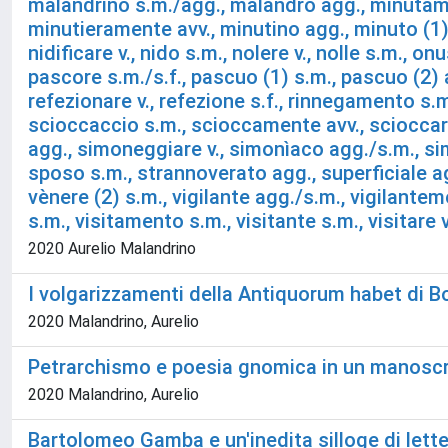
malandrino s.m./agg., malandro agg., minutamen
minutieramente avv., minutino agg., minuto (1) 
nidificare v., nido s.m., nolere v., nolle s.m., 
pascore s.m./s.f., pascuo (1) s.m., pascuo (2) ag
refezionare v., refezione s.f., rinnegamento s.m.
scioccaccio s.m., scioccamente avv., scioccare
agg., simoneggiare v., simonìaco agg./s.m., sim
sposo s.m., strannoverato agg., superficiale agg
vènere (2) s.m., vigilante agg./s.m., vigilantemente
s.m., visitamento s.m., visitante s.m., visitare v
2020 Aurelio Malandrino
I volgarizzamenti della Antiquorum habet di B
2020 Malandrino, Aurelio
Petrarchismo e poesia gnomica in un manoscri
2020 Malandrino, Aurelio
Bartolomeo Gamba e un'inedita silloge di lette