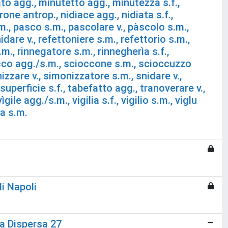
o agg., minutetto agg., minutezza s.f.,
ne antrop., nidiace agg., nidiata s.f.,
s.m., pasco s.m., pascolare v., pàscolo s.m.,
dare v., refettoniere s.m., refettorio s.m.,
m., rinnegatore s.m., rinnegherìa s.f.,
occo agg./s.m., scioccone s.m., scioccuzzo
zzare v., simonizzatore s.m., snidare v.,
uperficie s.f., tabefatto agg., tranoverare v.,
gile agg./s.m., vigilia s.f., vigilio s.m., viglu
ma s.m.
i Napoli
la Dispersa 27