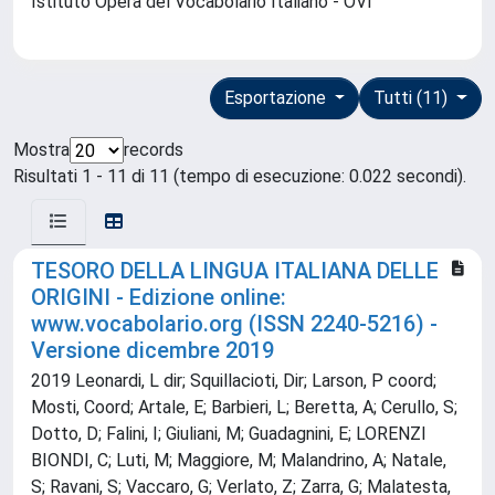
Istituto Opera del Vocabolario Italiano - OVI
Esportazione
Tutti (11)
Mostra
records
Risultati 1 - 11 di 11 (tempo di esecuzione: 0.022 secondi).
TESORO DELLA LINGUA ITALIANA DELLE
ORIGINI - Edizione online:
www.vocabolario.org (ISSN 2240-5216) -
Versione dicembre 2019
2019 Leonardi, L dir; Squillacioti, Dir; Larson, P coord;
Mosti, Coord; Artale, E; Barbieri, L; Beretta, A; Cerullo, S;
Dotto, D; Falini, I; Giuliani, M; Guadagnini, E; LORENZI
BIONDI, C; Luti, M; Maggiore, M; Malandrino, A; Natale,
S; Ravani, S; Vaccaro, G; Verlato, Z; Zarra, G; Malatesta,