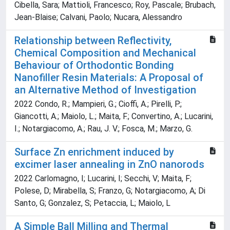
Cibella, Sara; Mattioli, Francesco; Roy, Pascale; Brubach,
Jean-Blaise; Calvani, Paolo; Nucara, Alessandro
Relationship between Reflectivity,
Chemical Composition and Mechanical
Behaviour of Orthodontic Bonding
Nanofiller Resin Materials: A Proposal of
an Alternative Method of Investigation
2022 Condo, R.; Mampieri, G.; Cioffi, A.; Pirelli, P.;
Giancotti, A.; Maiolo, L.; Maita, F.; Convertino, A.; Lucarini,
I.; Notargiacomo, A.; Rau, J. V.; Fosca, M.; Marzo, G.
Surface Zn enrichment induced by
excimer laser annealing in ZnO nanorods
2022 Carlomagno, I; Lucarini, I; Secchi, V; Maita, F;
Polese, D; Mirabella, S; Franzo, G; Notargiacomo, A; Di
Santo, G; Gonzalez, S; Petaccia, L; Maiolo, L
A Simple Ball Milling and Thermal