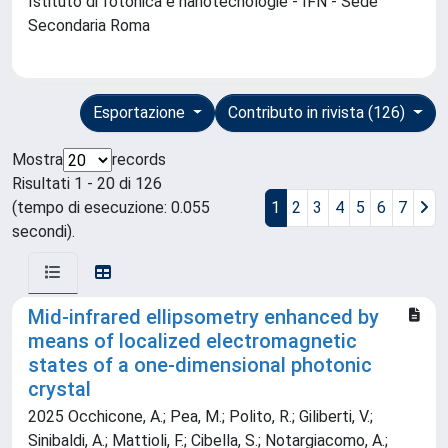
Istituto di fotonica e nanotecnologie - IFN - Sede
Secondaria Roma
Esportazione
Contributo in rivista (126)
Mostra
records
Risultati 1 - 20 di 126
(tempo di esecuzione: 0.055
1
2
3
4
5
6
7
secondi).
Mid-infrared ellipsometry enhanced by
means of localized electromagnetic
states of a one-dimensional photonic
crystal
2025 Occhicone, A.; Pea, M.; Polito, R.; Giliberti, V.;
Sinibaldi, A.; Mattioli, F.; Cibella, S.; Notargiacomo, A.;