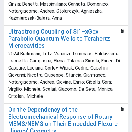
Cinzia; Benetti, Massimiliano; Cannata, Domenico;
Notargiacomo, Andrea; Stolarczyk, Agnieszka;
Kaźmierczak-Bałata, Anna
Ultrastrong Coupling of Si1–xGex
Parabolic Quantum Wells to Terahertz
Microcavities
2024 Berkmann, Fritz; Venanzi, Tommaso; Baldassarre,
Leonetta; Campagna, Elena; Talamas Simola, Enrico; Di
Gaspare, Luciana; Corley-Wiciak, Cedric; Capellini,
Giovanni; Nicotra, Giuseppe; Sfuncia, Gianfranco;
Notargiacomo, Andrea; Giovine, Ennio; Cibella, Sara;
Virgilio, Michele; Scalari, Giacomo; De Seta, Monica;
Ortolani, Michele
On the Dependency of the
Electromechanical Response of Rotary
MEMS/NEMS on Their Embedded Flexure
Hinges’ Geometry