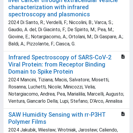
liver cancer through extracellular vesicle
characterization with infrared
spectroscopy and plasmonics
2024 Di Santo, R.; Verdelli, F.; Niccolini, B.; Varca, S.;
Gaudio, A. del; Di Giacinto, F.; De Spirito, M.; Pea, M.;
Giovine, E.; Notargiacomo, A.; Ortolani, M.; Di Gaspare, A.;
Baldi, A.; Pizzolante, F.; Ciasca, G.
Infrared Spectroscopy of SARS‐CoV‐2
Viral Protein: from Receptor Binding
Domain to Spike Protein
2024 Mancini, Tiziana; Macis, Salvatore; Mosetti,
Rosanna; Luchetti, Nicole; Minicozzi, Velia;
Notargiacomo, Andrea; Pea, Marialilia; Marcelli, Augusto;
Ventura, Giancarlo Della; Lupi, Stefano; D'Arco, Annalisa
SAW Humidity Sensing with rr-P3HT
Polymer Films
2024 Jakubik, Wiesław; Wrotniak, Jarosław; Caliendo,