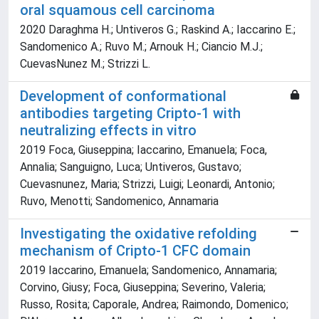
oral squamous cell carcinoma
2020 Daraghma H.; Untiveros G.; Raskind A.; Iaccarino E.;
Sandomenico A.; Ruvo M.; Arnouk H.; Ciancio M.J.;
CuevasNunez M.; Strizzi L.
Development of conformational
antibodies targeting Cripto-1 with
neutralizing effects in vitro
2019 Foca, Giuseppina; Iaccarino, Emanuela; Foca,
Annalia; Sanguigno, Luca; Untiveros, Gustavo;
Cuevasnunez, Maria; Strizzi, Luigi; Leonardi, Antonio;
Ruvo, Menotti; Sandomenico, Annamaria
Investigating the oxidative refolding
mechanism of Cripto-1 CFC domain
2019 Iaccarino, Emanuela; Sandomenico, Annamaria;
Corvino, Giusy; Foca, Giuseppina; Severino, Valeria;
Russo, Rosita; Caporale, Andrea; Raimondo, Domenico;