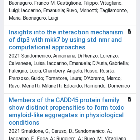
Buonaguro, Franco M; Castiglione, Filippo; Vitagliano,
Luigi; Iaccarino, Emanuela; Ruvo, Menotti; Tagliamonte,
Maria; Buonaguro, Luigi
Insights into the interaction mechanism
of dtp3 with mkk7 by using std-nmr and
computational approaches
2021 Sandomenico, Annamaria; Di Rienzo, Lorenzo;
Calvanese, Luisa; Iaccarino, Emanuela; D'Auria, Gabriella;
Falcigno, Lucia; Chambery, Angela; Russo, Rosita;
Franzoso, Guido; Tornatore, Laura; D'Abramo, Marco;
Ruvo, Menotti; Milanetti, Edoardo; Raimondo, Domenico
Members of the GADD45 protein family
show distinct propensities to form toxic
amyloid-like aggregates in physiological
conditions
2021 Smaldone, G.; Caruso, D.; Sandomenico, A.;
Iaccarino, E.; Foca, A.; Ruggiero, A.; Ruvo, M.; Vitagliano,