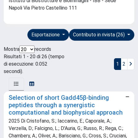
Istituto di Biostrutture e Bioimmagini - IBB - Sede
Napoli Via Pietro Castellino 111
Esportazione
Contributo in rivista (26)
Mostra
records
Risultati 1 - 20 di 26 (tempo
di esecuzione: 0.052
1
2
secondi).
Selection of short Gadd45β-binding
peptides through a synergistic
computational and biophysical approach
2025 Di Cristofano, S.; Iaccarino, E.; Caporale, A.;
Verzella, D.; Falcigno, L.; D'Auria, G.; Russo, R.; Rega, C.;
Chambery, A.; Oliver, A.; Barisciano, G.; Cross, S.; Cruciani,