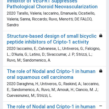
Inhibitor of VEGFR1 Suppresses
Pathological Choroid Neovascularization
2020 Tarallo, Valeria; Iaccarino, Emanuela; Cicatiello,
Valeria; Sanna, Riccardo; Ruvo, Menotti; DE FALCO,
Sandro
Structure-based design of small bicyclic
peptide inhibitors of Cripto-1 activity
2020 Iaccarino, E.; Calvanese, L.; Untiveros, G.; Falcigno,
L.; D'Auria, G.; Latino, D.; Sivaccumar, J. P.; Strizzi, L.;
Ruvo, M.; Sandomenico, A.
The role of Nodal and Cripto-1 in human
oral squamous cell carcinoma
2020 Daraghma, H.; Untiveros, G.; Raskind, A.; Iaccarino,
E.; Sandomenico, A.; Ruvo, M.; Arnouk, H.; Ciancio, M. J.;
Cuevasnunez, M.; Strizzi, L.
The role of Nodal and Cripto-1 in human