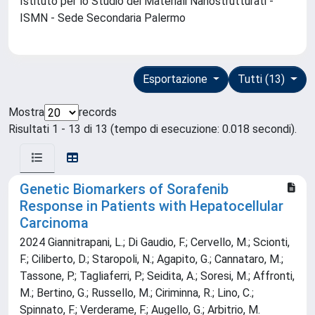
Istituto per lo Studio dei Materiali Nanostrutturati -
ISMN - Sede Secondaria Palermo
Esportazione
Tutti (13)
Mostra
records
Risultati 1 - 13 di 13 (tempo di esecuzione: 0.018 secondi).
Genetic Biomarkers of Sorafenib
Response in Patients with Hepatocellular
Carcinoma
2024 Giannitrapani, L.; Di Gaudio, F.; Cervello, M.; Scionti,
F.; Ciliberto, D.; Staropoli, N.; Agapito, G.; Cannataro, M.;
Tassone, P.; Tagliaferri, P.; Seidita, A.; Soresi, M.; Affronti,
M.; Bertino, G.; Russello, M.; Ciriminna, R.; Lino, C.;
Spinnato, F.; Verderame, F.; Augello, G.; Arbitrio, M.