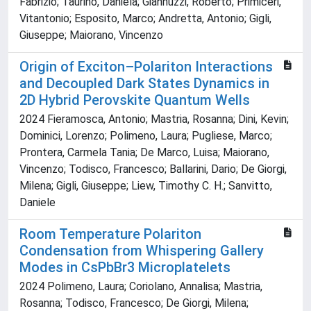
Fabrizio; Taurino, Daniela; Giannuzzi, Roberto; Primiceri,
Vitantonio; Esposito, Marco; Andretta, Antonio; Gigli,
Giuseppe; Maiorano, Vincenzo
Origin of Exciton–Polariton Interactions
and Decoupled Dark States Dynamics in
2D Hybrid Perovskite Quantum Wells
2024 Fieramosca, Antonio; Mastria, Rosanna; Dini, Kevin;
Dominici, Lorenzo; Polimeno, Laura; Pugliese, Marco;
Prontera, Carmela Tania; De Marco, Luisa; Maiorano,
Vincenzo; Todisco, Francesco; Ballarini, Dario; De Giorgi,
Milena; Gigli, Giuseppe; Liew, Timothy C. H.; Sanvitto,
Daniele
Room Temperature Polariton
Condensation from Whispering Gallery
Modes in CsPbBr3 Microplatelets
2024 Polimeno, Laura; Coriolano, Annalisa; Mastria,
Rosanna; Todisco, Francesco; De Giorgi, Milena;