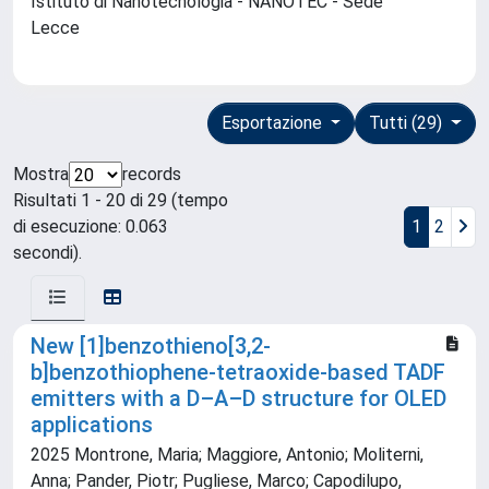
Istituto di Nanotecnologia - NANOTEC - Sede
Lecce
Esportazione
Tutti (29)
Mostra
records
Risultati 1 - 20 di 29 (tempo
di esecuzione: 0.063
1
2
secondi).
New [1]benzothieno[3,2-
b]benzothiophene-tetraoxide-based TADF
emitters with a D–A–D structure for OLED
applications
2025 Montrone, Maria; Maggiore, Antonio; Moliterni,
Anna; Pander, Piotr; Pugliese, Marco; Capodilupo,