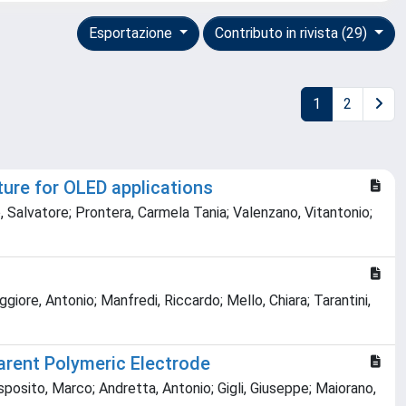
Esportazione
Contributo in rivista (29)
1
2
ure for OLED applications
, Salvatore; Prontera, Carmela Tania; Valenzano, Vitantonio;
giore, Antonio; Manfredi, Riccardo; Mello, Chiara; Tarantini,
arent Polymeric Electrode
Esposito, Marco; Andretta, Antonio; Gigli, Giuseppe; Maiorano,