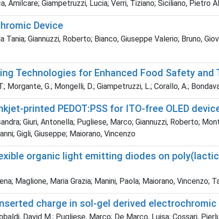
ca, Amilcare; Giampetruzzi, Lucia; Verri, Tiziano; Siciliano, Pietro 
chromic Device
 Tania; Giannuzzi, Roberto; Bianco, Giuseppe Valerio; Bruno, Giova
ing Technologies for Enhanced Food Safety and T
; Morgante, G.; Mongelli, D.; Giampetruzzi, L.; Corallo, A.; Bondavall
inkjet-printed PEDOT:PSS for ITO-free OLED devic
andra; Giuri, Antonella; Pugliese, Marco; Giannuzzi, Roberto; Mon
vanni; Gigli, Giuseppe; Maiorano, Vincenzo
lexible organic light emitting diodes on poly(lac
a Elena; Maglione, Maria Grazia; Manini, Paola; Maiorano, Vincenzo
 inserted charge in sol-gel derived electrochromic
obaldi, David M.; Pugliese, Marco; De Marco, Luisa; Cossari, Pierlu