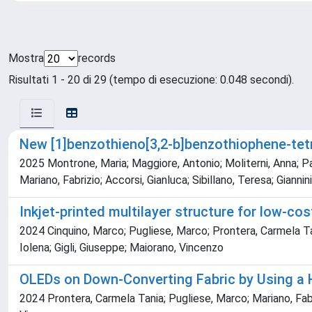
Mostra
records
Risultati 1 - 20 di 29 (tempo di esecuzione: 0.048 secondi).
New [1]benzothieno[3,2-b]benzothiophene-tet
2025 Montrone, Maria; Maggiore, Antonio; Moliterni, Anna; Pa
Mariano, Fabrizio; Accorsi, Gianluca; Sibillano, Teresa; Gianni
Inkjet-printed multilayer structure for low-co
2024 Cinquino, Marco; Pugliese, Marco; Prontera, Carmela Tani
Iolena; Gigli, Giuseppe; Maiorano, Vincenzo
OLEDs on Down-Converting Fabric by Using a H
2024 Prontera, Carmela Tania; Pugliese, Marco; Mariano, Fabri