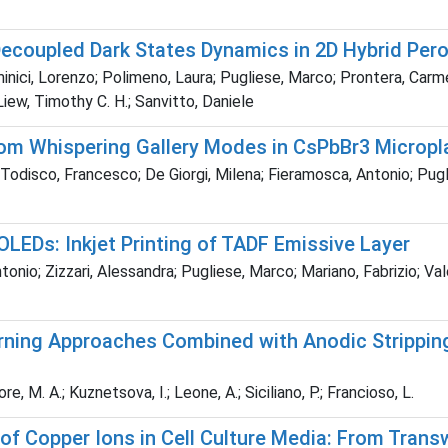
 Decoupled Dark States Dynamics in 2D Hybrid Pe
inici, Lorenzo; Polimeno, Laura; Pugliese, Marco; Prontera, Carm
 Liew, Timothy C. H.; Sanvitto, Daniele
om Whispering Gallery Modes in CsPbBr3 Micropl
 Todisco, Francesco; De Giorgi, Milena; Fieramosca, Antonio; Pugl
OLEDs: Inkjet Printing of TADF Emissive Layer
nio; Zizzari, Alessandra; Pugliese, Marco; Mariano, Fabrizio; Vale
rning Approaches Combined with Anodic Strippin
ore, M. A.; Kuznetsova, I.; Leone, A.; Siciliano, P.; Francioso, L.
of Copper Ions in Cell Culture Media: From Tran