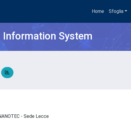
Home
Sfoglia
h Information System
a
 - NANOTEC - Sede Lecce