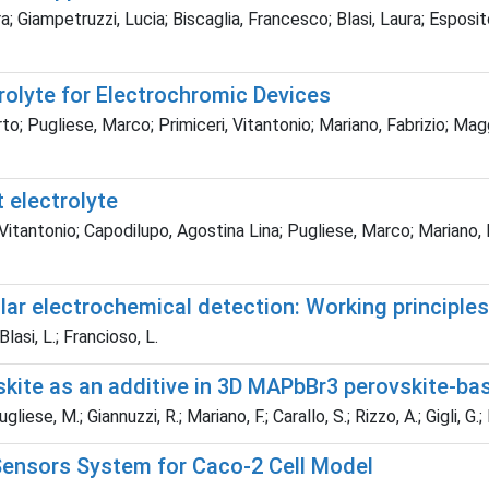
a; Giampetruzzi, Lucia; Biscaglia, Francesco; Blasi, Laura; Esposito
olyte for Electrochromic Devices
o; Pugliese, Marco; Primiceri, Vitantonio; Mariano, Fabrizio; Magg
 electrolyte
Vitantonio; Capodilupo, Agostina Lina; Pugliese, Marco; Mariano, F
ular electrochemical detection: Working principle
Blasi, L.; Francioso, L.
kite as an additive in 3D MAPbBr3 perovskite-bas
liese, M.; Giannuzzi, R.; Mariano, F.; Carallo, S.; Rizzo, A.; Gigli, G
Sensors System for Caco-2 Cell Model