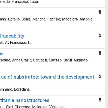
Aleardo; Francioso, Luca
nni; Carallo, Sonia; Mariano, Fabrizio; Maggiore, Antonio;
raceability
i, A.; Francioso, L.
es
teduro, Anna Grazia; Carugati, Matteo; Banfi, Augusto;
tic acid) substrates: toward the development
; Tammaro, Loredana
 titania nanostructures
igi; Gigli, Giuseppe; Maiorano, Vincenzo