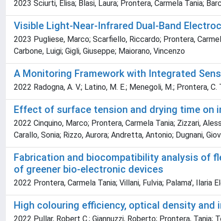
2023 Sciurti, Elisa; Blasi, Laura; Prontera, Carmela Tania; Bar
Visible Light-Near-Infrared Dual-Band Electro
2023 Pugliese, Marco; Scarfiello, Riccardo; Prontera, Carmela
Carbone, Luigi; Gigli, Giuseppe; Maiorano, Vincenzo
A Monitoring Framework with Integrated Sens
2022 Radogna, A. V.; Latino, M. E.; Menegoli, M.; Prontera, C. T.
Effect of surface tension and drying time on 
2022 Cinquino, Marco; Prontera, Carmela Tania; Zizzari, Aless
Carallo, Sonia; Rizzo, Aurora; Andretta, Antonio; Dugnani, Gio
Fabrication and biocompatibility analysis of f
of greener bio-electronic devices
2022 Prontera, Carmela Tania; Villani, Fulvia; Palama', Ilari
High colouring efficiency, optical density and
2022 Pullar, Robert C.; Giannuzzi, Roberto; Prontera, Tania; T