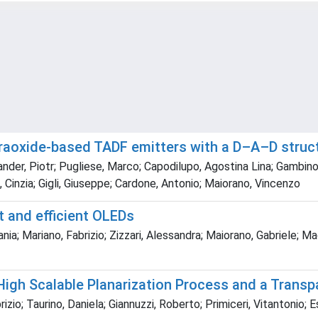
raoxide-based TADF emitters with a D–A–D struct
nder, Piotr; Pugliese, Marco; Capodilupo, Agostina Lina; Gambino
ni, Cinzia; Gigli, Giuseppe; Cardone, Antonio; Maiorano, Vincenzo
st and efficient OLEDs
a; Mariano, Fabrizio; Zizzari, Alessandra; Maiorano, Gabriele; Mag
igh Scalable Planarization Process and a Transp
zio; Taurino, Daniela; Giannuzzi, Roberto; Primiceri, Vitantonio; 