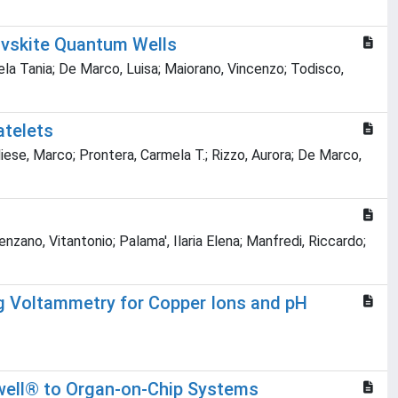
rovskite Quantum Wells
ela Tania; De Marco, Luisa; Maiorano, Vincenzo; Todisco,
atelets
iese, Marco; Prontera, Carmela T.; Rizzo, Aurora; De Marco,
nzano, Vitantonio; Palama', Ilaria Elena; Manfredi, Riccardo;
g Voltammetry for Copper Ions and pH
swell® to Organ-on-Chip Systems