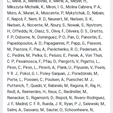
C.; Mele, A.; Menkovski, V.; Merle, A.; Meyer, H.;
Mikszuta-Michalik, K.; Miron, I. G.; Molina Cabrera, P. A.;
Moro, A.; Murari, A.; Muscente, P.; Mykytchuk, D.; Nabais,
F.; Napoli, F.; Nem, R. D.; Neunert, M.; Nielsen, S. K.;
Nielsen, A.; Nocente, M.; Noury, S.; Nowak, S.; Nystrom,
H.; Offeddu, N.; Olasz, S.; Oliva, F.; Oliveira, D. S.; Orsitto,
F. P.; Osborne, N.; Dominguez, P. O.; Pan, O.; Panontin, E.;
Papadopoulos, A. D.; Papagiannis, P.; Papp, G.; Passoni,
M.; Pastore, F.; Pau, A.; Pavlichenko, R. O.; Pedersen, A.
C.; Pedrini, M.; Pelka, G.; Peluso, E.; Perek, A.; Von Thun,
C. P.; Pesamosca, F.; Pfau, D.; Piergotti, V.; Pigatto, L.;
Piron, C.; Piron, L.; Pironti, A.; Plank, U.; Plyusnin, V.; Poels,
Y. R. J.; Pokol, G. I.; Poley-Sanjuan, J.; Poradzinski, M.;
Porte, L.; Possieri, C.; Poulsen, A.; Pueschel, M. J.;
Putterich, T.; Quadri, V.; Rabinski, M.; Ragona, R.; Raj, H.;
Redl, A.; Reimerdes, H.; Reux, C.; Riedmiller, M.;
Rienacker, S.; Rigamonti, D.; Rispoli, N.; Rivero-Rodriguez,
J. F.; Madrid, C. F. R.; Rueda, J. R.; Ryan, P. J.; Salewski, M.;
Salmi, A.; Sassano, M.; Sauter, O.; Schoonheere, N.;