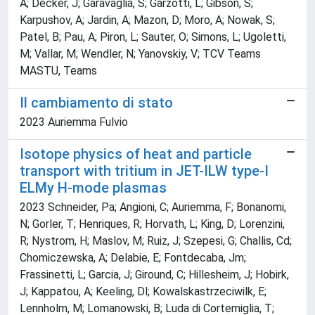
A; Decker, J; Garavaglia, S; Garzotti, L; Gibson, S;
Karpushov, A; Jardin, A; Mazon, D; Moro, A; Nowak, S;
Patel, B; Pau, A; Piron, L; Sauter, O; Simons, L; Ugoletti,
M; Vallar, M; Wendler, N; Yanovskiy, V; TCV Teams
MASTU, Teams
Il cambiamento di stato
2023 Auriemma Fulvio
Isotope physics of heat and particle
transport with tritium in JET-ILW type-I
ELMy H-mode plasmas
2023 Schneider, Pa; Angioni, C; Auriemma, F; Bonanomi,
N; Gorler, T; Henriques, R; Horvath, L; King, D; Lorenzini,
R; Nystrom, H; Maslov, M; Ruiz, J; Szepesi, G; Challis, Cd;
Chomiczewska, A; Delabie, E; Fontdecaba, Jm;
Frassinetti, L; Garcia, J; Giround, C; Hillesheim, J; Hobirk,
J; Kappatou, A; Keeling, Dl; Kowalskastrzeciwilk, E;
Lennholm, M; Lomanowski, B; Luda di Cortemiglia, T;