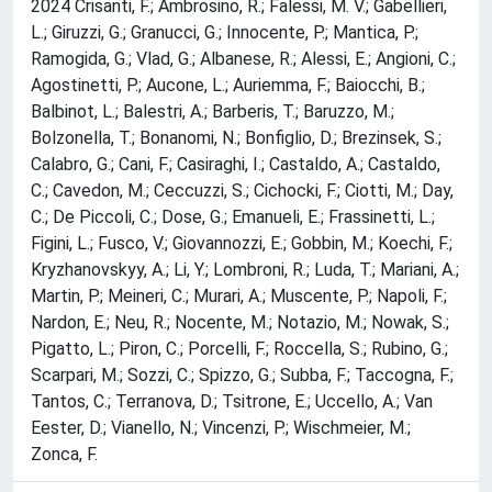
2024 Crisanti, F.; Ambrosino, R.; Falessi, M. V.; Gabellieri,
L.; Giruzzi, G.; Granucci, G.; Innocente, P.; Mantica, P.;
Ramogida, G.; Vlad, G.; Albanese, R.; Alessi, E.; Angioni, C.;
Agostinetti, P.; Aucone, L.; Auriemma, F.; Baiocchi, B.;
Balbinot, L.; Balestri, A.; Barberis, T.; Baruzzo, M.;
Bolzonella, T.; Bonanomi, N.; Bonfiglio, D.; Brezinsek, S.;
Calabro, G.; Cani, F.; Casiraghi, I.; Castaldo, A.; Castaldo,
C.; Cavedon, M.; Ceccuzzi, S.; Cichocki, F.; Ciotti, M.; Day,
C.; De Piccoli, C.; Dose, G.; Emanueli, E.; Frassinetti, L.;
Figini, L.; Fusco, V.; Giovannozzi, E.; Gobbin, M.; Koechi, F.;
Kryzhanovskyy, A.; Li, Y.; Lombroni, R.; Luda, T.; Mariani, A.;
Martin, P.; Meineri, C.; Murari, A.; Muscente, P.; Napoli, F.;
Nardon, E.; Neu, R.; Nocente, M.; Notazio, M.; Nowak, S.;
Pigatto, L.; Piron, C.; Porcelli, F.; Roccella, S.; Rubino, G.;
Scarpari, M.; Sozzi, C.; Spizzo, G.; Subba, F.; Taccogna, F.;
Tantos, C.; Terranova, D.; Tsitrone, E.; Uccello, A.; Van
Eester, D.; Vianello, N.; Vincenzi, P.; Wischmeier, M.;
Zonca, F.