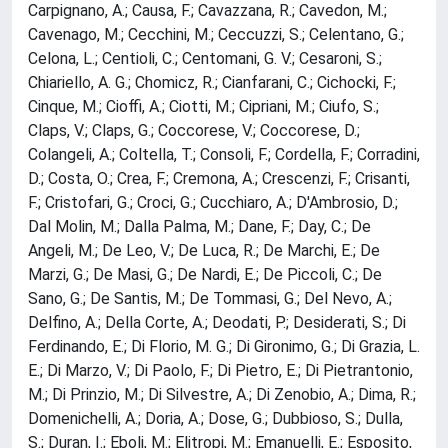
Carpignano, A.; Causa, F.; Cavazzana, R.; Cavedon, M.;
Cavenago, M.; Cecchini, M.; Ceccuzzi, S.; Celentano, G.;
Celona, L.; Centioli, C.; Centomani, G. V.; Cesaroni, S.;
Chiariello, A. G.; Chomicz, R.; Cianfarani, C.; Cichocki, F.;
Cinque, M.; Cioffi, A.; Ciotti, M.; Cipriani, M.; Ciufo, S.;
Claps, V.; Claps, G.; Coccorese, V.; Coccorese, D.;
Colangeli, A.; Coltella, T.; Consoli, F.; Cordella, F.; Corradini,
D.; Costa, O.; Crea, F.; Cremona, A.; Crescenzi, F.; Crisanti,
F.; Cristofari, G.; Croci, G.; Cucchiaro, A.; D'Ambrosio, D.;
Dal Molin, M.; Dalla Palma, M.; Dane, F.; Day, C.; De
Angeli, M.; De Leo, V.; De Luca, R.; De Marchi, E.; De
Marzi, G.; De Masi, G.; De Nardi, E.; De Piccoli, C.; De
Sano, G.; De Santis, M.; De Tommasi, G.; Del Nevo, A.;
Delfino, A.; Della Corte, A.; Deodati, P.; Desiderati, S.; Di
Ferdinando, E.; Di Florio, M. G.; Di Gironimo, G.; Di Grazia, L.
E.; Di Marzo, V.; Di Paolo, F.; Di Pietro, E.; Di Pietrantonio,
M.; Di Prinzio, M.; Di Silvestre, A.; Di Zenobio, A.; Dima, R.;
Domenichelli, A.; Doria, A.; Dose, G.; Dubbioso, S.; Dulla,
S.; Duran, I.; Eboli, M.; Elitropi, M.; Emanuelli, E.; Esposito,