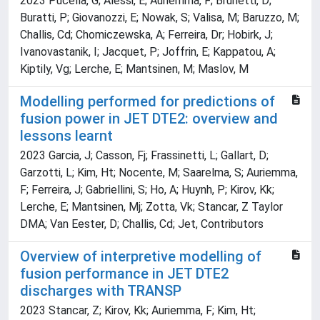
2023 Pucella, G; Alessi, E; Auriemma, F; Brunetti, D;
Buratti, P; Giovanozzi, E; Nowak, S; Valisa, M; Baruzzo, M;
Challis, Cd; Chomiczewska, A; Ferreira, Dr; Hobirk, J;
Ivanovastanik, I; Jacquet, P; Joffrin, E; Kappatou, A;
Kiptily, Vg; Lerche, E; Mantsinen, M; Maslov, M
Modelling performed for predictions of
fusion power in JET DTE2: overview and
lessons learnt
2023 Garcia, J; Casson, Fj; Frassinetti, L; Gallart, D;
Garzotti, L; Kim, Ht; Nocente, M; Saarelma, S; Auriemma,
F; Ferreira, J; Gabriellini, S; Ho, A; Huynh, P; Kirov, Kk;
Lerche, E; Mantsinen, Mj; Zotta, Vk; Stancar, Z Taylor
DMA; Van Eester, D; Challis, Cd; Jet, Contributors
Overview of interpretive modelling of
fusion performance in JET DTE2
discharges with TRANSP
2023 Stancar, Z; Kirov, Kk; Auriemma, F; Kim, Ht;