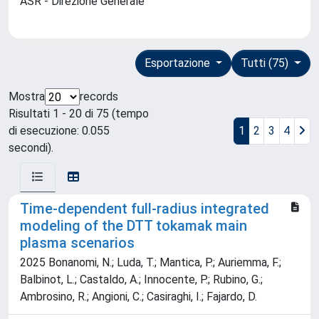
ASR - Direzione Generale
Esportazione
Tutti (75)
Mostra
records
Risultati 1 - 20 di 75 (tempo
di esecuzione: 0.055
1
2
3
4
secondi).
Time-dependent full-radius integrated
modeling of the DTT tokamak main
plasma scenarios
2025 Bonanomi, N.; Luda, T.; Mantica, P.; Auriemma, F.;
Balbinot, L.; Castaldo, A.; Innocente, P.; Rubino, G.;
Ambrosino, R.; Angioni, C.; Casiraghi, I.; Fajardo, D.