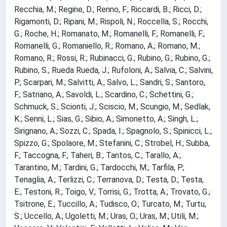
Recchia, M.; Regine, D.; Renno, F.; Riccardi, B.; Ricci, D.;
Rigamonti, D.; Ripani, M.; Rispoli, N.; Roccella, S.; Rocchi,
G.; Roche, H.; Romanato, M.; Romanelli, F.; Romanelli, F.;
Romanelli, G.; Romaniello, R.; Romano, A.; Romano, M.;
Romano, R.; Rossi, R.; Rubinacci, G.; Rubino, G.; Rubino, G.;
Rubino, S.; Rueda Rueda, J.; Rufoloni, A.; Salvia, C.; Salvini,
P.; Scarpari, M.; Salvitti, A.; Salvo, L.; Sandri, S.; Santoro,
F.; Satriano, A.; Savoldi, L.; Scardino, C.; Schettini, G.;
Schmuck, S.; Scionti, J.; Sciscio, M.; Scungio, M.; Sedlak,
K.; Senni, L.; Sias, G.; Sibio, A.; Simonetto, A.; Singh, L.;
Sirignano, A.; Sozzi, C.; Spada, I.; Spagnolo, S.; Spinicci, L.;
Spizzo, G.; Spolaore, M.; Stefanini, C.; Strobel, H.; Subba,
F.; Taccogna, F.; Taheri, B.; Tantos, C.; Tarallo, A.;
Tarantino, M.; Tardini, G.; Tardocchi, M.; Tarfila, P.;
Tenaglia, A.; Terlizzi, C.; Terranova, D.; Testa, D.; Testa,
E.; Testoni, R.; Toigo, V.; Torrisi, G.; Trotta, A.; Trovato, G.;
Tsitrone, E.; Tuccillo, A.; Tudisco, O.; Turcato, M.; Turtu,
S.; Uccello, A.; Ugoletti, M.; Uras, O.; Uras, M.; Utili, M.;