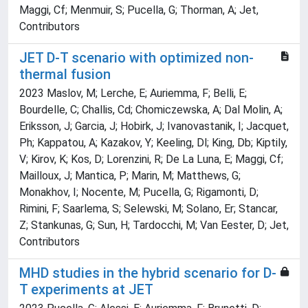
Maggi, Cf; Menmuir, S; Pucella, G; Thorman, A; Jet,
Contributors
JET D-T scenario with optimized non-
thermal fusion
2023 Maslov, M; Lerche, E; Auriemma, F; Belli, E;
Bourdelle, C; Challis, Cd; Chomiczewska, A; Dal Molin, A;
Eriksson, J; Garcia, J; Hobirk, J; Ivanovastanik, I; Jacquet,
Ph; Kappatou, A; Kazakov, Y; Keeling, Dl; King, Db; Kiptily,
V; Kirov, K; Kos, D; Lorenzini, R; De La Luna, E; Maggi, Cf;
Mailloux, J; Mantica, P; Marin, M; Matthews, G;
Monakhov, I; Nocente, M; Pucella, G; Rigamonti, D;
Rimini, F; Saarlema, S; Selewski, M; Solano, Er; Stancar,
Z; Stankunas, G; Sun, H; Tardocchi, M; Van Eester, D; Jet,
Contributors
MHD studies in the hybrid scenario for D-
T experiments at JET