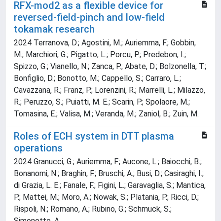
RFX-mod2 as a flexible device for
reversed-field-pinch and low-field
tokamak research
2024 Terranova, D.; Agostini, M.; Auriemma, F.; Gobbin,
M.; Marchiori, G.; Pigatto, L.; Porcu, P.; Predebon, I.;
Spizzo, G.; Vianello, N.; Zanca, P.; Abate, D.; Bolzonella, T.;
Bonfiglio, D.; Bonotto, M.; Cappello, S.; Carraro, L.;
Cavazzana, R.; Franz, P.; Lorenzini, R.; Marrelli, L.; Milazzo,
R.; Peruzzo, S.; Puiatti, M. E.; Scarin, P.; Spolaore, M.;
Tomasina, E.; Valisa, M.; Veranda, M.; Zaniol, B.; Zuin, M.
Roles of ECH system in DTT plasma
operations
2024 Granucci, G.; Auriemma, F.; Aucone, L.; Baiocchi, B.;
Bonanomi, N.; Braghin, F.; Bruschi, A.; Busi, D.; Casiraghi, I.;
di Grazia, L. E.; Fanale, F.; Figini, L.; Garavaglia, S.; Mantica,
P.; Mattei, M.; Moro, A.; Nowak, S.; Platania, P.; Ricci, D.;
Rispoli, N.; Romano, A.; Rubino, G.; Schmuck, S.;
Simonetto, A.