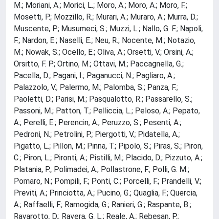
M.; Moriani, A.; Morici, L.; Moro, A.; Moro, A.; Moro, F.;
Mosetti, P.; Mozzillo, R.; Murari, A.; Muraro, A.; Murra, D.;
Muscente, P.; Musumeci, S.; Muzzi, L.; Nallo, G. F.; Napoli,
F.; Nardon, E.; Naselli, E.; Neu, R.; Nocente, M.; Notazio,
M.; Nowak, S.; Ocello, E.; Oliva, A.; Orsetti, V.; Orsini, A.;
Orsitto, F. P.; Ortino, M.; Ottavi, M.; Paccagnella, G.;
Pacella, D.; Pagani, I.; Paganucci, N.; Pagliaro, A.;
Palazzolo, V.; Palermo, M.; Palomba, S.; Panza, F.;
Paoletti, D.; Parisi, M.; Pasqualotto, R.; Passarello, S.;
Passoni, M.; Patton, T.; Pelliccia, L.; Peloso, A.; Pepato,
A.; Perelli, E.; Perencin, A.; Peruzzo, S.; Pesenti, A.;
Pedroni, N.; Petrolini, P.; Piergotti, V.; Pidatella, A.;
Pigatto, L.; Pillon, M.; Pinna, T.; Pipolo, S.; Piras, S.; Piron,
C.; Piron, L.; Pironti, A.; Pistilli, M.; Placido, D.; Pizzuto, A.;
Platania, P.; Polimadei, A.; Pollastrone, F.; Polli, G. M.;
Pomaro, N.; Pompili, F.; Ponti, C.; Porcelli, F.; Prandelli, V.;
Previti, A.; Princiotta, A.; Pucino, G.; Quaglia, F.; Quercia,
A.; Raffaelli, F.; Ramogida, G.; Ranieri, G.; Raspante, B.;
Ravarotto, D.; Ravera, G. L.; Reale, A.; Rebesan, P.;