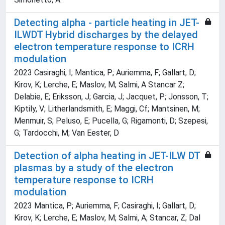
Detecting alpha - particle heating in JET-
ILWDT Hybrid discharges by the delayed
electron temperature response to ICRH
modulation
2023 Casiraghi, I; Mantica, P; Auriemma, F; Gallart, D;
Kirov, K; Lerche, E; Maslov, M; Salmi, A Stancar Z;
Delabie, E; Eriksson, J; Garcia, J; Jacquet, P; Jonsson, T;
Kiptily, V; Litherlandsmith, E; Maggi, Cf; Mantsinen, M;
Menmuir, S; Peluso, E; Pucella, G; Rigamonti, D; Szepesi,
G; Tardocchi, M; Van Eester, D
Detection of alpha heating in JET-ILW DT
plasmas by a study of the electron
temperature response to ICRH
modulation
2023 Mantica, P; Auriemma, F; Casiraghi, I; Gallart, D;
Kirov, K; Lerche, E; Maslov, M; Salmi, A; Stancar, Z; Dal