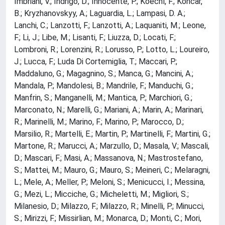
Imbriani, V.; Indrigo, D.; Innocente, P.; Koechl, F.; Koncar,
B.; Kryzhanovskyy, A.; Laguardia, L.; Lampasi, D. A.;
Lanchi, C.; Lanzotti, F.; Lanzotti, A.; Laquaniti, M.; Leone,
F.; Li, J.; Libe, M.; Lisanti, F.; Liuzza, D.; Locati, F.;
Lombroni, R.; Lorenzini, R.; Lorusso, P.; Lotto, L.; Loureiro,
J.; Lucca, F.; Luda Di Cortemiglia, T.; Maccari, P.;
Maddaluno, G.; Magagnino, S.; Manca, G.; Mancini, A.;
Mandala, P.; Mandolesi, B.; Mandrile, F.; Manduchi, G.;
Manfrin, S.; Manganelli, M.; Mantica, P.; Marchiori, G.;
Marconato, N.; Marelli, G.; Mariani, A.; Marin, A.; Marinari,
R.; Marinelli, M.; Marino, F.; Marino, P.; Marocco, D.;
Marsilio, R.; Martelli, E.; Martin, P.; Martinelli, F.; Martini, G.;
Martone, R.; Marucci, A.; Marzullo, D.; Masala, V.; Mascali,
D.; Mascari, F.; Masi, A.; Massanova, N.; Mastrostefano,
S.; Mattei, M.; Mauro, G.; Mauro, S.; Meineri, C.; Melaragni,
L.; Mele, A.; Meller, P.; Meloni, S.; Menicucci, I.; Messina,
G.; Mezi, L.; Micciche, G.; Micheletti, M.; Migliori, S.;
Milanesio, D.; Milazzo, F.; Milazzo, R.; Minelli, P.; Minucci,
S.; Mirizzi, F.; Missirlian, M.; Monarca, D.; Monti, C.; Mori,