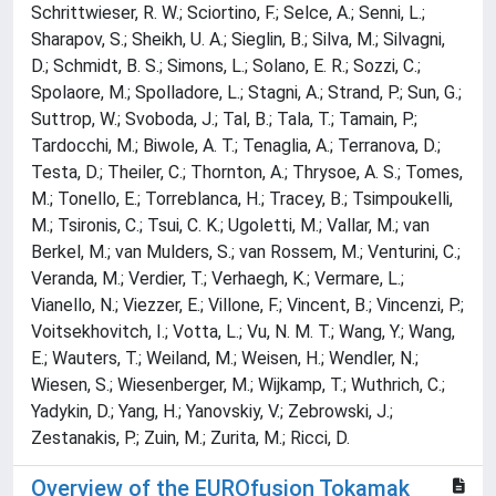
Schrittwieser, R. W.; Sciortino, F.; Selce, A.; Senni, L.;
Sharapov, S.; Sheikh, U. A.; Sieglin, B.; Silva, M.; Silvagni,
D.; Schmidt, B. S.; Simons, L.; Solano, E. R.; Sozzi, C.;
Spolaore, M.; Spolladore, L.; Stagni, A.; Strand, P.; Sun, G.;
Suttrop, W.; Svoboda, J.; Tal, B.; Tala, T.; Tamain, P.;
Tardocchi, M.; Biwole, A. T.; Tenaglia, A.; Terranova, D.;
Testa, D.; Theiler, C.; Thornton, A.; Thrysoe, A. S.; Tomes,
M.; Tonello, E.; Torreblanca, H.; Tracey, B.; Tsimpoukelli,
M.; Tsironis, C.; Tsui, C. K.; Ugoletti, M.; Vallar, M.; van
Berkel, M.; van Mulders, S.; van Rossem, M.; Venturini, C.;
Veranda, M.; Verdier, T.; Verhaegh, K.; Vermare, L.;
Vianello, N.; Viezzer, E.; Villone, F.; Vincent, B.; Vincenzi, P.;
Voitsekhovitch, I.; Votta, L.; Vu, N. M. T.; Wang, Y.; Wang,
E.; Wauters, T.; Weiland, M.; Weisen, H.; Wendler, N.;
Wiesen, S.; Wiesenberger, M.; Wijkamp, T.; Wuthrich, C.;
Yadykin, D.; Yang, H.; Yanovskiy, V.; Zebrowski, J.;
Zestanakis, P.; Zuin, M.; Zurita, M.; Ricci, D.
Overview of the EUROfusion Tokamak