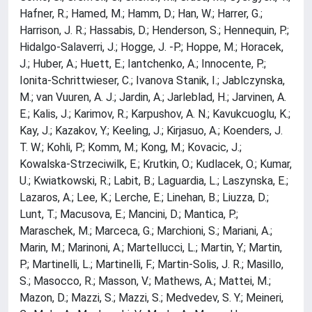
Hafner, R.; Hamed, M.; Hamm, D.; Han, W.; Harrer, G.;
Harrison, J. R.; Hassabis, D.; Henderson, S.; Hennequin, P.;
Hidalgo-Salaverri, J.; Hogge, J. -P.; Hoppe, M.; Horacek,
J.; Huber, A.; Huett, E.; Iantchenko, A.; Innocente, P.;
Ionita-Schrittwieser, C.; Ivanova Stanik, I.; Jablczynska,
M.; van Vuuren, A. J.; Jardin, A.; Jarleblad, H.; Jarvinen, A.
E.; Kalis, J.; Karimov, R.; Karpushov, A. N.; Kavukcuoglu, K.;
Kay, J.; Kazakov, Y.; Keeling, J.; Kirjasuo, A.; Koenders, J.
T. W.; Kohli, P.; Komm, M.; Kong, M.; Kovacic, J.;
Kowalska-Strzeciwilk, E.; Krutkin, O.; Kudlacek, O.; Kumar,
U.; Kwiatkowski, R.; Labit, B.; Laguardia, L.; Laszynska, E.;
Lazaros, A.; Lee, K.; Lerche, E.; Linehan, B.; Liuzza, D.;
Lunt, T.; Macusova, E.; Mancini, D.; Mantica, P.;
Maraschek, M.; Marceca, G.; Marchioni, S.; Mariani, A.;
Marin, M.; Marinoni, A.; Martellucci, L.; Martin, Y.; Martin,
P.; Martinelli, L.; Martinelli, F.; Martin-Solis, J. R.; Masillo,
S.; Masocco, R.; Masson, V.; Mathews, A.; Mattei, M.;
Mazon, D.; Mazzi, S.; Mazzi, S.; Medvedev, S. Y.; Meineri,