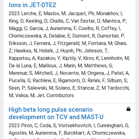
Ions in JET-DTE2
2023 Lerche, E; Maslov, M; Jacquet, Ph; Monakhov, I;
King, D; Keeling, D; Challis, C; Van Eester, D; Mantica, P;
Maggi, C; Garcia, J; Auriemma, F; Coelho, R; Coffey, I;
Chomiczewska, A; Delabie, E; Dumont, R; Dumortier, P;
Eriksson, J; Ferreira, J; Fitzgerald, M; Fontana, M; Ghani,
Z; Hawkes, N; Hobirk, J; Huynh, Ph; Johnson, T;
Kappatou, A; Kazakov, Y; Kiptily, V; Kirov, K; Lennholm, M;
De la Luna, E; Mailloux, J; Marin, M; Matthews, G;
Menmuir, S; Mitchell, J; Nocente, M; Ongena, J; Patel, A;
Pucella, G; Rachlew, E; Rigamonti, D; Rimini, F; Silburn, S;
Siren, P; Salewski, M; Solano, E; Stancar, Z; M Tardocchi,
M; Valisa, M; Jet, Contributors
High beta long pulse scenario
development on TCV and MAST-U
2023 Piron, C; Coda, S; Voitsekhovitch, I; Cunningham, G;
Agostini, M; Auriemma, F; Burckhart, A; Chomiczewska,