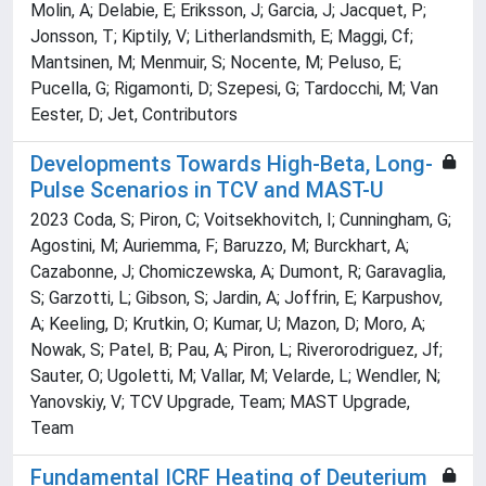
Molin, A; Delabie, E; Eriksson, J; Garcia, J; Jacquet, P;
Jonsson, T; Kiptily, V; Litherlandsmith, E; Maggi, Cf;
Mantsinen, M; Menmuir, S; Nocente, M; Peluso, E;
Pucella, G; Rigamonti, D; Szepesi, G; Tardocchi, M; Van
Eester, D; Jet, Contributors
Developments Towards High-Beta, Long-
Pulse Scenarios in TCV and MAST-U
2023 Coda, S; Piron, C; Voitsekhovitch, I; Cunningham, G;
Agostini, M; Auriemma, F; Baruzzo, M; Burckhart, A;
Cazabonne, J; Chomiczewska, A; Dumont, R; Garavaglia,
S; Garzotti, L; Gibson, S; Jardin, A; Joffrin, E; Karpushov,
A; Keeling, D; Krutkin, O; Kumar, U; Mazon, D; Moro, A;
Nowak, S; Patel, B; Pau, A; Piron, L; Riverorodriguez, Jf;
Sauter, O; Ugoletti, M; Vallar, M; Velarde, L; Wendler, N;
Yanovskiy, V; TCV Upgrade, Team; MAST Upgrade,
Team
Fundamental ICRF Heating of Deuterium