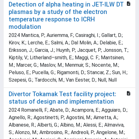
Detection of alpha heating in JET-ILW DT
plasmas by a study of the electron
temperature response to ICRH
modulation
2024 Mantica, P.; Auriemma, F.; Casiraghi, I.; Gallart, D.;
Kirov, K.; Lerche, E.; Salmi, A.; Dal Molin, A.; Delabie, E.;
Eriksson, J.; Garcia, J.; Huynh, P.; Jacquet, P.; Jonsson, T.;
Kiptily, V.; Litherland–smith, E.; Maggi, C. F.; Mantsinen,
M.; Marcer, G.; Maslov, M.; Menmuir, S.; Nocente, M.;
Peluso, E.; Pucella, G.; Rigamonti, D.; Stancar, Z.; Sun, H.;
Szepesi, G.; Tardocchi, M.; Van Eester, D.; Null, Null
Divertor Tokamak Test facility project:
status of design and implementation
2024 Romanelli, F.; Abate, D.; Acampora, E.; Agguiaro, D.;
Agnello, R.; Agostinetti, P.; Agostini, M.; Aimetta, A.;
Albanese, R.; Alberti, G.; Albino, M.; Alessi, E.; Almaviva,
S.; Alonzo, M.; Ambrosino, R.; Andreoli, P.; Angelone, M.;