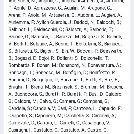
Angelucci, M.; Angioni, C.; Angrisani Armenio, A.; Antonini,
P.; Aprile, D.; Apruzzese, G.; Aquilini, M.; Aragone, G.;
Arena, P.; Ariola, M.; Artaserse, G.; Aucone, L.; Augieri, A.;
Auriemma, F.; Ayllon Guerola, J.; Badodi, N.; Baiocchi, B.;
Balbinot, L.; Baldacchini, C.; Balestri, A.; Barberis, T.;
Barone, G.; Barucca, L.; Baruzzo, M.; Begozzi, S.; Belardi,
V.; Belli, F.; Belpane, A.; Beone, F.; Bertolami, S.; Bianucci,
S.; Bifaretti, S.; Bigioni, S.; Bin, W.; Boccali, P.; Boeswirth,
B.; Bogazzi, E.; Bojoi, R.; Bollanti, S.; Bolzonella, T.;
Bombarda, F.; Bonan, M.; Bonanomi, N.; Bonaventura, A.;
Boncagni, L.; Bonesso, M.; Bonfiglio, D.; Bonifetto, R.;
Bonomi, D.; Borgogno, D.; Borzone, T.; Botti, S.; Boz, E.;
Braghin, F.; Brena, M.; Brezinsek, S.; Brombin, M.; Bruschi,
A.; Buonocore, S.; Buratti, P.; Buratti, P.; Busi, D.; Calabro,
G.; Caldora, M.; Calvo, G.; Camera, G.; Campana, G.;
Candela, S.; Candela, V.; Cani, F.; Cantone, L.; Capaldo, F.;
Cappello, S.; Caponero, M.; Carchella, S.; Cardinali, A.;
Carnevale, D.; Carraro, L.; Carrelli, C.; Casalegno, V.;
Casiraghi, I.; Castaldo, C.; Castaldo, A.; Castro, G.;