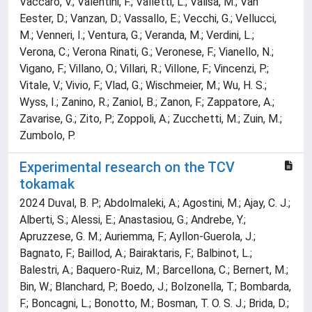
Vaccaro, V.; Valentini, F.; Valletti, L.; Valisa, M.; Van
Eester, D.; Vanzan, D.; Vassallo, E.; Vecchi, G.; Vellucci,
M.; Venneri, I.; Ventura, G.; Veranda, M.; Verdini, L.;
Verona, C.; Verona Rinati, G.; Veronese, F.; Vianello, N.;
Vigano, F.; Villano, O.; Villari, R.; Villone, F.; Vincenzi, P.;
Vitale, V.; Vivio, F.; Vlad, G.; Wischmeier, M.; Wu, H. S.;
Wyss, I.; Zanino, R.; Zaniol, B.; Zanon, F.; Zappatore, A.;
Zavarise, G.; Zito, P.; Zoppoli, A.; Zucchetti, M.; Zuin, M.;
Zumbolo, P.
Experimental research on the TCV
tokamak
2024 Duval, B. P.; Abdolmaleki, A.; Agostini, M.; Ajay, C. J.;
Alberti, S.; Alessi, E.; Anastasiou, G.; Andrebe, Y.;
Apruzzese, G. M.; Auriemma, F.; Ayllon-Guerola, J.;
Bagnato, F.; Baillod, A.; Bairaktaris, F.; Balbinot, L.;
Balestri, A.; Baquero-Ruiz, M.; Barcellona, C.; Bernert, M.;
Bin, W.; Blanchard, P.; Boedo, J.; Bolzonella, T.; Bombarda,
F.; Boncagni, L.; Bonotto, M.; Bosman, T. O. S. J.; Brida, D.;