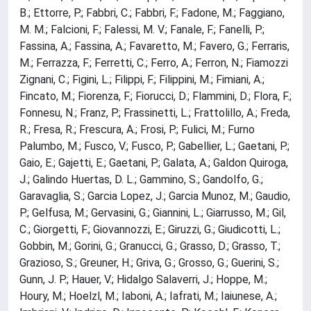
B.; Ettorre, P.; Fabbri, C.; Fabbri, F.; Fadone, M.; Faggiano,
M. M.; Falcioni, F.; Falessi, M. V.; Fanale, F.; Fanelli, P.;
Fassina, A.; Fassina, A.; Favaretto, M.; Favero, G.; Ferraris,
M.; Ferrazza, F.; Ferretti, C.; Ferro, A.; Ferron, N.; Fiamozzi
Zignani, C.; Figini, L.; Filippi, F.; Filippini, M.; Fimiani, A.;
Fincato, M.; Fiorenza, F.; Fiorucci, D.; Flammini, D.; Flora, F.;
Fonnesu, N.; Franz, P.; Frassinetti, L.; Frattolillo, A.; Freda,
R.; Fresa, R.; Frescura, A.; Frosi, P.; Fulici, M.; Furno
Palumbo, M.; Fusco, V.; Fusco, P.; Gabellier, L.; Gaetani, P.;
Gaio, E.; Gajetti, E.; Gaetani, P.; Galata, A.; Galdon Quiroga,
J.; Galindo Huertas, D. L.; Gammino, S.; Gandolfo, G.;
Garavaglia, S.; Garcia Lopez, J.; Garcia Munoz, M.; Gaudio,
P.; Gelfusa, M.; Gervasini, G.; Giannini, L.; Giarrusso, M.; Gil,
C.; Giorgetti, F.; Giovannozzi, E.; Giruzzi, G.; Giudicotti, L.;
Gobbin, M.; Gorini, G.; Granucci, G.; Grasso, D.; Grasso, T.;
Grazioso, S.; Greuner, H.; Griva, G.; Grosso, G.; Guerini, S.;
Gunn, J. P.; Hauer, V.; Hidalgo Salaverri, J.; Hoppe, M.;
Houry, M.; Hoelzl, M.; Iaboni, A.; Iafrati, M.; Iaiunese, A.;