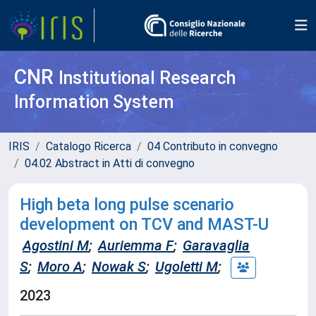
CNR
Institutional Research
Information System
IRIS
Catalogo Ricerca
04 Contributo in convegno
04.02 Abstract in Atti di convegno
High beta long pulse scenario
development on TCV and MAST-U
Agostini M
;
Auriemma F
;
Garavaglia
S
;
Moro A
;
Nowak S
;
Ugoletti M
;
2023