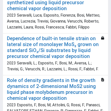
synthetized using liquid precursor
chemical vapor deposition
2023 Seravalli, Luca; Esposito, Fiorenza; Bosi, Matteo;
Aversa, Lucrezia; Trevisi, Giovanna; Verucchi, Roberto;
Lazzarini, Laura; Rossi, Francesca; Fabbri, Filippo
Dependence of built-in tensile strain on
lateral size of monolayer MoS₂ grown on
standard SiO₂/Si substrates by liquid
precursor chemical vapor deposition
2023 Seravalli, L.; Esposito, F.; Bosi, M.; Aversa, L.;
Trevisi, G.; Verucchi, R.; Lazzarini, L.; Rossi, F.; Fabbri, F.
Role of density gradients in the growth
dynamics of 2-dimensional MoS2 using
liquid phase molybdenum precursor in
chemical vapor deposition
2023 Esposito, F; Bosi, M; Attolini, G; Rossi, F; Panasci,
SALVATORE ETHAN; Fiorenza, P; Giannazzo, F; Fabbri, F;