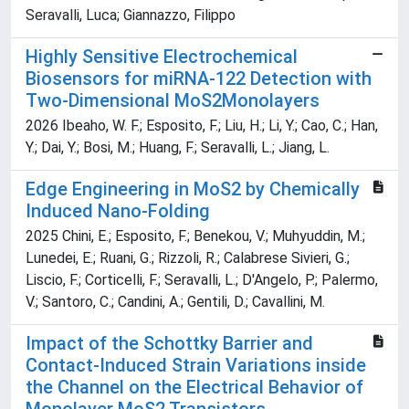
Seravalli, Luca; Giannazzo, Filippo
Highly Sensitive Electrochemical
Biosensors for miRNA-122 Detection with
Two-Dimensional MoS2Monolayers
2026 Ibeaho, W. F.; Esposito, F.; Liu, H.; Li, Y.; Cao, C.; Han,
Y.; Dai, Y.; Bosi, M.; Huang, F.; Seravalli, L.; Jiang, L.
Edge Engineering in MoS2 by Chemically
Induced Nano-Folding
2025 Chini, E.; Esposito, F.; Benekou, V.; Muhyuddin, M.;
Lunedei, E.; Ruani, G.; Rizzoli, R.; Calabrese Sivieri, G.;
Liscio, F.; Corticelli, F.; Seravalli, L.; D'Angelo, P.; Palermo,
V.; Santoro, C.; Candini, A.; Gentili, D.; Cavallini, M.
Impact of the Schottky Barrier and
Contact‐Induced Strain Variations inside
the Channel on the Electrical Behavior of