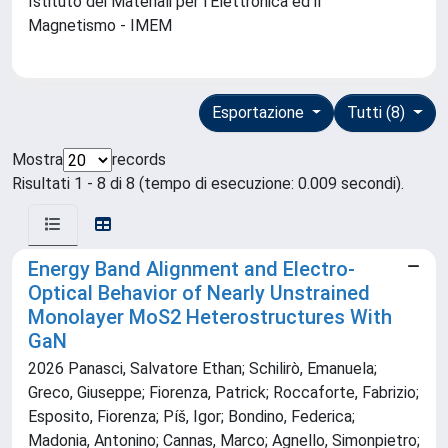
Istituto dei Materiali per l'Elettronica ed il
Magnetismo - IMEM
Esportazione
Tutti (8)
Mostra
records
Risultati 1 - 8 di 8 (tempo di esecuzione: 0.009 secondi).
Energy Band Alignment and Electro‐
Optical Behavior of Nearly Unstrained
Monolayer MoS2 Heterostructures With
GaN
2026 Panasci, Salvatore Ethan; Schilirò, Emanuela;
Greco, Giuseppe; Fiorenza, Patrick; Roccaforte, Fabrizio;
Esposito, Fiorenza; Píš, Igor; Bondino, Federica;
Madonia, Antonino; Cannas, Marco; Agnello, Simonpietro;