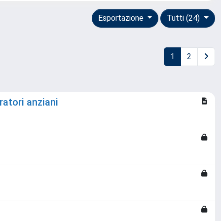
Esportazione
Tutti (24)
1
2
ratori anziani