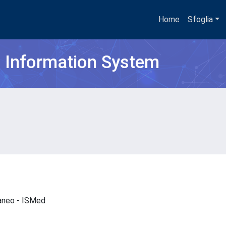
Home
Sfoglia
h Information System
rraneo - ISMed