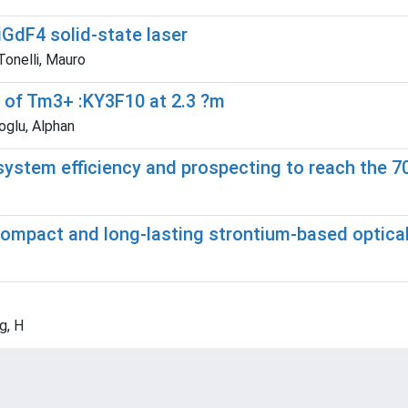
iGdF4 solid-state laser
Tonelli, Mauro
 of Tm3+ :KY3F10 at 2.3 ?m
oglu, Alphan
system efficiency and prospecting to reach the 7
compact and long-lasting strontium-based optica
g, H