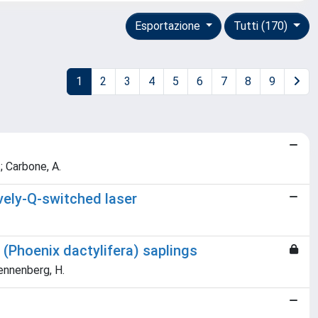
Esportazione
Tutti (170)
1
2
3
4
5
6
7
8
9
.; Carbone, A.
vely-Q-switched laser
 (Phoenix dactylifera) saplings
 Rennenberg, H.