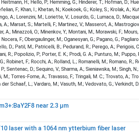
 Heitmann, H.; Hello, P.; Hemming, G.; Hinderer, T.; Hofman, D.; Huet, D.
lian, F.; Khan, I.; Khetan, N.; Koekoek, G.; Koley, S.; Krolak, A.; Kuty
go, A.; Lorenzini, M.; Loriette, V.; Losurdo, G.; Lumaca, D.; Macquet
 A.; Marsat, S.; Martelli, F.; Martinez, V.; Masserot, A.; Mastrogiov
er, A.; Minazzoli, O.; Minenkov, Y.; Montani, M.; Morawski, F.; Mours, 
 Nocera, F.; Obergaulinger, M.; Oganesyan, G.; Pagano, G.; Pagliaroli, 
o, D.; Patil, M.; Patricelli, B.; Pedurand, R.; Perego, A.; Perigois, C.
ggiani, R.; Popolizio, P.; Porter, E. K.; Prodi, G. A.; Punturo, M.; Pupp
.; Robinet, F.; Rocchi, A.; Rolland, L.; Romanelli, M.; Romano, R.; Rosi
.; Sentenac, D.; Sequino, V.; Sharma, A.; Sieniawska, M.; Singh, N.; S
li, M.; Torres-Forne, A.; Travasso, F.; Tringali, M. C.; Trovato, A.; Tr
er Schaaf, L.; Vardaro, M.; Vasuth, M.; Vedovato, G.; Verkindt, D.; V
Tm3+:BaY2F8 near 2.3 µm
 laser with a 1064 nm ytterbium fiber laser