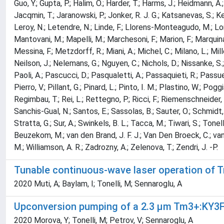
Guo, Y.; Gupta, P.; Halim, O.; Harder, T.; Harms, J.; Heidmann, A.;
Jacqmin, T.; Jaranowski, P.; Jonker, R. J. G.; Katsanevas, S.; Kefe
Leroy, N.; Letendre, N.; Linde, F.; Llorens-Monteagudo, M.; Lon
Mantovani, M.; Mapelli, M.; Marchesoni, F.; Marion, F.; Marquina,
Messina, F.; Metzdorff, R.; Miani, A.; Michel, C.; Milano, L.; Mill
Neilson, J.; Nelemans, G.; Nguyen, C.; Nichols, D.; Nissanke, S.;
Paoli, A.; Pascucci, D.; Pasqualetti, A.; Passaquieti, R.; Passuell
Pierro, V.; Pillant, G.; Pinard, L.; Pinto, I. M.; Plastino, W.; Po
Regimbau, T.; Rei, L.; Rettegno, P.; Ricci, F.; Riemenschneider, G
Sanchis-Gual, N.; Santos, E.; Sassolas, B.; Sauter, O.; Schmidt, P
Stratta, G.; Sur, A.; Swinkels, B. L.; Tacca, M.; Tiwari, S.; Tonel
Beuzekom, M.; van den Brand, J. F. J.; Van Den Broeck, C.; van d
M.; Williamson, A. R.; Zadrozny, A.; Zelenova, T.; Zendri, J. -P.
Tunable continuous-wave laser operation of 
2020 Muti, A; Baylam, I; Tonelli, M; Sennaroglu, A
Upconversion pumping of a 2.3 µm Tm3+:KY3F10
2020 Morova, Y; Tonelli, M; Petrov, V; Sennaroglu, A