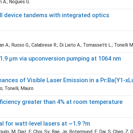
in A.; Nogues G.
ell device tandems with integrated optics
an A.; Ruoso G.; Calabrese R.; Di Lieto A.; Tomassetti L.; Tonelli M
 1.9 µm via upconversion pumping at 1064 nm
nces of Visible Laser Emission in a Pr:Ba(Y1-xLu
o; Tonelli, Mauro
efficiency greater than 4% at room temperature
l for watt-level lasers at ~1.9 ?m
uilo, M; Diaz, F; Choi, Sy; Bae, Je; Rotermund, F; Dai, S; Chen, Z; 