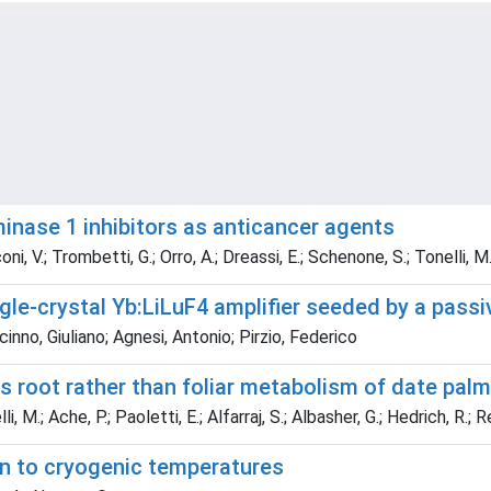
minase 1 inhibitors as anticancer agents
coni, V.; Trombetti, G.; Orro, A.; Dreassi, E.; Schenone, S.; Tonelli, M
le-crystal Yb:LiLuF4 amplifier seeded by a passi
cinno, Giuliano; Agnesi, Antonio; Pirzio, Federico
s root rather than foliar metabolism of date palm
lli, M.; Ache, P.; Paoletti, E.; Alfarraj, S.; Albasher, G.; Hedrich, R.;
wn to cryogenic temperatures