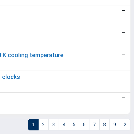
0 K cooling temperature
l clocks
1
2
3
4
5
6
7
8
9