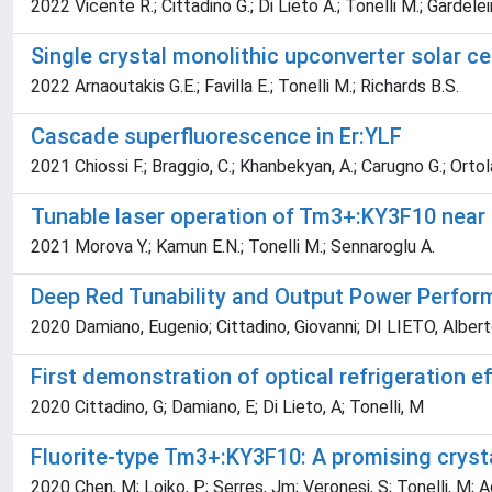
2022 Vicente R.; Cittadino G.; Di Lieto A.; Tonelli M.; Gardele
Single crystal monolithic upconverter solar c
2022 Arnaoutakis G.E.; Favilla E.; Tonelli M.; Richards B.S.
Cascade superfluorescence in Er:YLF
2021 Chiossi F.; Braggio, C.; Khanbekyan, A.; Carugno G.; Ortol
Tunable laser operation of Tm3+:KY3F10 near
2021 Morova Y.; Kamun E.N.; Tonelli M.; Sennaroglu A.
Deep Red Tunability and Output Power Performa
2020 Damiano, Eugenio; Cittadino, Giovanni; DI LIETO, Albert
First demonstration of optical refrigeration 
2020 Cittadino, G; Damiano, E; Di Lieto, A; Tonelli, M
Fluorite-type Tm3+:KY3F10: A promising crysta
2020 Chen, M; Loiko, P; Serres, Jm; Veronesi, S; Tonelli, M; Ag