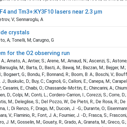
F4 and Tm3+:KY3F10 lasers near 2.3 µm
etrov, V; Sennaroglu, A
ide crystals
to, A; Tonelli, M; Carugno, G
em for the O2 observing run
A.; Amato, A.; Antier, S.; Arene, M.; Arnaud, N.; Ascenzi, S.; Astone, 
.; Barsuglia, M.; Barta, D.; Basti, A.; Bawaj, M.; Bazzan, M.; Bejger, M.;
.; Bogaert, G.; Bondu, F.; Bonnand, R.; Boom, B. A.; Boschi, V.; Bouffa
, H. J.; Buskulic, D.; Buy, C.; Cagnoli, G.; Calloni, E.; Canepa, M.; Cara
 P.; Cesarini, E.; Chaibi, O.; Chassande-Mottin, E.; Chincarini, A.; Chiumm
ohen, D.; Colpi, M.; Conti, L.; Cordero-Carrion, I.; Corezzi, S.; Corre,
tis, M.; Deleglise, S.; Del Pozzo, W.; De Pietri, R.; De Rosa, R.; De Ros
ma, I.; Di Renzo, F.; Drago, M.; Ducoin, J. -G.; Durante, O.; Eisenmann,
iumara, V.; Flaminio, R.; Font, J. A.; Fournier, J. -D.; Frasca, S.; Frasco
 J. M.; Gosselin, M.; Gouaty, R.; Grado, A.; Granata, M.; Greco, G.; Gri