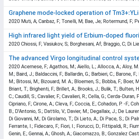
Graphene mode-locked operation of Tm3+:YLi
2020 Muti, A; Canbaz, F; Tonelli, M; Bae, Je; Rotermund, F; P
High infrared light yield of Erbium-doped fluor
2020 Chiossi, F; Vasiukov, S; Borghesani, Af; Braggio, C; Di Lie
The advanced Virgo longitudinal control syst
2020 Acernese, F.; Agathos, M.; Aiello, L.; Allocca, A.; Aloy, M. 
M.; Baird, J.; Baldaccini, F.; Ballardin, G.; Barbieri, C.; Barone, F
M.; Bitossi, M.; Bizouard, M. A.; Bloemen, S.; Bobba, F.; Boer, M
Briant, T.; Brighenti, F.; Brillet, A.; Brooks, J.; Bulik, T.; Bulten
C.; Caudill, S.; Cavalier, F.; Cavalieri, R.; Cella, G.; Cerda-Duran,
Cipriano, F.; Cirone, A.; Cleva, F.; Coccia, E.; Cohadon, P. -F.; C
B.; D'Antonio, S.; Dattilo, V.; Davier, M.; Degallaix, J.; De Lauren
Di Giovanni, M.; Di Girolamo, T.; Di Lieto, A.; Di Pace, S.; Di Pal
Ferrante, I.; Fidecaro, F.; Fiori, I.; Fiorucci, D.; Fittipaldi, R.; F
Genin, E.; Gennai, A.; Ghosh, A.; Giacomazzo, B.; Gonzalez Castro,