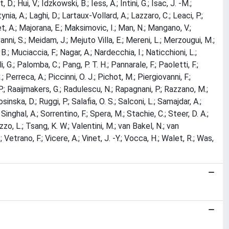
; Hui, V.; Idzkowski, B.; Iess, A.; Intini, G.; Isac, J. -M.;
nia, A.; Laghi, D.; Lartaux-Vollard, A.; Lazzaro, C.; Leaci, P.;
, A.; Majorana, E.; Maksimovic, I.; Man, N.; Mangano, V.;
anni, S.; Meidam, J.; Mejuto Villa, E.; Mereni, L.; Merzougui, M.;
B.; Muciaccia, F.; Nagar, A.; Nardecchia, I.; Naticchioni, L.;
G.; Palomba, C.; Pang, P. T. H.; Pannarale, F.; Paoletti, F.;
; Perreca, A.; Piccinni, O. J.; Pichot, M.; Piergiovanni, F.;
o, P.; Raaijmakers, G.; Radulescu, N.; Rapagnani, P.; Razzano, M.;
nska, D.; Ruggi, P.; Salafia, O. S.; Salconi, L.; Samajdar, A.;
inghal, A.; Sorrentino, F.; Spera, M.; Stachie, C.; Steer, D. A.;
ozzo, L.; Tsang, K. W.; Valentini, M.; van Bakel, N.; van
etrano, F.; Vicere, A.; Vinet, J. -Y.; Vocca, H.; Walet, R.; Was,