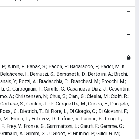
P.; Aubin, F.; Babak, S.; Bacon, P.; Badaracco, F.; Bader, M. K.
 Belahcene, I.; Bernuzzi, S.; Bersanetti, D.; Bertolini, A.; Bischi,
nais, Y.; Bozzi, A.; Bradaschia, C.; Branchesi, M.; Breschi, M.;
pella, G.; Carbognani, F.; Carullo, G.; Casanueva Diaz, J.; Casentini,
o, A.; Christensen, N.; Chua, S.; Ciani, G.; Cieslar, M.; Ciolfi, R.;
 D.; Cortese, S.; Coulon, J. -P.; Croquette, M.; Cuoco, E.; Dangelo,
si, C.; Dietrich, T.; Di Fiore, L.; Di Giorgio, C.; Di Giovanni, F.;
 M.; Errico, L.; Estevez, D.; Fafone, V.; Farinon, S.; Feng, F.;
ni, F.; Frey, V.; Fronze, G.; Gammaitoni, L.; Garufi, F.; Gemme, G.;
maldi, A.; Grimm, S. J.; Groot, P.; Gruning, P.; Guidi, G. M.;