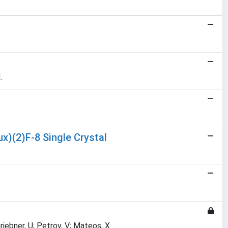
.
x)(2)F-8 Single Crystal
Griebner, U; Petrov, V; Mateos, X