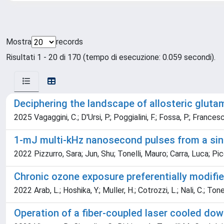
Mostra
records
Risultati 1 - 20 di 170 (tempo di esecuzione: 0.059 secondi).
Deciphering the landscape of allosteric gluta
2025 Vagaggini, C.; D'Ursi, P.; Poggialini, F.; Fossa, P.; Frances
1-mJ multi-kHz nanosecond pulses from a sing
2022 Pizzurro, Sara; Jun, Shu; Tonelli, Mauro; Carra, Luca; Pic
Chronic ozone exposure preferentially modifie
2022 Arab, L.; Hoshika, Y.; Muller, H.; Cotrozzi, L.; Nali, C.; Tone
Operation of a fiber-coupled laser cooled do