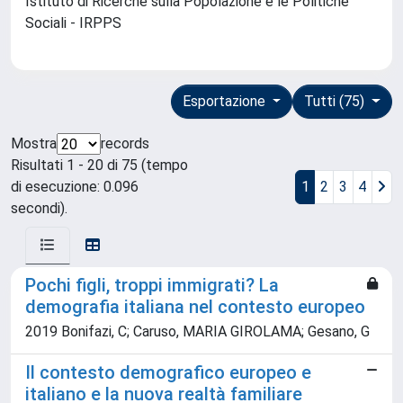
Istituto di Ricerche sulla Popolazione e le Politiche
Sociali - IRPPS
Esportazione
Tutti (75)
Mostra
records
Risultati 1 - 20 di 75 (tempo
di esecuzione: 0.096
1
2
3
4
secondi).
Pochi figli, troppi immigrati? La
demografia italiana nel contesto europeo
2019 Bonifazi, C; Caruso, MARIA GIROLAMA; Gesano, G
Il contesto demografico europeo e
italiano e la nuova realtà familiare