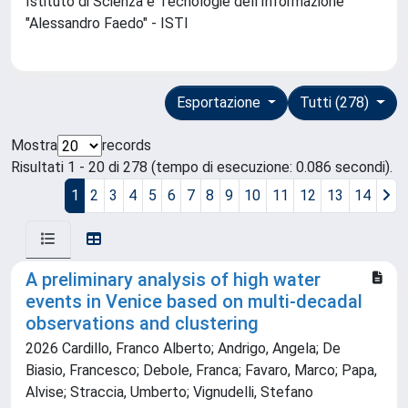
Istituto di Scienza e Tecnologie dell'Informazione
"Alessandro Faedo" - ISTI
Esportazione
Tutti (278)
Mostra
records
Risultati 1 - 20 di 278 (tempo di esecuzione: 0.086 secondi).
1
2
3
4
5
6
7
8
9
10
11
12
13
14
A preliminary analysis of high water
events in Venice based on multi-decadal
observations and clustering
2026 Cardillo, Franco Alberto; Andrigo, Angela; De
Biasio, Francesco; Debole, Franca; Favaro, Marco; Papa,
Alvise; Straccia, Umberto; Vignudelli, Stefano