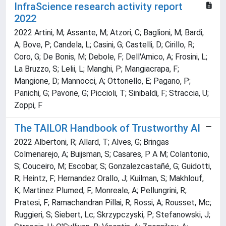
InfraScience research activity report
2022
2022 Artini, M; Assante, M; Atzori, C; Baglioni, M; Bardi,
A; Bove, P; Candela, L; Casini, G; Castelli, D; Cirillo, R;
Coro, G; De Bonis, M; Debole, F; Dell'Amico, A; Frosini, L;
La Bruzzo, S; Lelii, L; Manghi, P; Mangiacrapa, F;
Mangione, D; Mannocci, A; Ottonello, E; Pagano, P;
Panichi, G; Pavone, G; Piccioli, T; Sinibaldi, F; Straccia, U;
Zoppi, F
The TAILOR Handbook of Trustworthy AI
2022 Albertoni, R; Allard, T; Alves, G; Bringas
Colmenarejo, A; Buijsman, S; Casares, P A M; Colantonio,
S; Couceiro, M; Escobar, S; Gonzalezcastañé, G; Guidotti,
R; Heintz, F; Hernandez Orallo, J; Kuilman, S; Makhlouf,
K; Martinez Plumed, F; Monreale, A; Pellungrini, R;
Pratesi, F; Ramachandran Pillai, R; Rossi, A; Rousset, Mc;
Ruggieri, S; Siebert, Lc; Skrzypczyski, P; Stefanowski, J;