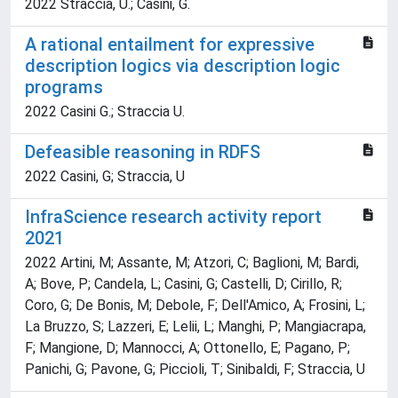
2022 Straccia, U.; Casini, G.
A rational entailment for expressive
description logics via description logic
programs
2022 Casini G.; Straccia U.
Defeasible reasoning in RDFS
2022 Casini, G; Straccia, U
InfraScience research activity report
2021
2022 Artini, M; Assante, M; Atzori, C; Baglioni, M; Bardi,
A; Bove, P; Candela, L; Casini, G; Castelli, D; Cirillo, R;
Coro, G; De Bonis, M; Debole, F; Dell'Amico, A; Frosini, L;
La Bruzzo, S; Lazzeri, E; Lelii, L; Manghi, P; Mangiacrapa,
F; Mangione, D; Mannocci, A; Ottonello, E; Pagano, P;
Panichi, G; Pavone, G; Piccioli, T; Sinibaldi, F; Straccia, U