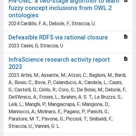
PN-OWL: a two-stage algorithm to learn
fuzzy concept inclusions from OWL 2
ontologies
2024 Cardillo, F. A.; Debole, F.; Straccia, U.
Defeasible RDFS via rational closure
2023 Casini, G; Straccia, U
InfraScience research activity report
2023
2023 Artini, M.; Assante, M.; Atzori, C.; Baglioni, M.; Bardi,
A.; Bosio, C.; Bove, P.; Calanducci, A.; Candela, L.; Casini,
G.; Castelli, D.; Cirillo, R.; Coro, G.; De Bonis, M.; Debole, F.;
Dell'Amico, A.; Frosini, L.; Ibrahim, A. S. T.; La Bruzzo, S.;
Lelii, L.; Manghi, P.; Mangiacrapa, F.; Mangione, D.;
Mannocci, A.; Molinaro, E.; Pagano, P.; Panichi, G.;
Paratore, M. T.; Pavone, G.; Piccioli, T.; Sinibaldi, F.;
Straccia, U.; Vannini, G. L.