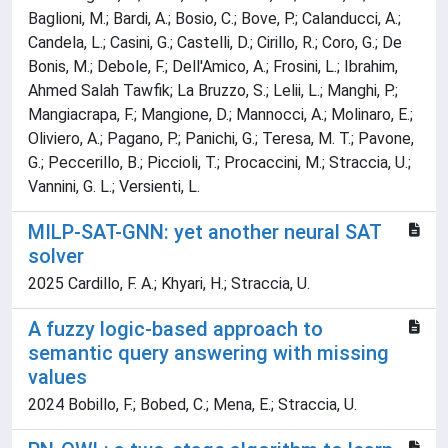
Baglioni, M.; Bardi, A.; Bosio, C.; Bove, P.; Calanducci, A.;
Candela, L.; Casini, G.; Castelli, D.; Cirillo, R.; Coro, G.; De
Bonis, M.; Debole, F.; Dell'Amico, A.; Frosini, L.; Ibrahim,
Ahmed Salah Tawfik; La Bruzzo, S.; Lelii, L.; Manghi, P.;
Mangiacrapa, F.; Mangione, D.; Mannocci, A.; Molinaro, E.;
Oliviero, A.; Pagano, P.; Panichi, G.; Teresa, M. T.; Pavone,
G.; Peccerillo, B.; Piccioli, T.; Procaccini, M.; Straccia, U.;
Vannini, G. L.; Versienti, L.
MILP-SAT-GNN: yet another neural SAT
solver
2025 Cardillo, F. A.; Khyari, H.; Straccia, U.
A fuzzy logic-based approach to
semantic query answering with missing
values
2024 Bobillo, F.; Bobed, C.; Mena, E.; Straccia, U.