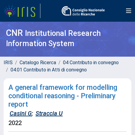
CNR
Institutional Research
Information System
IRIS
Catalogo Ricerca
04 Contributo in convegno
04.01 Contributo in Atti di convegno
A general framework for modelling
conditional reasoning - Preliminary
report
Casini G
;
Straccia U
2022