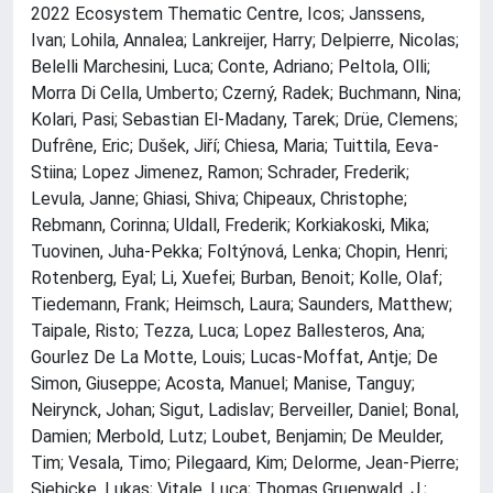
2022 Ecosystem Thematic Centre, Icos; Janssens,
Ivan; Lohila, Annalea; Lankreijer, Harry; Delpierre, Nicolas;
Belelli Marchesini, Luca; Conte, Adriano; Peltola, Olli;
Morra Di Cella, Umberto; Czerný, Radek; Buchmann, Nina;
Kolari, Pasi; Sebastian El-Madany, Tarek; Drüe, Clemens;
Dufrêne, Eric; Dušek, Jiří; Chiesa, Maria; Tuittila, Eeva-
Stiina; Lopez Jimenez, Ramon; Schrader, Frederik;
Levula, Janne; Ghiasi, Shiva; Chipeaux, Christophe;
Rebmann, Corinna; Uldall, Frederik; Korkiakoski, Mika;
Tuovinen, Juha-Pekka; Foltýnová, Lenka; Chopin, Henri;
Rotenberg, Eyal; Li, Xuefei; Burban, Benoit; Kolle, Olaf;
Tiedemann, Frank; Heimsch, Laura; Saunders, Matthew;
Taipale, Risto; Tezza, Luca; Lopez Ballesteros, Ana;
Gourlez De La Motte, Louis; Lucas-Moffat, Antje; De
Simon, Giuseppe; Acosta, Manuel; Manise, Tanguy;
Neirynck, Johan; Sigut, Ladislav; Berveiller, Daniel; Bonal,
Damien; Merbold, Lutz; Loubet, Benjamin; De Meulder,
Tim; Vesala, Timo; Pilegaard, Kim; Delorme, Jean-Pierre;
Siebicke, Lukas; Vitale, Luca; Thomas Gruenwald, J.;