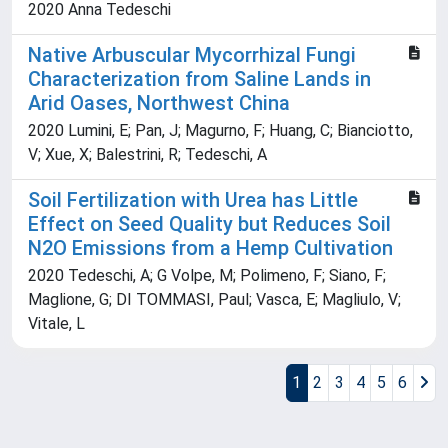
2020 Anna Tedeschi
Native Arbuscular Mycorrhizal Fungi
Characterization from Saline Lands in
Arid Oases, Northwest China
2020 Lumini, E; Pan, J; Magurno, F; Huang, C; Bianciotto,
V; Xue, X; Balestrini, R; Tedeschi, A
Soil Fertilization with Urea has Little
Effect on Seed Quality but Reduces Soil
N2O Emissions from a Hemp Cultivation
2020 Tedeschi, A; G Volpe, M; Polimeno, F; Siano, F;
Maglione, G; DI TOMMASI, Paul; Vasca, E; Magliulo, V;
Vitale, L
1
2
3
4
5
6