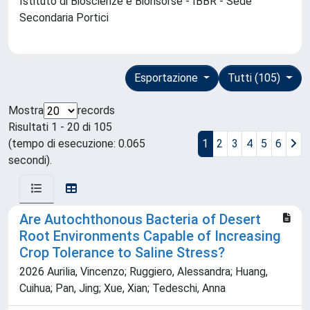
Istituto di Bioscienze e Biorisorse - IBBR - Sede
Secondaria Portici
Esportazione
Tutti (105)
Mostra
records
Risultati 1 - 20 di 105
(tempo di esecuzione: 0.065
1
2
3
4
5
6
secondi).
Are Autochthonous Bacteria of Desert
Root Environments Capable of Increasing
Crop Tolerance to Saline Stress?
2026 Aurilia, Vincenzo; Ruggiero, Alessandra; Huang,
Cuihua; Pan, Jing; Xue, Xian; Tedeschi, Anna