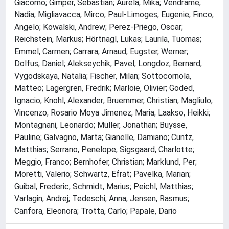
Giacomo; Gimper, Sebastian; Aurela, Mika; Vendrame,
Nadia; Migliavacca, Mirco; Paul-Limoges, Eugenie; Finco,
Angelo; Kowalski, Andrew; Perez-Priego, Oscar;
Reichstein, Markus; Hörtnagl, Lukas; Laurila, Tuomas;
Emmel, Carmen; Carrara, Arnaud; Eugster, Werner;
Dolfus, Daniel; Alekseychik, Pavel; Longdoz, Bernard;
Vygodskaya, Natalia; Fischer, Milan; Sottocornola,
Matteo; Lagergren, Fredrik; Marloie, Olivier; Goded,
Ignacio; Knohl, Alexander; Bruemmer, Christian; Magliulo,
Vincenzo; Rosario Moya Jimenez, Maria; Laakso, Heikki;
Montagnani, Leonardo; Muller, Jonathan; Buysse,
Pauline; Galvagno, Marta; Gianelle, Damiano; Cuntz,
Matthias; Serrano, Penelope; Sigsgaard, Charlotte;
Meggio, Franco; Bernhofer, Christian; Marklund, Per;
Moretti, Valerio; Schwartz, Efrat; Pavelka, Marian;
Guibal, Frederic; Schmidt, Marius; Peichl, Matthias;
Varlagin, Andrej; Tedeschi, Anna; Jensen, Rasmus;
Canfora, Eleonora; Trotta, Carlo; Papale, Dario