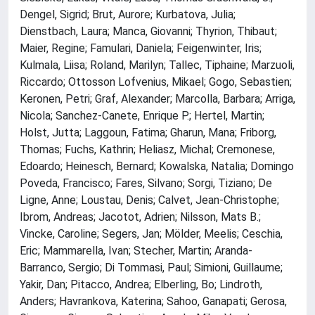
Dengel, Sigrid; Brut, Aurore; Kurbatova, Julia;
Dienstbach, Laura; Manca, Giovanni; Thyrion, Thibaut;
Maier, Regine; Famulari, Daniela; Feigenwinter, Iris;
Kulmala, Liisa; Roland, Marilyn; Tallec, Tiphaine; Marzuoli,
Riccardo; Ottosson Lofvenius, Mikael; Gogo, Sebastien;
Keronen, Petri; Graf, Alexander; Marcolla, Barbara; Arriga,
Nicola; Sanchez-Canete, Enrique P.; Hertel, Martin;
Holst, Jutta; Laggoun, Fatima; Gharun, Mana; Friborg,
Thomas; Fuchs, Kathrin; Heliasz, Michal; Cremonese,
Edoardo; Heinesch, Bernard; Kowalska, Natalia; Domingo
Poveda, Francisco; Fares, Silvano; Sorgi, Tiziano; De
Ligne, Anne; Loustau, Denis; Calvet, Jean-Christophe;
Ibrom, Andreas; Jacotot, Adrien; Nilsson, Mats B.;
Vincke, Caroline; Segers, Jan; Mölder, Meelis; Ceschia,
Eric; Mammarella, Ivan; Stecher, Martin; Aranda-
Barranco, Sergio; Di Tommasi, Paul; Simioni, Guillaume;
Yakir, Dan; Pitacco, Andrea; Elberling, Bo; Lindroth,
Anders; Havrankova, Katerina; Sahoo, Ganapati; Gerosa,