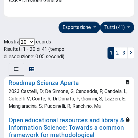
ASR - Direzione Generale
Esportazione
Tutti (41)
Mostra
records
Risultati 1 - 20 di 41 (tempo
1
2
3
di esecuzione: 0.05 secondi).
Roadmap Scienza Aperta
2023 Castelli, D; De Simone, G; Cancedda, F; Candela, L;
Colcelli, V; Conte, R; Di Donato, F; Giannini, S; Lazzeri, E;
Mangiaracina, S; Puccinelli, R; Ranchino, Ma
Open educational resources and library &
Information Science: Towards a common
framework for methodological