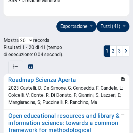
ASR - Direzione Generale
Esportazione
Tutti (41)
Mostra
records
Risultati 1 - 20 di 41 (tempo
1
2
3
di esecuzione: 0.04 secondi).
Roadmap Scienza Aperta
2023 Castelli, D; De Simone, G; Cancedda, F; Candela, L;
Colcelli, V; Conte, R; Di Donato, F; Giannini, S; Lazzeri, E;
Mangiaracina, S; Puccinelli, R; Ranchino, Ma
Open educational resources and library &
information science: towards a common
framework for methodological