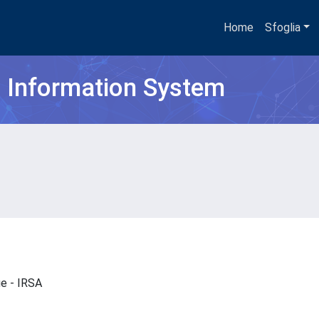
Home
Sfoglia
h Information System
que - IRSA