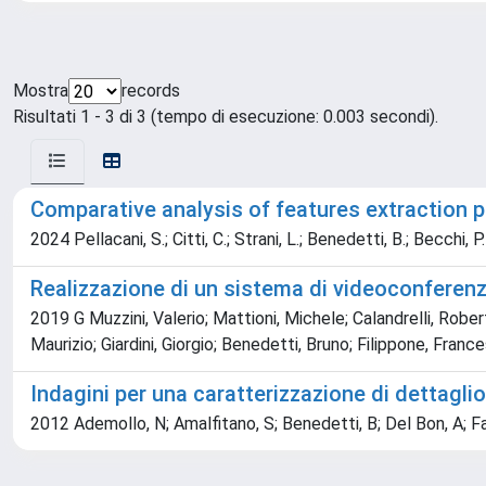
Mostra
records
Risultati 1 - 3 di 3 (tempo di esecuzione: 0.003 secondi).
Comparative analysis of features extraction 
2024 Pellacani, S.; Citti, C.; Strani, L.; Benedetti, B.; Becchi, P
Realizzazione di un sistema di videoconferenza
2019 G Muzzini, Valerio; Mattioni, Michele; Calandrelli, Rober
Maurizio; Giardini, Giorgio; Benedetti, Bruno; Filippone, Franc
Indagini per una caratterizzazione di dettaglio
2012 Ademollo, N; Amalfitano, S; Benedetti, B; Del Bon, A; Falc