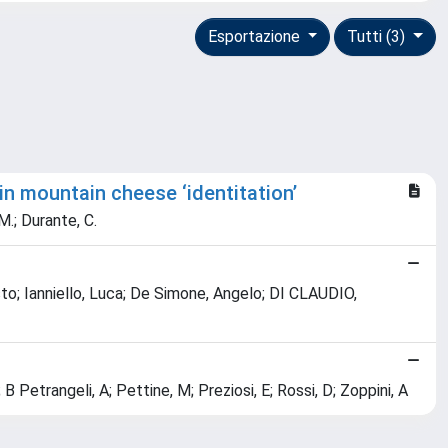
Esportazione
Tutti (3)
n mountain cheese ‘identitation’
 M.; Durante, C.
usto; Ianniello, Luca; De Simone, Angelo; DI CLAUDIO,
 B Petrangeli, A; Pettine, M; Preziosi, E; Rossi, D; Zoppini, A