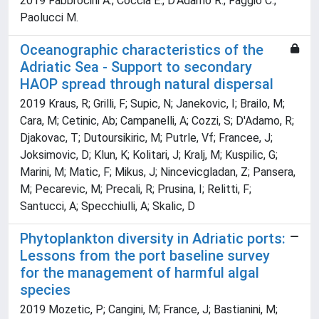
2019 Fabbrocini A.; Coccia E.; D'Adamo R.; Faggio C.;
Paolucci M.
Oceanographic characteristics of the
Adriatic Sea - Support to secondary
HAOP spread through natural dispersal
2019 Kraus, R; Grilli, F; Supic, N; Janekovic, I; Brailo, M;
Cara, M; Cetinic, Ab; Campanelli, A; Cozzi, S; D'Adamo, R;
Djakovac, T; Dutoursikiric, M; Putrle, Vf; Francee, J;
Joksimovic, D; Klun, K; Kolitari, J; Kralj, M; Kuspilic, G;
Marini, M; Matic, F; Mikus, J; Nincevicgladan, Z; Pansera,
M; Pecarevic, M; Precali, R; Prusina, I; Relitti, F;
Santucci, A; Specchiulli, A; Skalic, D
Phytoplankton diversity in Adriatic ports:
Lessons from the port baseline survey
for the management of harmful algal
species
2019 Mozetic, P; Cangini, M; France, J; Bastianini, M;