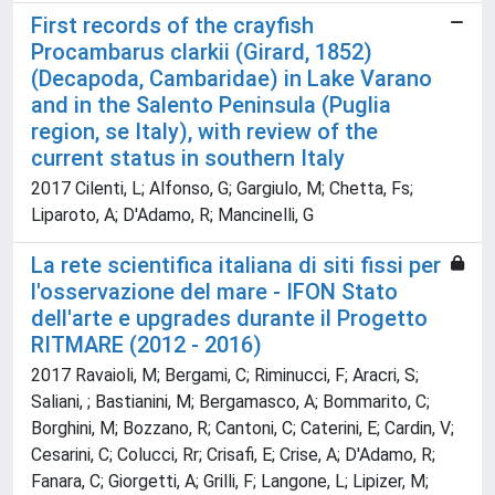
First records of the crayfish
Procambarus clarkii (Girard, 1852)
(Decapoda, Cambaridae) in Lake Varano
and in the Salento Peninsula (Puglia
region, se Italy), with review of the
current status in southern Italy
2017 Cilenti, L; Alfonso, G; Gargiulo, M; Chetta, Fs;
Liparoto, A; D'Adamo, R; Mancinelli, G
La rete scientifica italiana di siti fissi per
l'osservazione del mare - IFON Stato
dell'arte e upgrades durante il Progetto
RITMARE (2012 - 2016)
2017 Ravaioli, M; Bergami, C; Riminucci, F; Aracri, S;
Saliani, ; Bastianini, M; Bergamasco, A; Bommarito, C;
Borghini, M; Bozzano, R; Cantoni, C; Caterini, E; Cardin, V;
Cesarini, C; Colucci, Rr; Crisafi, E; Crise, A; D'Adamo, R;
Fanara, C; Giorgetti, A; Grilli, F; Langone, L; Lipizer, M;