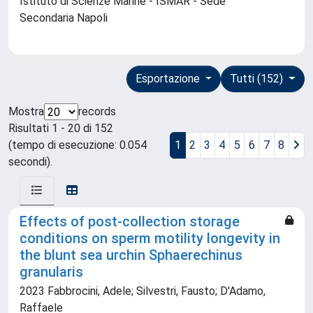
Istituto di Scienze Marine - ISMAR - Sede
Secondaria Napoli
Esportazione
Tutti (152)
Mostra
records
Risultati 1 - 20 di 152
(tempo di esecuzione: 0.054
1
2
3
4
5
6
7
8
secondi).
Effects of post-collection storage
conditions on sperm motility longevity in
the blunt sea urchin Sphaerechinus
granularis
2023 Fabbrocini, Adele; Silvestri, Fausto; D'Adamo,
Raffaele