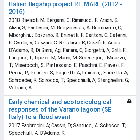
Italian flagship project RITMARE (2012 -
2016)
2018 Ravaioli, M; Bergami, C; Riminucci, F; Aracri, S;
Aliani, S; Bastianini, M; Bergamasco, A; Bommarito, C;
Mborghini, ; Bozzano, R; Brunetti, F; Cantoni, C; Caterini,
E; Cardin, V; Cesarini, C; R Colucci, R; Crisafi, E; Acrise, ;
D'Adamo, R; Di Sarra, Ag; Fanara, C; Giorgetti, A; Grilli, F;
Langone, L; Lipizer, M; Marini, M; Smenegon, ; Minuzzo,
T; Miserocchi, S; Partescano, E; Paschini, E; Pavesi, F;
Penna, P; Pensieri, S; Pugnetti, A; Fraicich, ; Sarretta, A;
Schroeder, K; Scirocco, T; Specchiulli, A; Stanghellini, G;
Vetrano, A
Early chemical and ecotoxicological
responses of the Varano lagoon (SE
Italy) to a flood event
2017 Fabbrocini, A; Cassin, D; Santucci, A; Scirocco, T;
Specchiulli, A; D'Adamo, R