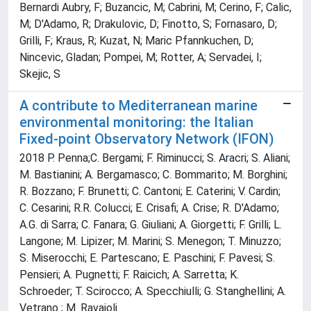
Bernardi Aubry, F; Buzancic, M; Cabrini, M; Cerino, F; Calic,
M; D'Adamo, R; Drakulovic, D; Finotto, S; Fornasaro, D;
Grilli, F; Kraus, R; Kuzat, N; Maric Pfannkuchen, D;
Nincevic, Gladan; Pompei, M; Rotter, A; Servadei, I;
Skejic, S
A contribute to Mediterranean marine
environmental monitoring: the Italian
Fixed-point Observatory Network (IFON)
2018 P. Penna;C. Bergami; F. Riminucci; S. Aracri; S. Aliani;
M. Bastianini; A. Bergamasco; C. Bommarito; M. Borghini;
R. Bozzano; F. Brunetti; C. Cantoni; E. Caterini; V. Cardin;
C. Cesarini; R.R. Colucci; E. Crisafi; A. Crise; R. D'Adamo;
A.G. di Sarra; C. Fanara; G. Giuliani; A. Giorgetti; F. Grilli; L.
Langone; M. Lipizer; M. Marini; S. Menegon; T. Minuzzo;
S. Miserocchi; E. Partescano; E. Paschini; F. Pavesi; S.
Pensieri; A. Pugnetti; F. Raicich; A. Sarretta; K.
Schroeder; T. Scirocco; A. Specchiulli; G. Stanghellini; A.
Vetrano ; M. Ravaioli