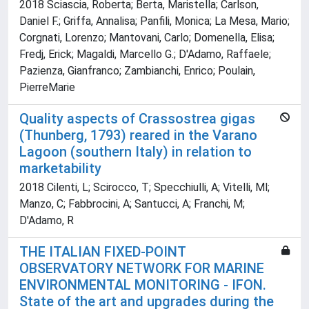
2018 Sciascia, Roberta; Berta, Maristella; Carlson,
Daniel F.; Griffa, Annalisa; Panfili, Monica; La Mesa, Mario;
Corgnati, Lorenzo; Mantovani, Carlo; Domenella, Elisa;
Fredj, Erick; Magaldi, Marcello G.; D'Adamo, Raffaele;
Pazienza, Gianfranco; Zambianchi, Enrico; Poulain,
PierreMarie
Quality aspects of Crassostrea gigas
(Thunberg, 1793) reared in the Varano
Lagoon (southern Italy) in relation to
marketability
2018 Cilenti, L; Scirocco, T; Specchiulli, A; Vitelli, Ml;
Manzo, C; Fabbrocini, A; Santucci, A; Franchi, M;
D'Adamo, R
THE ITALIAN FIXED-POINT
OBSERVATORY NETWORK FOR MARINE
ENVIRONMENTAL MONITORING - IFON.
State of the art and upgrades during the