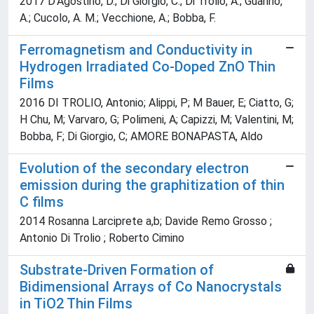
2017 D'Agostino, D.; Di Giorgio, C.; Di Trolio, A.; Guarino,
A.; Cucolo, A. M.; Vecchione, A.; Bobba, F.
Ferromagnetism and Conductivity in
Hydrogen Irradiated Co-Doped ZnO Thin
Films
2016 DI TROLIO, Antonio; Alippi, P; M Bauer, E; Ciatto, G;
H Chu, M; Varvaro, G; Polimeni, A; Capizzi, M; Valentini, M;
Bobba, F; Di Giorgio, C; AMORE BONAPASTA, Aldo
Evolution of the secondary electron
emission during the graphitization of thin
C films
2014 Rosanna Larciprete a,b; Davide Remo Grosso ;
Antonio Di Trolio ; Roberto Cimino
Substrate-Driven Formation of
Bidimensional Arrays of Co Nanocrystals
in TiO2 Thin Films