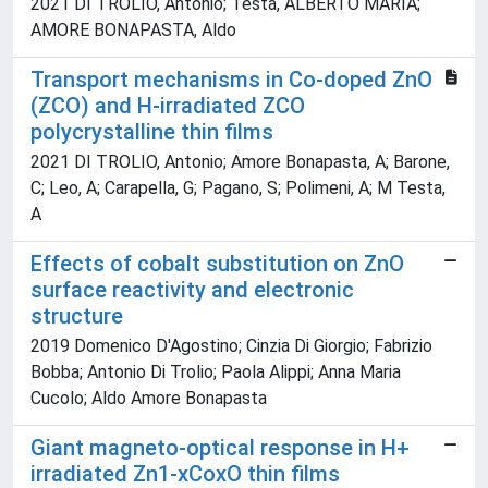
2021 DI TROLIO, Antonio; Testa, ALBERTO MARIA;
AMORE BONAPASTA, Aldo
Transport mechanisms in Co-doped ZnO
(ZCO) and H-irradiated ZCO
polycrystalline thin films
2021 DI TROLIO, Antonio; Amore Bonapasta, A; Barone,
C; Leo, A; Carapella, G; Pagano, S; Polimeni, A; M Testa,
A
Effects of cobalt substitution on ZnO
surface reactivity and electronic
structure
2019 Domenico D'Agostino; Cinzia Di Giorgio; Fabrizio
Bobba; Antonio Di Trolio; Paola Alippi; Anna Maria
Cucolo; Aldo Amore Bonapasta
Giant magneto-optical response in H+
irradiated Zn1-xCoxO thin films