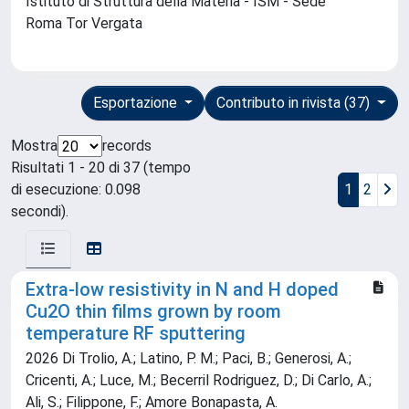
Istituto di Struttura della Materia - ISM - Sede
Roma Tor Vergata
Esportazione
Contributo in rivista (37)
Mostra
records
Risultati 1 - 20 di 37 (tempo
di esecuzione: 0.098
1
2
secondi).
Extra-low resistivity in N and H doped
Cu2O thin films grown by room
temperature RF sputtering
2026 Di Trolio, A.; Latino, P. M.; Paci, B.; Generosi, A.;
Cricenti, A.; Luce, M.; Becerril Rodriguez, D.; Di Carlo, A.;
Ali, S.; Filippone, F.; Amore Bonapasta, A.