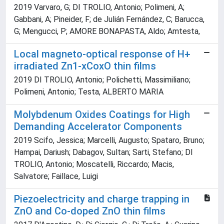
2019 Varvaro, G; DI TROLIO, Antonio; Polimeni, A;
Gabbani, A; Pineider, F; de Julián Fernández, C; Barucca,
G; Mengucci, P; AMORE BONAPASTA, Aldo; Amtesta,
Local magneto-optical response of H+
irradiated Zn1-xCoxO thin films
2019 DI TROLIO, Antonio; Polichetti, Massimiliano;
Polimeni, Antonio; Testa, ALBERTO MARIA
Molybdenum Oxides Coatings for High
Demanding Accelerator Components
2019 Scifo, Jessica; Marcelli, Augusto; Spataro, Bruno;
Hampai, Dariush; Dabagov, Sultan; Sarti, Stefano; DI
TROLIO, Antonio; Moscatelli, Riccardo; Macis,
Salvatore; Faillace, Luigi
Piezoelectricity and charge trapping in
ZnO and Co-doped ZnO thin films