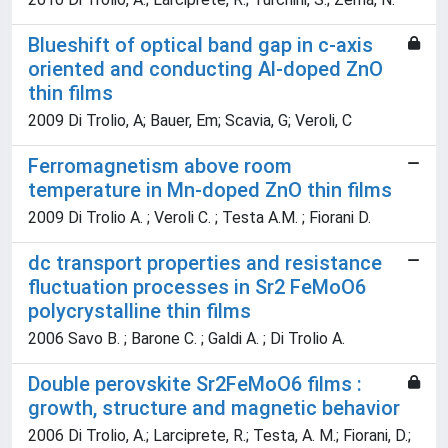
Blueshift of optical band gap in c-axis
oriented and conducting Al-doped ZnO
thin films
2009 Di Trolio, A; Bauer, Em; Scavia, G; Veroli, C
Ferromagnetism above room
temperature in Mn-doped ZnO thin films
2009 Di Trolio A. ; Veroli C. ; Testa A.M. ; Fiorani D.
dc transport properties and resistance
fluctuation processes in Sr2 FeMoO6
polycrystalline thin films
2006 Savo B. ; Barone C. ; Galdi A. ; Di Trolio A.
Double perovskite Sr2FeMoO6 films :
growth, structure and magnetic behavior
2006 Di Trolio, A.; Larciprete, R.; Testa, A. M.; Fiorani, D.;