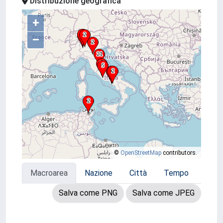
Distribuzione geografica
+
–
©
OpenStreetMap
contributors.
Macroarea
Nazione
Città
Tempo
Salva come PNG
Salva come JPEG