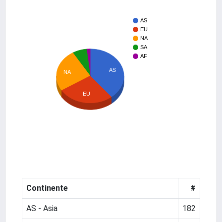
AS
EU
NA
SA
AF
AS
NA
EU
Continente
#
AS - Asia
182