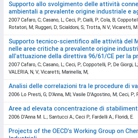
Supporto allo svolgimento delle attività conness
ambientali a prevalente origine industriale e ag
2007 Cafaro, C; Casano, L; Ceci, P; Cialli, P; Cola, B; Coppotelli
Rotatori, M; Ruggeri, D; Scialdoni, S; Trotta, N V; Vicaretti, M
Supporto tecnico-scientifico alle attività del M
nelle aree critiche a prevalente origine industr
all'attuazione della direttiva 96/61/CE per la p
2007 Cafaro, C; Casano, L; Ceci, P; Coppotelli, P; De Giorgi, L;
VALERIA; N, V; Vicaretti, Marinella; M,
Analisi delle correlazioni tra le procedure di 
2006 Lo Presti, G; D'Anna, Ml; Vasile D'Agostino, M; Ceci, P; Far
Aree ad elevata concentrazione di stabilimenti
2006 D'Anna M. L.; Santucci A.; Ceci P.; Fardelli A.; Floridi, E.
Projects of the OECD's Working Group on Chem