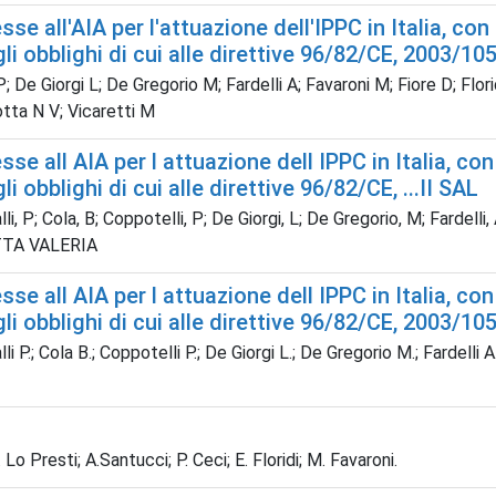
e all'AIA per l'attuazione dell'IPPC in Italia, con 
li obblighi di cui alle direttive 96/82/CE, 2003/10
; De Giorgi L; De Gregorio M; Fardelli A; Favaroni M; Fiore D; Flori
otta N V; Vicaretti M
e all AIA per l attuazione dell IPPC in Italia, con
i obblighi di cui alle direttive 96/82/CE, ...II SAL
li, P; Cola, B; Coppotelli, P; De Giorgi, L; De Gregorio, M; Fardelli, 
LETTA VALERIA
e all AIA per l attuazione dell IPPC in Italia, con
li obblighi di cui alle direttive 96/82/CE, 2003/105/
lli P.; Cola B.; Coppotelli P.; De Giorgi L.; De Gregorio M.; Fardelli A.
. Lo Presti; A.Santucci; P. Ceci; E. Floridi; M. Favaroni.