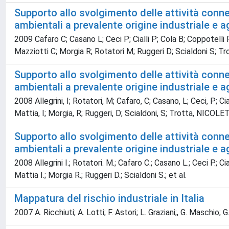
Supporto allo svolgimento delle attività conness
ambientali a prevalente origine industriale e ag
2009 Cafaro C; Casano L; Ceci P; Cialli P; Cola B; Coppotelli P
Mazziotti C; Morgia R; Rotatori M; Ruggeri D; Scialdoni S; Tr
Supporto allo svolgimento delle attività conness
ambientali a prevalente origine industriale e agl
2008 Allegrini, I; Rotatori, M; Cafaro, C; Casano, L; Ceci, P; Cial
Mattia, I; Morgia, R; Ruggeri, D; Scialdoni, S; Trotta, NICO
Supporto allo svolgimento delle attività conness
ambientali a prevalente origine industriale e ag
2008 Allegrini I.; Rotatori. M.; Cafaro C.; Casano L.; Ceci P.; Cia
Mattia I.; Morgia R.; Ruggeri D.; Scialdoni S.; et al.
Mappatura del rischio industriale in Italia
2007 A. Ricchiuti; A. Lotti; F. Astori; L. Graziani;, G. Maschio; G