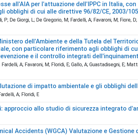
e all'AIA per l'attuazione dell'IPPC in Italia, con 
li obblighi di cui alle direttive 96/82/CE, 2003/105
, P; De Giorgi, L; De Gregorio, M; Fardelli, A; Favaroni, M; Fiore, D; 
inistero dell'Ambiente e della Tutela del Territori
iale, con particolare riferimento agli obblighi di c
revenzione e il controllo integrati dell'inquinament
 Fardelli, A; Favaroni, M; Floridi, E; Gallo, A; Guastadisegni, E; Ma
valutazione di impatto ambientale e gli obblighi d
delli, A; Floridi, E
: approccio allo studio di sicurezza integrato d'a
ical Accidents (WGCA) Valutazione e Gestione del