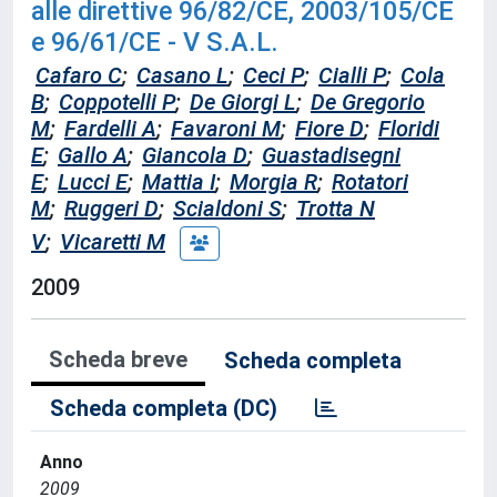
alle direttive 96/82/CE, 2003/105/CE
e 96/61/CE - V S.A.L.
Cafaro C
;
Casano L
;
Ceci P
;
Cialli P
;
Cola
B
;
Coppotelli P
;
De Giorgi L
;
De Gregorio
M
;
Fardelli A
;
Favaroni M
;
Fiore D
;
Floridi
E
;
Gallo A
;
Giancola D
;
Guastadisegni
E
;
Lucci E
;
Mattia I
;
Morgia R
;
Rotatori
M
;
Ruggeri D
;
Scialdoni S
;
Trotta N
V
;
Vicaretti M
2009
Scheda breve
Scheda completa
Scheda completa (DC)
Anno
2009