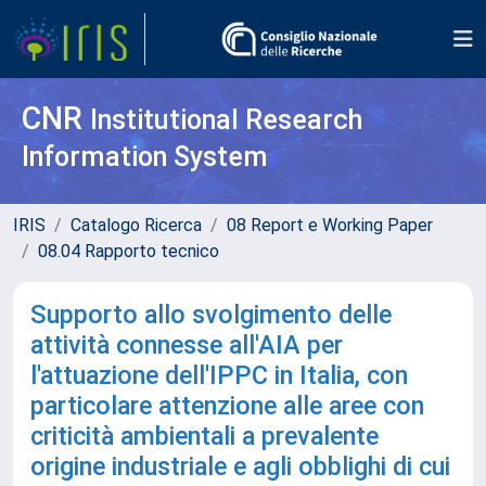
CNR
Institutional Research
Information System
IRIS
Catalogo Ricerca
08 Report e Working Paper
08.04 Rapporto tecnico
Supporto allo svolgimento delle
attività connesse all'AIA per
l'attuazione dell'IPPC in Italia, con
particolare attenzione alle aree con
criticità ambientali a prevalente
origine industriale e agli obblighi di cui