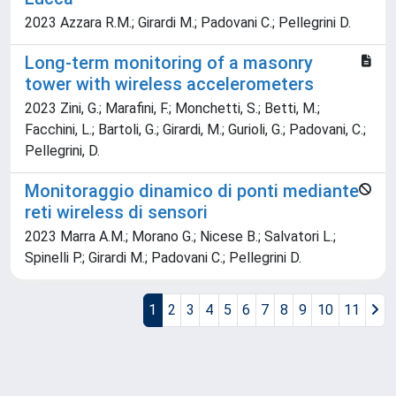
2023 Azzara R.M.; Girardi M.; Padovani C.; Pellegrini D.
Long-term monitoring of a masonry
tower with wireless accelerometers
2023 Zini, G.; Marafini, F.; Monchetti, S.; Betti, M.;
Facchini, L.; Bartoli, G.; Girardi, M.; Gurioli, G.; Padovani, C.;
Pellegrini, D.
Monitoraggio dinamico di ponti mediante
reti wireless di sensori
2023 Marra A.M.; Morano G.; Nicese B.; Salvatori L.;
Spinelli P.; Girardi M.; Padovani C.; Pellegrini D.
1
2
3
4
5
6
7
8
9
10
11