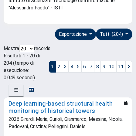
Istituto di Scienza e Tecnologie dell'Informazione
"Alessandro Faedo" - ISTI
Esportazione
Tutti (204)
Mostra
records
Risultati 1 - 20 di
204 (tempo di
1
2
3
4
5
6
7
8
9
10
11
esecuzione:
0.049 secondi).
Deep learning-based structural health
monitoring of historical towers
2026 Girardi, Maria; Gurioli, Gianmarco; Messina, Nicola;
Padovani, Cristina; Pellegrini, Daniele