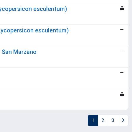
(Lycopersicon esculentum)
 (Lycopersicon esculentum)
. San Marzano
1
2
3