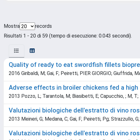
Mostra
records
Risultati 1 - 20 di 59 (tempo di esecuzione: 0.043 secondi).
Quality of ready to eat swordfish fillets biop
2016 Giribaldi, M; Gai, F; Peiretti, PIER GIORGIO; Giuffrida, 
Adverse effects in broiler chickens fed a hig
2013 Pozzo, L; Tarantola, M; Biasibetti, E; Capucchio, ; M, T;
Valutazioni biologiche dell'estratto di vino ro
2013 Meineri, G; Medana, C; Gai, F; Peiretti, Pg; Strazzullo, G; 
Valutazioni biologiche dell'estratto di vino ro