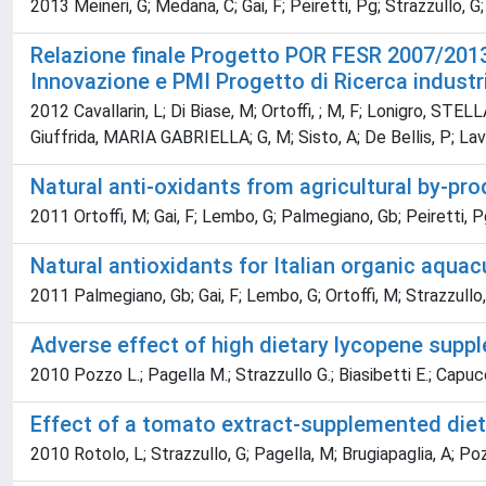
2013 Meineri, G; Medana, C; Gai, F; Peiretti, Pg; Strazzullo, G; 
Relazione finale Progetto POR FESR 2007/20
Innovazione e PMI Progetto di Ricerca industri
2012 Cavallarin, L; Di Biase, M; Ortoffi, ; M, F; Lonigro, STE
Giuffrida, MARIA GABRIELLA; G, M; Sisto, A; De Bellis, P; La
Natural anti-oxidants from agricultural by-pro
2011 Ortoffi, M; Gai, F; Lembo, G; Palmegiano, Gb; Peiretti, P
Natural antioxidants for Italian organic aquac
2011 Palmegiano, Gb; Gai, F; Lembo, G; Ortoffi, M; Strazzullo
Adverse effect of high dietary lycopene suppl
2010 Pozzo L.; Pagella M.; Strazzullo G.; Biasibetti E.; Capu
Effect of a tomato extract-supplemented diet 
2010 Rotolo, L; Strazzullo, G; Pagella, M; Brugiapaglia, A; Po