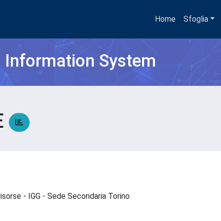
Home
Sfoglia
h Information System
E
risorse - IGG - Sede Secondaria Torino