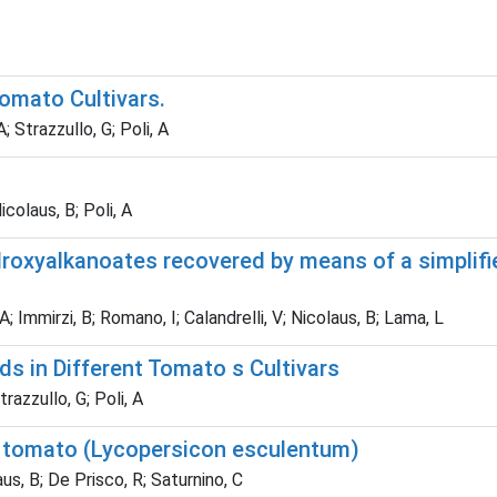
omato Cultivars.
Strazzullo, G; Poli, A
colaus, B; Poli, A
ydroxyalkanoates recovered by means of a simpli
mmirzi, B; Romano, I; Calandrelli, V; Nicolaus, B; Lama, L
s in Different Tomato s Cultivars
razzullo, G; Poli, A
 of tomato (Lycopersicon esculentum)
us, B; De Prisco, R; Saturnino, C