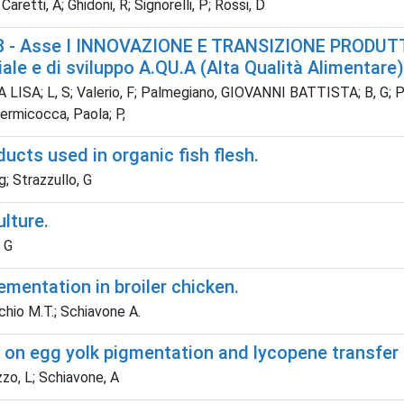
Caretti, A; Ghidoni, R; Signorelli, P; Rossi, D
13 - Asse I INNOVAZIONE E TRANSIZIONE PRODUTT
ale e di sviluppo A.QU.A (Alta Qualità Alimentare)
LLA LISA; L, S; Valerio, F; Palmegiano, GIOVANNI BATTISTA; B, G; Pe
vermicocca, Paola; P,
ducts used in organic fish flesh.
g; Strazzullo, G
ulture.
, G
ementation in broiler chicken.
cchio M.T.; Schiavone A.
on egg yolk pigmentation and lycopene transfer e
zzo, L; Schiavone, A