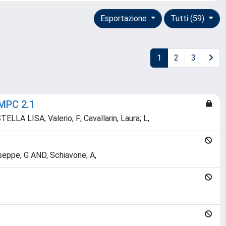
Esportazione
Tutti (59)
1
2
3
IMPC 2.1
ELLA LISA; Valerio, F; Cavallarin, Laura; L,
iuseppe; G AND, Schiavone; A,