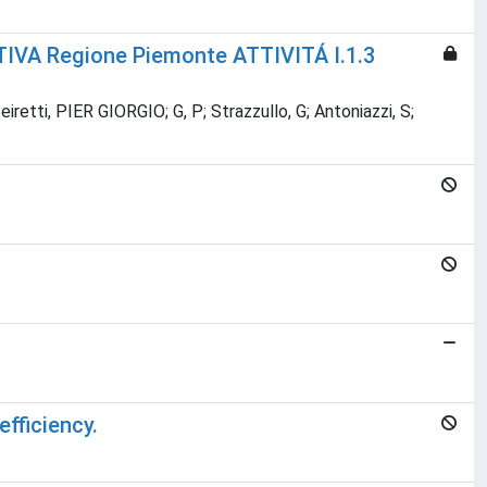
IVA Regione Piemonte ATTIVITÁ I.1.3
iretti, PIER GIORGIO; G, P; Strazzullo, G; Antoniazzi, S;
fficiency.