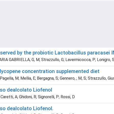
reserved by the probiotic Lactobacillus paracasei 
MARIA GABRIELLA; G, M; Strazzullo, G; Lavermicocca, P; Lonigro, ST
h lycopene concentration supplemented diet
 Pagella, M; Mellia, E; Bergagna, S; Gennero, ; M, S; Strazzullo, G
sso dealcolato Liofenol
Caretti, A; Ghidoni, R; Signorelli, P; Rossi, D
sso dealcolato Liofenol.