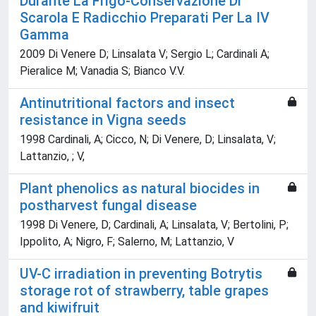
Durante La Frigo-Conservazione Di
Scarola E Radicchio Preparati Per La IV
Gamma
2009 Di Venere D; Linsalata V; Sergio L; Cardinali A;
Pieralice M; Vanadia S; Bianco V.V.
Antinutritional factors and insect
resistance in Vigna seeds
1998 Cardinali, A; Cicco, N; Di Venere, D; Linsalata, V;
Lattanzio, ; V,
Plant phenolics as natural biocides in
postharvest fungal disease
1998 Di Venere, D; Cardinali, A; Linsalata, V; Bertolini, P;
Ippolito, A; Nigro, F; Salerno, M; Lattanzio, V
UV-C irradiation in preventing Botrytis
storage rot of strawberry, table grapes
and kiwifruit