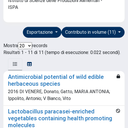
Istituto di Scienze delle Produzioni Alimentari -
ISPA
Esportazione
Contributo in volume (11)
Mostra
records
Risultati 1 - 11 di 11 (tempo di esecuzione: 0.022 secondi).
Antimicrobial potential of wild edible
herbaceous species
2016 DI VENERE, Donato; Gatto, MARIA ANTONIA;
Ippolito, Antonio; V Bianco, Vito
Lactobacillus paracasei-enriched
vegetables containing health promoting
molecules