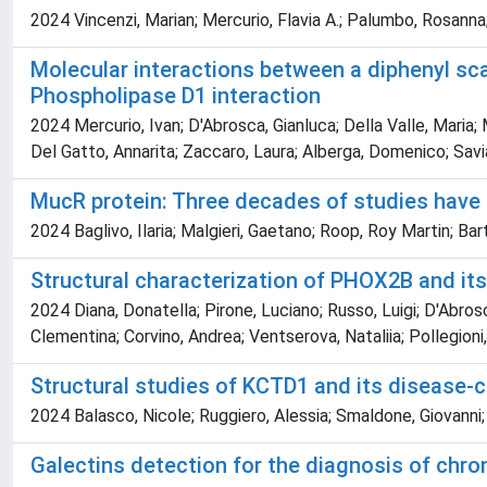
2024 Vincenzi, Marian; Mercurio, Flavia A.; Palumbo, Rosanna;
Molecular interactions between a diphenyl sca
Phospholipase D1 interaction
2024 Mercurio, Ivan; D'Abrosca, Gianluca; Della Valle, Maria; 
Del Gatto, Annarita; Zaccaro, Laura; Alberga, Domenico; Sav
MucR protein: Three decades of studies have l
2024 Baglivo, Ilaria; Malgieri, Gaetano; Roop, Roy Martin; Bar
Structural characterization of PHOX2B and its
2024 Diana, Donatella; Pirone, Luciano; Russo, Luigi; D'Abros
Clementina; Corvino, Andrea; Ventserova, Nataliia; Pollegioni
Structural studies of KCTD1 and its disease-c
2024 Balasco, Nicole; Ruggiero, Alessia; Smaldone, Giovanni; P
Galectins detection for the diagnosis of chr