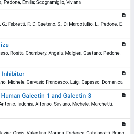
a; Pedone, Emilia; Scognamiglio, Viviana
, G.; Fabretti, F.; Di Gaetano, S.; Di Marcotullio, L.; Pedone, E.;
rize
usso, Rosita; Chambery, Angela; Malgieri, Gaetano; Pedone,
Inhibitor
ano, Michele; Gervasio Francesco, Luigi; Capasso, Domenica
 Human Galectin-1 and Galectin-3
ntonio; Iadonisi, Alfonso; Saviano, Michele; Marchetti,
Javier; Onnis, Valentina; Moraca, Federica; Catalanotti, Bruno