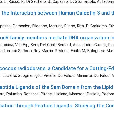
 L.; Russo, R.; Di Gaetano, S.; Capasso, D.; Stornaiuolo, A.; Iadonisi
 of the Interaction between Human Galectin-3 an
asso, Domenica; Filocaso, Martina; Russo, Rita; Di Carluccio, Cris
MucR family members mediate DNA organization in
ronica; Van Erp, Bert; Del Cont-Bernard, Alessandro; Capelli, Ric
 Barton, Ian S; Roop, Roy Martin; Pedone, Emilia M; Bolognesi, M
coccus radiodurans, a Candidate for a Cutting
 Luciano; Scognamiglio, Viviana; De Felice, Mariarita; De Falco, M
 Peptide Ligands of the Sam Domain from the Lipi
ra; Palumbo, Rosanna; Pirone, Luciano; Marasco, Daniela; Pedon
iation through Peptide Ligands: Studying the Co