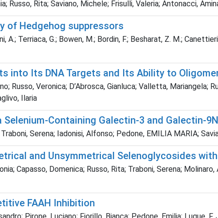
Russo, Rita; Saviano, Michele; Frisulli, Valeria; Antonacci, Amin
ly of Hedgehog suppressors
ani, A.; Terriaca, G.; Bowen, M.; Bordin, F.; Besharat, Z. M.; Canettieri
s into Its DNA Targets and Its Ability to Oligome
o; Russo, Veronica; D’Abrosca, Gianluca; Valletta, Mariangela; R
ivo, Ilaria
 a Selenium-Containing Galectin-3 and Galectin-9N 
 Traboni, Serena; Iadonisi, Alfonso; Pedone, EMILIA MARIA; Savi
etrical and Unsymmetrical Selenoglycosides with
ia; Capasso, Domenica; Russo, Rita; Traboni, Serena; Molinaro, A
itive FAAH Inhibition
dro; Pirone, Luciano; Fiorillo, Bianca; Pedone, Emilia; Luque, F. 