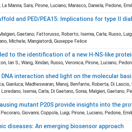
 La Manna, Sara; Pirone, Luciano; Marasco, Daniela; Pedone, Emili
ffold and PED/PEA15: Implications for type II di
Malgieri, Gaetano; Fattorusso, Roberto; Isernia, Carla; Russo, Luig
iano, Michele; Mangiatordi, Giuseppe Felice
ed to the identification of a new H‐NS‐like protei
ton, Ian S.; Wang, Xindan; Russo, Veronica; Pirone, Luciano; Pedon
 DNA interaction shed light on the molecular basi
ca, Gianluca; Madheswaran, Manoj; Benfante, Roberta; Di Lascio, S
, Loredano; Isernia, Carla; Di Gaetano, Sonia; Malgieri, Gaetano; 
ausing mutant P20S provide insights into the pro
ecoraro, Giovanni; Coppola, Luigi; Pirone, Luciano; Pedone, Emilia 
onic diseases: An emerging biosensor approach