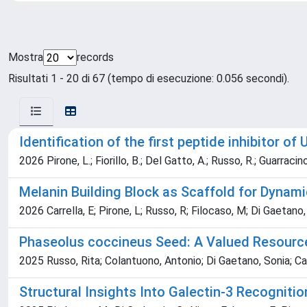
Mostra
records
Risultati 1 - 20 di 67 (tempo di esecuzione: 0.056 secondi).
Identification of the first peptide inhibitor 
2026 Pirone, L.; Fiorillo, B.; Del Gatto, A.; Russo, R.; Guarracin
Melanin Building Block as Scaffold for Dynami
2026 Carrella, E; Pirone, L; Russo, R; Filocaso, M; Di Gaetano,
Phaseolus coccineus Seed: A Valued Resource
2025 Russo, Rita; Colantuono, Antonio; Di Gaetano, Sonia; Ca
Structural Insights Into Galectin-3 Recogniti