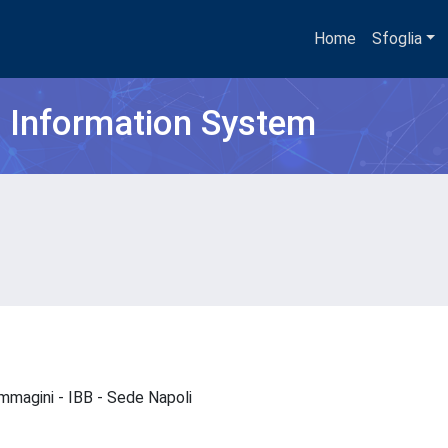
Home
Sfoglia
h Information System
oimmagini - IBB - Sede Napoli