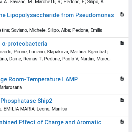
, A.; Saviano, M.; Marchetti, R.; Pedone, E.; Silipo, A.
d the Lipopolysaccharide from Pseudomonas
tina; Saviano, Michele; Silipo, Alba; Pedone, Emilia
 α-proteobacteria
cardo; Pirone, Luciano; Slapakova, Martina; Sgambati,
artino; Dame, Remus T; Pedone, Paolo V; Nardini, Marco;
-Edge Room-Temperature LAMP
ariarosaria
d Phosphatase Ship2
e, EMILIA MARIA; Leone, Marilisa
mbined Effect of Charge and Aromatic