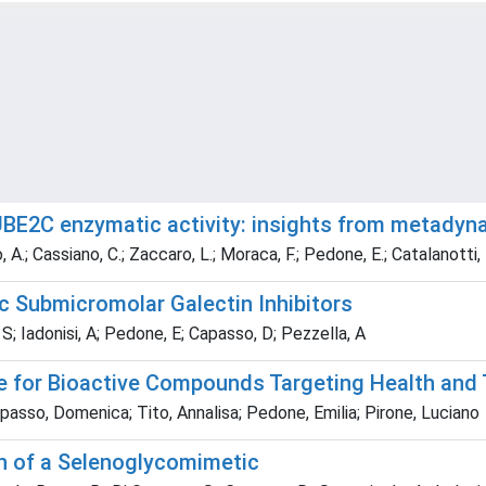
of UBE2C enzymatic activity: insights from metady
o, A.; Cassiano, C.; Zaccaro, L.; Moraca, F.; Pedone, E.; Catalanotti, 
c Submicromolar Galectin Inhibitors
 S; Iadonisi, A; Pedone, E; Capasso, D; Pezzella, A
 for Bioactive Compounds Targeting Health and 
passo, Domenica; Tito, Annalisa; Pedone, Emilia; Pirone, Luciano
on of a Selenoglycomimetic