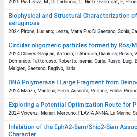
2025 Pia Lenza, M.; Di Carluccio, C.; Nieto-Fabregat, F.; Pirone,
Biophysical and Structural Characterization
aeruginosa
2024 Pirone, Luciano; Lenza, Maria Pia; Di Gaetano, Sonia; Cap
Circular oligomeric particles formed by Ros/
2024 Chaves-Sanjuan, Antonio; D'Abrosca, Gianluca; Russo, Ve
Domenico; Fattorusso, Roberto; Isernia, Carla; Russo, Luigi;
Malgieri, Gaetano; Baglivo, Ilaria
DNA Polymerase I Large Fragment from Deino
2024 Manzo, Marilena; Serra, Assunta; Pedone, Emilia; Pirone,
Exploring a Potential Optimization Route for
2024 Vincenzi, Marian; Mercurio, FLAVIA ANNA; La Manna, Sa
Inhibition of the EphA2-Sam/Ship2-Sam Assoc
Character