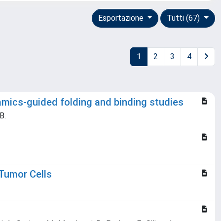
Esportazione
Tutti (67)
1
2
3
4
namics-guided folding and binding studies
B.
Tumor Cells