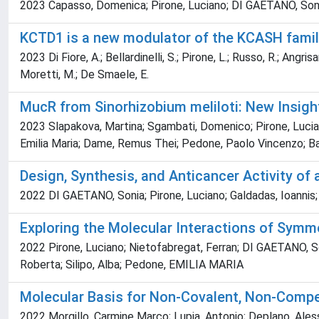
2023 Capasso, Domenica; Pirone, Luciano; DI GAETANO, Sonia; 
KCTD1 is a new modulator of the KCASH fami
2023 Di Fiore, A.; Bellardinelli, S.; Pirone, L.; Russo, R.; Angris
Moretti, M.; De Smaele, E.
MucR from Sinorhizobium meliloti: New Insight
2023 Slapakova, Martina; Sgambati, Domenico; Pirone, Lucian
Emilia Maria; Dame, Remus Thei; Pedone, Paolo Vincenzo; Bagl
Design, Synthesis, and Anticancer Activity of
2022 DI GAETANO, Sonia; Pirone, Luciano; Galdadas, Ioannis;
Exploring the Molecular Interactions of Symm
2022 Pirone, Luciano; Nietofabregat, Ferran; DI GAETANO, Son
Roberta; Silipo, Alba; Pedone, EMILIA MARIA
Molecular Basis for Non-Covalent, Non-Compet
2022 Morgillo, Carmine Marco; Lupia, Antonio; Deplano, Alessan