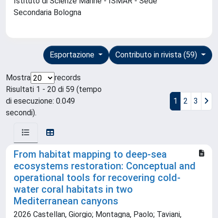
Istituto di Scienze Marine - ISMAR - Sede
Secondaria Bologna
Esportazione
Contributo in rivista (59)
Mostra
records
Risultati 1 - 20 di 59 (tempo
di esecuzione: 0.049
1
2
3
secondi).
From habitat mapping to deep‐sea
ecosystems restoration: Conceptual and
operational tools for recovering cold‐
water coral habitats in two
Mediterranean canyons
2026 Castellan, Giorgio; Montagna, Paolo; Taviani,