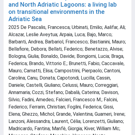
and North Adriatic Lagoons: a living lab
on transitional environments in the
Adriatic Sea
2025 De Pascalis, Francesca; Urbinati, Emilio; Aalifar, Ali;
Alcazar, Leslie Aveytua; Arpaia, Luca; Bajo, Marco;
Barbanti, Andrea; Barbariol, Francesco; Bastianini, Mauro;
Bellafiore, Debora; Bellati, Federico; Benetazzo, Alvise;
Bologna, Giulia; Bonaldo, Davide; Bongiorni, Lucia; Braga,
Federica; Brando, Vittorio E.; Brunetti, Fabio; Caccavale,
Mauro; Camatti, Elisa; Campostrini, Pierpaolo; Cantoni,
Carolina; Canu, Donata; Capotondi, Lucilla; Cassin,
Daniele; Castelli, Giuliano; Celussi, Mauro; Correggiari,
Annamaria; Cozzi, Stefano; Dabalà, Caterina; Davison,
Silvio; Fadini, Amedeo; Falcieri, Francesco M.; Falcini,
Federico; Ferrarin, Christian; Foglini, Federica; Gissi,
Elena; Ghezzo, Michol; Grande, Valentina; Guarneri, Irene;
Lanzoni, Alessandra; Laurent, Célia; Lorenzetti, Giuliano;
Madricardo, Fantina; Manfè, Giorgia; Kiver, William Mc;