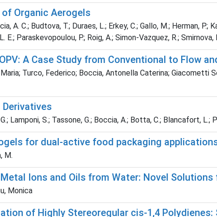
y of Organic Aerogels
, A. C.; Budtova, T.; Duraes, L.; Erkey, C.; Gallo, M.; Herman, P.; Kal
L. E.; Paraskevopoulou, P.; Roig, A.; Simon-Vazquez, R.; Smirnova, I
 OPV: A Case Study from Conventional to Flow a
ia; Turco, Federico; Boccia, Antonella Caterina; Giacometti Schie
 Derivatives
 G.; Lamponi, S.; Tassone, G.; Boccia, A.; Botta, C.; Blancafort, L.; Po
ogels for dual-active food packaging application
a, M.
Metal Ions and Oils from Water: Novel Solutions
u, Monica
tion of Highly Stereoregular cis-1,4 Polydienes: