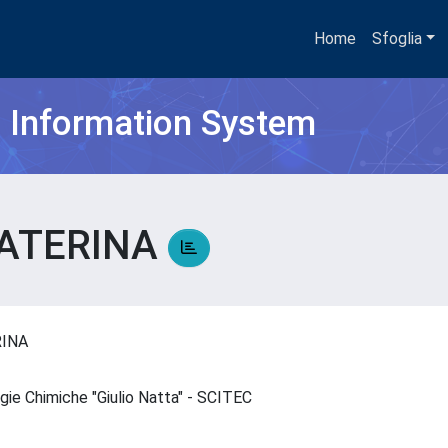
Home
Sfoglia
h Information System
CATERINA
RINA
ogie Chimiche "Giulio Natta" - SCITEC