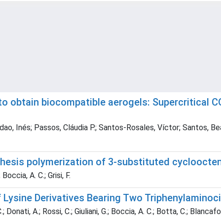
 to obtain biocompatible aerogels: Supercritical
ao, Inés; Passos, Cláudia P.; Santos-Rosales, Víctor; Santos, Bea
thesis polymerization of 3-substituted cycloocte
Boccia, A. C.; Grisi, F.
 Lysine Derivatives Bearing Two Triphenylamino
; Donati, A.; Rossi, C.; Giuliani, G.; Boccia, A. C.; Botta, C.; Blancafor