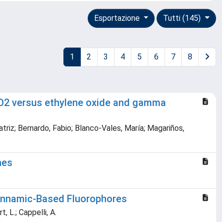
Esportazione
Tutti (145)
1
2
3
4
5
6
7
8
 CO2 versus ethylene oxide and gamma
triz; Bernardo, Fabio; Blanco-Vales, María; Magariños,
nes
cinnamic-Based Fluorophores
t, L.; Cappelli, A.