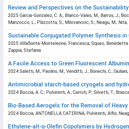
Review and Perspectives on the Sustainabilit
2025 Garcia-Gonzalez, C. A.; Blanco-Vales, M.; Barros, J.; Boccia
Manzocco, L.; Plazzotta, S.; Milovanovic, S.; Neagu, M.; Nita, 
Sustainable Conjugated Polymer Synthesis in
2025 Villafiorita-Monteleone, Francesca; Squeo, Benedetta Mar
Zappia, Stefania
A Facile Access to Green Fluorescent Albumin
2024 Saletti, M.; Paolino, M.; Venditti, J.; Bonechi, C.; Giuliani,
Antimicrobial starch-based cryogels and hydr
2024 Boccia, A. C.; Pulvirenti, A.; Cerruti, P.; Silvetti, T.; Brasc
Bio-Based Aerogels for the Removal of Heavy 
2024 Boccia, ANTONELLA CATERINA; Pulvirenti, Alfio; Neag
Ethylene-alt-α-Olefin Copolymers by Hydrogena