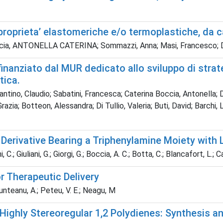
 proprieta’ elastomeriche e/o termoplastiche, da c
occia, ANTONELLA CATERINA; Sommazzi, Anna; Masi, Francesco; De
nanziato dal MUR dedicato allo sviluppo di strate
tica.
tantino, Claudio; Sabatini, Francesca; Caterina Boccia, Antonella
zia; Botteon, Alessandra; Di Tullio, Valeria; Buti, David; Barchi, L
 Derivative Bearing a Triphenylamine Moiety with
.; Giuliani, G.; Giorgi, G.; Boccia, A. C.; Botta, C.; Blancafort, L.; C
 Therapeutic Delivery
Munteanu, A.; Peteu, V. E.; Neagu, M
Highly Stereoregular 1,2 Polydienes: Synthesis an