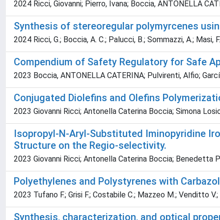
2024 Ricci, Giovanni; Pierro, Ivana; Boccia, ANTONELLA CA
Synthesis of stereoregular polymyrcenes usi
2024 Ricci, G.; Boccia, A. C.; Palucci, B.; Sommazzi, A.; Masi, F
Compendium of Safety Regulatory for Safe Ap
2023 Boccia, ANTONELLA CATERINA; Pulvirenti, Alfio; GarcíaG
Conjugated Diolefins and Olefins Polymerizat
2023 Giovanni Ricci; Antonella Caterina Boccia; Simona Los
Isopropyl-N-Aryl-Substituted Iminopyridine Ir
Structure on the Regio-selectivity.
2023 Giovanni Ricci; Antonella Caterina Boccia; Benedetta 
Polyethylenes and Polystyrenes with Carbazo
2023 Tufano F.; Grisi F.; Costabile C.; Mazzeo M.; Venditto V.; B
Synthesis, characterization, and optical pro