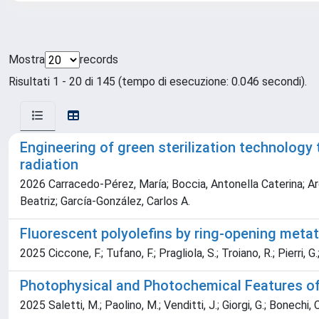
Mostra
records
Risultati 1 - 20 di 145 (tempo di esecuzione: 0.046 secondi).
Engineering of green sterilization technology
radiation
2026 Carracedo-Pérez, María; Boccia, Antonella Caterina; Ard
Beatriz; García-González, Carlos A.
Fluorescent polyolefins by ring-opening meta
2025 Ciccone, F.; Tufano, F.; Pragliola, S.; Troiano, R.; Pierri, G.; 
Photophysical and Photochemical Features of
2025 Saletti, M.; Paolino, M.; Venditti, J.; Giorgi, G.; Bonechi, C.