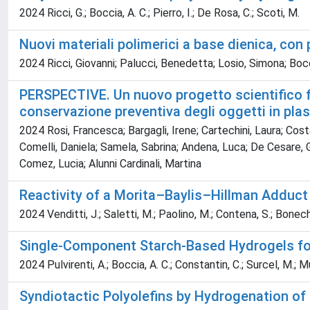
2024 Ricci, G.; Boccia, A. C.; Pierro, I.; De Rosa, C.; Scoti, M.
Nuovi materiali polimerici a base dienica, con
2024 Ricci, Giovanni; Palucci, Benedetta; Losio, Simona; B
PERSPECTIVE. Un nuovo progetto scientifico fi
conservazione preventiva degli oggetti in plas
2024 Rosi, Francesca; Bargagli, Irene; Cartechini, Laura; Cos
Comelli, Daniela; Samela, Sabrina; Andena, Luca; De Cesare, Gra
Comez, Lucia; Alunni Cardinali, Martina
Reactivity of a Morita–Baylis–Hillman Adduct
2024 Venditti, J.; Saletti, M.; Paolino, M.; Contena, S.; Bonechi, C
Single-Component Starch-Based Hydrogels for
2024 Pulvirenti, A.; Boccia, A. C.; Constantin, C.; Surcel, M.; 
Syndiotactic Polyolefins by Hydrogenation of 