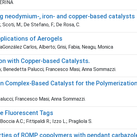
TERINA
ng neodymium-, iron- and copper-based catalysts
.; Scoti, M.; De Stefano, F.; De Rosa, C.
plications of Aerogels
onzález Carlos, Alberto; Grisi, Fabia; Neagu, Monica
ion with Copper-based Catalysts.
io; Benedetta Palucci; Francesco Masi; Anna Sommazzi.
on Complex-Based Catalyst for the Polymerization
Palucci; Francesco Masi; Anna Sommazzi.
le Fluorescent Tags
occia A.C.; Fittipaldi R.; Izzo L.; Pragliola S.
perties of ROMP copolymers with pendant carbazo