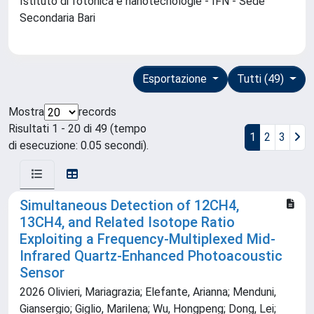
Istituto di fotonica e nanotecnologie - IFN - Sede
Secondaria Bari
Esportazione
Tutti (49)
Mostra
records
Risultati 1 - 20 di 49 (tempo
1
2
3
di esecuzione: 0.05 secondi).
Simultaneous Detection of 12CH4,
13CH4, and Related Isotope Ratio
Exploiting a Frequency-Multiplexed Mid-
Infrared Quartz-Enhanced Photoacoustic
Sensor
2026 Olivieri, Mariagrazia; Elefante, Arianna; Menduni,
Giansergio; Giglio, Marilena; Wu, Hongpeng; Dong, Lei;