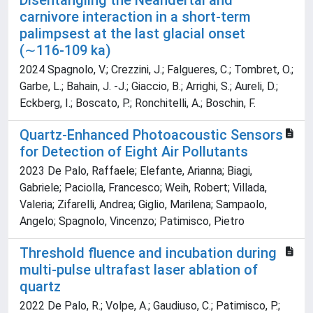
Disentangling the Neandertal and
carnivore interaction in a short-term
palimpsest at the last glacial onset
(∼116-109 ka)
2024 Spagnolo, V.; Crezzini, J.; Falgueres, C.; Tombret, O.;
Garbe, L.; Bahain, J. -J.; Giaccio, B.; Arrighi, S.; Aureli, D.;
Eckberg, I.; Boscato, P.; Ronchitelli, A.; Boschin, F.
Quartz‐Enhanced Photoacoustic Sensors
for Detection of Eight Air Pollutants
2023 De Palo, Raffaele; Elefante, Arianna; Biagi,
Gabriele; Paciolla, Francesco; Weih, Robert; Villada,
Valeria; Zifarelli, Andrea; Giglio, Marilena; Sampaolo,
Angelo; Spagnolo, Vincenzo; Patimisco, Pietro
Threshold fluence and incubation during
multi-pulse ultrafast laser ablation of
quartz
2022 De Palo, R.; Volpe, A.; Gaudiuso, C.; Patimisco, P.;