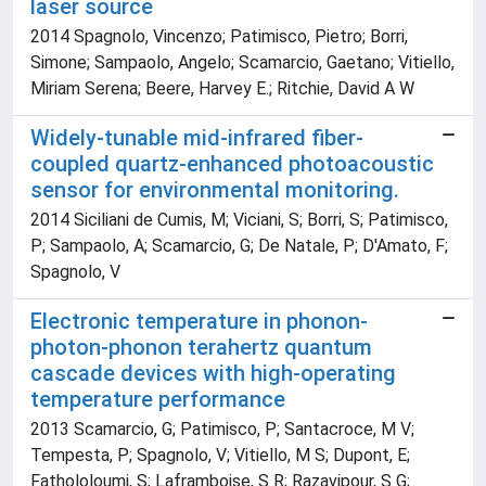
laser source
2014 Spagnolo, Vincenzo; Patimisco, Pietro; Borri,
Simone; Sampaolo, Angelo; Scamarcio, Gaetano; Vitiello,
Miriam Serena; Beere, Harvey E.; Ritchie, David A W
Widely-tunable mid-infrared fiber-
coupled quartz-enhanced photoacoustic
sensor for environmental monitoring.
2014 Siciliani de Cumis, M; Viciani, S; Borri, S; Patimisco,
P; Sampaolo, A; Scamarcio, G; De Natale, P; D'Amato, F;
Spagnolo, V
Electronic temperature in phonon-
photon-phonon terahertz quantum
cascade devices with high-operating
temperature performance
2013 Scamarcio, G; Patimisco, P; Santacroce, M V;
Tempesta, P; Spagnolo, V; Vitiello, M S; Dupont, E;
Fathololoumi, S; Laframboise, S R; Razavipour, S G;