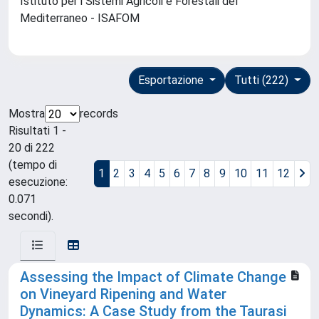
Istituto per i Sistemi Agricoli e Forestali del
Mediterraneo - ISAFOM
Esportazione
Tutti (222)
Mostra
records
Risultati 1 -
20 di 222
(tempo di
1
2
3
4
5
6
7
8
9
10
11
12
esecuzione:
0.071
secondi).
Assessing the Impact of Climate Change
on Vineyard Ripening and Water
Dynamics: A Case Study from the Taurasi