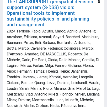
The LANDSUPPORT geospatial decision
support system (S-DSS) vision:
Operational tools to implement
sustainability policies in land planning
and management
2024 Terribile, Fabio; Acutis, Marco; Agrillo, Antonella;
Anzalone, Erlisiana; Azamali, Sayed; Bancheri, Marialaura;
Baumann, Peter; Birli, Barbara; Bonfante, Antonello;
Botta, Marco; Cavaliere, Federica; Colandrea, Marco;
D'Antonio, Amedeo; DE MASCELLIS, Roberto; De
Michele, Carlo; De Paoli, Gloria; Della Monica, Camilla; Di
Leginio, Marco; Ferlan, Mitja; Ferraro, Giuliano; Florea,
Anca; Hermann, Tamás; Hoenig, Heike; Jahanshiri,
Ebrahim; Jevenak, Jernej; Kárpáti, Veronika; Langella,
Giuliano; Bao Le, Quang; Lezzi, Daniele; Loishandl, Harald;
Loudin, Sarah; Manna, Piero; Marano, Gina; Marotta, Luigi;
Merticariu, Vlad; Antonio Mileti, Florindo; Minieri, Luciana;
Misev, Dimitar; Montanarella, Luca; Munafò, Michele;
Neuwirth, Martin; Orefice, Nadia; Pácsonyi, Imre;