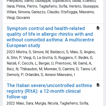
Pierpaolo; Sarno, Giuseppe; Squillacioti, Giulia; Stanisci,
Ilaria; Pirina, Pietro; Tagliaferro, Sofia; Verlato, Giuseppe;
Villani, Simona; Gariazzo, Claudio; Stafoggia, Massimo;
Viegi, Giovanni
Symptom control and health-related
quality of life in allergic rhinitis with and
without comorbid asthma: A multicentre
European study
2023 Moitra, S; Simoni, M; Baldacci, S; Maio, S; Angino,
A; Silvi, P; Viegi, G; La Grutta, S; Ruggiero, F; Bedini, G;
Natali, F; Cecchi, L; Berger, U; Prentovic, M; Gamil, A;
Baïz, N; Thibaudon, M; Monnier, S; Caimmi, D; Tanno LK:
Demoly, P; Orlandini, S; Annesi-Maesano, I
The Italian severe/uncontrolled asthma
registry (RItA): a 12-month clinical
follow-up
2022 Maio, Sara; Murgia, Nicola; Tagliaferro, Sofia;