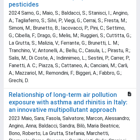
pesticides
2024 Sarno, G.; Maio, S.; Baldacci, S.; Stanisci, I.; Angino,
A.; Tagliaferro, S.; Silvi, P.; Viegi, G.; Cerrai, S.; Fresta, M.;
Simoni, M.; Brunetto, B.; Iacovacci, P.; Pini, C.; Settimo,
G.; Cibella, F.; Drago, G.; Melis, M.; Ruggieri, S.; Cuttitta, G.;
La Grutta, S.; Malizia, V.; Ferrante, G.; Brunetti, L. M.;
Tranchino, V.; Antonelli, A.; Bellu, C.; Casula, L.; Pirastu, R.;
Salis, M.; Di Coste, A.; Indinnimeo, L.; Sestini, P.; Carrer, P.;
Fanetti, A. C.; Piazza, S.; Cattaneo, A.; Canciani, M.; Carli,
A.; Mazzariol, M.; Remondini, F.; Biggeri, A.; Fabbro, G.;
Grechi, D.
Relationship of long-term air pollution
exposure with asthma and rhinitis in Italy:
an innovative multipollutant approach
2023 Maio, Sara; Fasola, Salvatore; Marcon, Alessandro;
Angino, Anna; Baldacci, Sandra; Bilò, Maria Beatrice;
Bono, Roberto; La Grutta, Stefania; Marchetti,