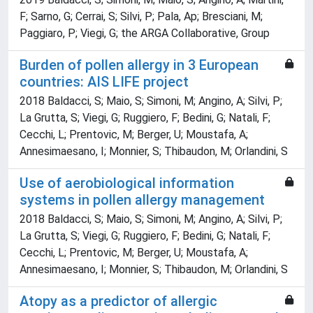
F; Sarno, G; Cerrai, S; Silvi, P; Pala, Ap; Bresciani, M;
Paggiaro, P; Viegi, G; the ARGA Collaborative, Group
Burden of pollen allergy in 3 European
countries: AIS LIFE project
2018 Baldacci, S; Maio, S; Simoni, M; Angino, A; Silvi, P;
La Grutta, S; Viegi, G; Ruggiero, F; Bedini, G; Natali, F;
Cecchi, L; Prentovic, M; Berger, U; Moustafa, A;
Annesimaesano, I; Monnier, S; Thibaudon, M; Orlandini, S
Use of aerobiological information
systems in pollen allergy management
2018 Baldacci, S; Maio, S; Simoni, M; Angino, A; Silvi, P;
La Grutta, S; Viegi, G; Ruggiero, F; Bedini, G; Natali, F;
Cecchi, L; Prentovic, M; Berger, U; Moustafa, A;
Annesimaesano, I; Monnier, S; Thibaudon, M; Orlandini, S
Atopy as a predictor of allergic