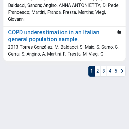
Baldacci, Sandra; Angino, ANNA ANTONIETTA; Di Pede,
Francesco; Martini, Franca; Fresta, Martina; Viegi,
Giovanni
COPD underestimation in an Italian
general population sample.
2013 Torres González, M; Baldacci, S; Maio, S; Sarno, G;
Cerrai, S; Angino, A; Martini, F; Fresta, M; Viegi, G
1
2
3
4
5
Powered by
IRIS
-
about IRIS
-
Utilizzo dei cookie
Copyright © 2026