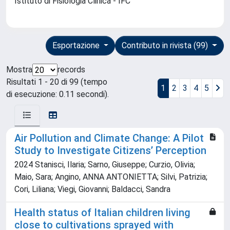
Istituto di Fisiologia Clinica - IFC
Esportazione
Contributo in rivista (99)
Mostra
records
Risultati 1 - 20 di 99 (tempo
1
2
3
4
5
di esecuzione: 0.11 secondi).
Air Pollution and Climate Change: A Pilot
Study to Investigate Citizens’ Perception
2024 Stanisci, Ilaria; Sarno, Giuseppe; Curzio, Olivia;
Maio, Sara; Angino, ANNA ANTONIETTA; Silvi, Patrizia;
Cori, Liliana; Viegi, Giovanni; Baldacci, Sandra
Health status of Italian children living
close to cultivations sprayed with